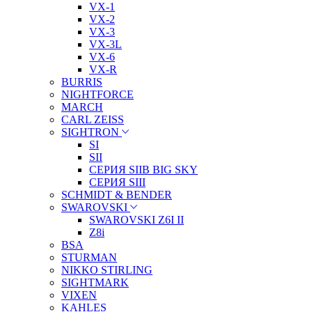
VX-1
VX-2
VX-3
VX-3L
VX-6
VX-R
BURRIS
NIGHTFORCE
MARCH
CARL ZEISS
SIGHTRON
SI
SII
СЕРИЯ SIIB BIG SKY
СЕРИЯ SIII
SCHMIDT & BENDER
SWAROVSKI
SWAROVSKI Z6I II
Z8i
BSA
STURMAN
NIKKO STIRLING
SIGHTMARK
VIXEN
KAHLES