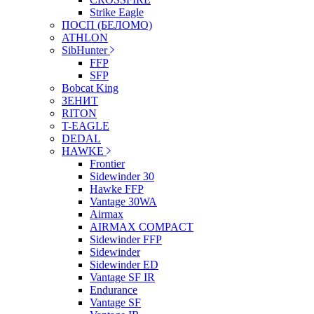
Strike Eagle
ПОСП (БЕЛОМО)
ATHLON
SibHunter
FFP
SFP
Bobcat King
ЗЕНИТ
RITON
T-EAGLE
DEDAL
HAWKE
Frontier
Sidewinder 30
Hawke FFP
Vantage 30WA
Airmax
AIRMAX COMPACT
Sidewinder FFP
Sidewinder
Sidewinder ED
Vantage SF IR
Endurance
Vantage SF