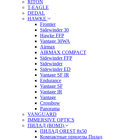
RITON
T-EAGLE
DEDAL
HAWKE
Frontier
Sidewinder 30
Hawke FFP
Vantage 30WA
Airmax
AIRMAX COMPACT
Sidewinder FFP
Sidewinder
Sidewinder ED
Vantage SF IR
Endurance
Vantage SF
Vantage IR
Vantage
Crossbow
Panorama
VANGUARD
IMMERSIVE OPTICS
ПИЛАД (ВОМЗ)
ПИЛАД OREST 8х50
Компактные прицелы Пилад