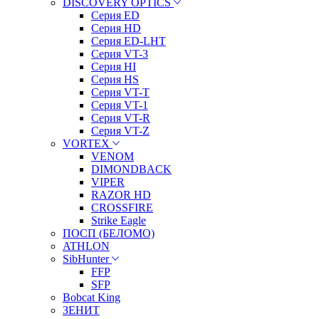
DISCOVERY OPTICS
Серия ED
Серия HD
Серия ED-LHT
Серия VT-3
Серия HI
Серия HS
Серия VT-T
Серия VT-1
Серия VT-R
Серия VT-Z
VORTEX
VENOM
DIMONDBACK
VIPER
RAZOR HD
CROSSFIRE
Strike Eagle
ПОСП (БЕЛОМО)
ATHLON
SibHunter
FFP
SFP
Bobcat King
ЗЕНИТ