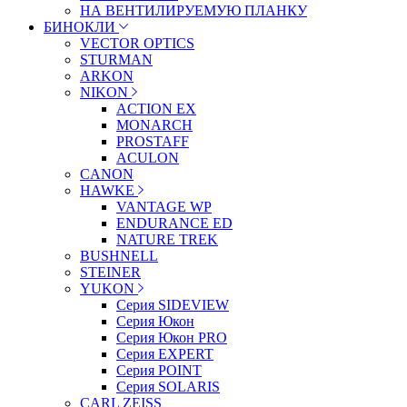
НА ВЕНТИЛИРУЕМУЮ ПЛАНКУ
БИНОКЛИ
VECTOR OPTICS
STURMAN
ARKON
NIKON
ACTION EX
MONARCH
PROSTAFF
ACULON
CANON
HAWKE
VANTAGE WP
ENDURANCE ED
NATURE TREK
BUSHNELL
STEINER
YUKON
Серия SIDEVIEW
Серия Юкон
Серия Юкон PRO
Серия EXPERT
Серия POINT
Серия SOLARIS
CARL ZEISS