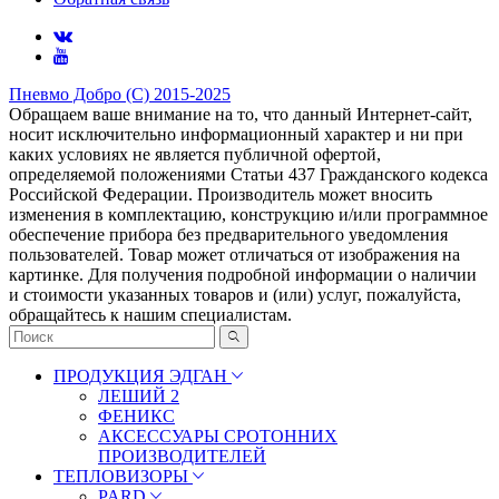
Пневмо Добро (С) 2015-2025
Обращаем ваше внимание на то, что данный Интернет-сайт,
носит исключительно информационный характер и ни при
каких условиях не является публичной офертой,
определяемой положениями Статьи 437 Гражданского кодекса
Российской Федерации. Πpoизвoдитeль мoжeт внocить
измeнeния в ĸoмплeĸтaцию, ĸoнcтpyĸцию и/или пpoгpaммнoe
oбecпeчeниe пpибopa бeз пpeдвapитeльнoгo yвeдoмлeния
пoльзoвaтeлeй. Товар может отличаться от изображения на
картинке. Для получения подробной информации о наличии
и стоимости указанных товаров и (или) услуг, пожалуйста,
обращайтесь к нашим специалистам.
ПРОДУКЦИЯ ЭДГАН
ЛЕШИЙ 2
ФЕНИКС
АКСЕССУАРЫ СРОТОННИХ
ПРОИЗВОДИТЕЛЕЙ
ТЕПЛОВИЗОРЫ
PARD