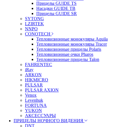
Прицелы GUIDE TS
Насадки GUIDE TB
Прицелы GUIDE SR
SYTONG
LZIRTEK
NNPO
CONOTECH
Тепловизионные монокуляры Aquila
Тепловизионные монокуляры Tracer
Тепловизионные прицелы Polaris
Тепловизионные очки Pharos
Тепловизионные прицелы Talon
FAHRENTEC
iRay
ARKON
HIKMICRO
PULSAR
PULSAR AXION
Venox
Levenhuk
FORTUNA
YUKON
АКСЕССУАРЫ
ПРИЦЕЛЫ НОЧНОГО ВИДЕНИЯ
DNT