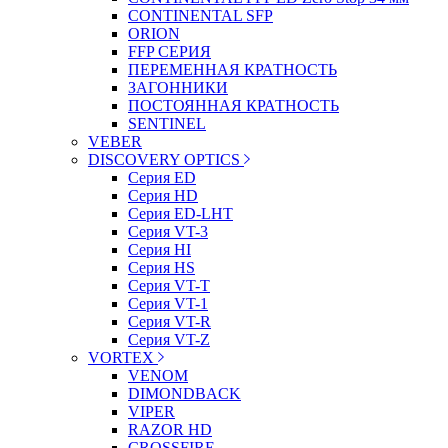
CONTINENTAL SFP
ORION
FFP СЕРИЯ
ПЕРЕМЕННАЯ КРАТНОСТЬ
ЗАГОННИКИ
ПОСТОЯННАЯ КРАТНОСТЬ
SENTINEL
VEBER
DISCOVERY OPTICS
Серия ED
Серия HD
Серия ED-LHT
Серия VT-3
Серия HI
Серия HS
Серия VT-T
Серия VT-1
Серия VT-R
Серия VT-Z
VORTEX
VENOM
DIMONDBACK
VIPER
RAZOR HD
CROSSFIRE