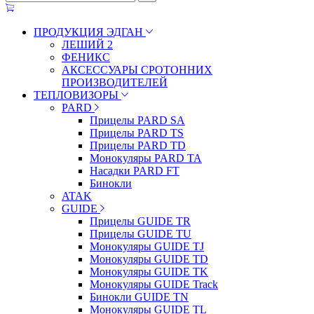
ПРОДУКЦИЯ ЭДГАН
ЛЕШИЙ 2
ФЕНИКС
АКСЕССУАРЫ СРОТОННИХ
ПРОИЗВОДИТЕЛЕЙ
ТЕПЛОВИЗОРЫ
PARD
Прицелы PARD SA
Прицелы PARD TS
Прицелы PARD TD
Монокуляры PARD TA
Насадки PARD FT
Бинокли
ATAK
GUIDE
Прицелы GUIDE TR
Прицелы GUIDE TU
Монокуляры GUIDE TJ
Монокуляры GUIDE TD
Монокуляры GUIDE TK
Монокуляры GUIDE Track
Бинокли GUIDE TN
Монокуляры GUIDE TL