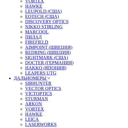
VORTEX
HAWKE
LEUPOLD (США)
EOTECH (США)
DISCOVERY OPTICS
NIKKO STIRLING
MARCOOL
ПИЛАД
FIREFIELD
AIMPOINT (ШВЕЦИЯ)
REDRING (ШВЕЦИЯ)
SIGHTMARK (США)
DOCTER (ГЕРМАНИЯ)
HAKKO (ЯПОНИЯ)
LEAPERS UTG
ДАЛЬНОМЕРЫ
SIBHUNTER
VECTOR OPTICS
VICTOPTICS
STURMAN
ARKON
VORTEX
HAWKE
LEICA
LASERWORKS