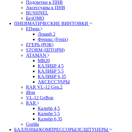
Подсветки к ПНВ
Аксессуары к ПНВ
BUSHNEL
БелОМО
ПНЕВМАТИЧЕСКИЕ ВИНТОВКИ
EDgun
Леший 2
Феникс (Fenix)
ЕГЕРЬ (РОК)
STORM (ШТОРМ)
ATAMAN
МВ20
КАЛИБР 4,5
КАЛИБР 5,5
КАЛИБР 6,35
АКСЕССУАРЫ
RAR VL-12 Gen.2
iBon
VL-12 GeBon
RAR
Калибр 4,5
Калибр 5,5
Калибр 6,35
Gorilla
БАЛЛОНЫ/КОМПРЕССОРЫ/ЗС/ШТУЦЕРЫ