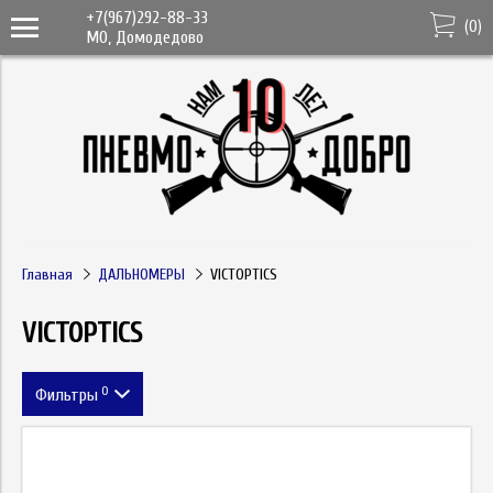
+7(967)292-88-33
(
0
)
МО, Домодедово
Главная
ДАЛЬНОМЕРЫ
VICTOPTICS
VICTOPTICS
0
Фильтры
Цена