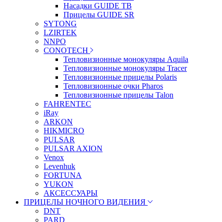
Насадки GUIDE TB
Прицелы GUIDE SR
SYTONG
LZIRTEK
NNPO
CONOTECH
Тепловизионные монокуляры Aquila
Тепловизионные монокуляры Tracer
Тепловизионные прицелы Polaris
Тепловизионные очки Pharos
Тепловизионные прицелы Talon
FAHRENTEC
iRay
ARKON
HIKMICRO
PULSAR
PULSAR AXION
Venox
Levenhuk
FORTUNA
YUKON
АКСЕССУАРЫ
ПРИЦЕЛЫ НОЧНОГО ВИДЕНИЯ
DNT
PARD