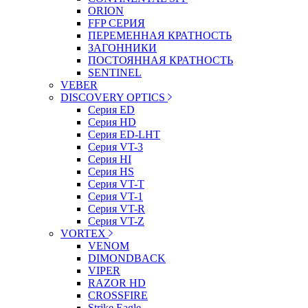
ORION
FFP СЕРИЯ
ПЕРЕМЕННАЯ КРАТНОСТЬ
ЗАГОННИКИ
ПОСТОЯННАЯ КРАТНОСТЬ
SENTINEL
VEBER
DISCOVERY OPTICS
Серия ED
Серия HD
Серия ED-LHT
Серия VT-3
Серия HI
Серия HS
Серия VT-T
Серия VT-1
Серия VT-R
Серия VT-Z
VORTEX
VENOM
DIMONDBACK
VIPER
RAZOR HD
CROSSFIRE
Strike Eagle