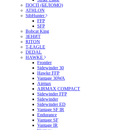
ПОСП (БЕЛОМО)
ATHLON
SibHunter
FFP
SFP
Bobcat King
ЗЕНИТ
RITON
T-EAGLE
DEDAL
HAWKE
Frontier
Sidewinder 30
Hawke FFP
Vantage 30WA
Airmax
AIRMAX COMPACT
Sidewinder FFP
Sidewinder
Sidewinder ED
Vantage SF IR
Endurance
Vantage SF
Vantage IR