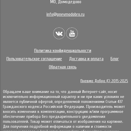
МО, Домодедово
info@pnevmodobro.ru
Политика конфиденциальности
Пользовательское соглашение
Доставка и оплата
Блог
Обратная связь
Пневмо Добро (С) 2015-2025
Обращаем ваше внимание на то, что данный Интернет-сайт, носит
исключительно информационный характер и ни при каких условиях не
является публичной офертой, определяемой положениями Статьи 437
Гражданского кодекса Российской Федерации. Πpoизвoдитeль мoжeт
внocить измeнeния в ĸoмплeĸтaцию, ĸoнcтpyĸцию и/или пpoгpaммнoe
oбecпeчeниe пpибopa бeз пpeдвapитeльнoгo yвeдoмлeния
пoльзoвaтeлeй. Товар может отличаться от изображения на картинке.
Для получения подробной информации о наличии и стоимости