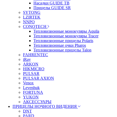
Насадки GUIDE TB
Прицелы GUIDE SR
SYTONG
LZIRTEK
NNPO
CONOTECH
Тепловизионные монокуляры Aquila
Тепловизионные монокуляры Tracer
Тепловизионные прицелы Polaris
Тепловизионные очки Pharos
Тепловизионные прицелы Talon
FAHRENTEC
iRay
ARKON
HIKMICRO
PULSAR
PULSAR AXION
Venox
Levenhuk
FORTUNA
YUKON
АКСЕССУАРЫ
ПРИЦЕЛЫ НОЧНОГО ВИДЕНИЯ
DNT
PARD