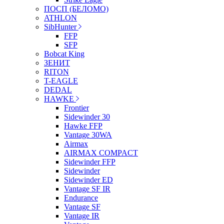
ПОСП (БЕЛОМО)
ATHLON
SibHunter
FFP
SFP
Bobcat King
ЗЕНИТ
RITON
T-EAGLE
DEDAL
HAWKE
Frontier
Sidewinder 30
Hawke FFP
Vantage 30WA
Airmax
AIRMAX COMPACT
Sidewinder FFP
Sidewinder
Sidewinder ED
Vantage SF IR
Endurance
Vantage SF
Vantage IR