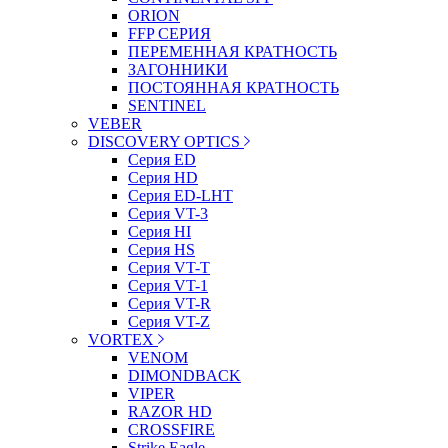
ORION
FFP СЕРИЯ
ПЕРЕМЕННАЯ КРАТНОСТЬ
ЗАГОННИКИ
ПОСТОЯННАЯ КРАТНОСТЬ
SENTINEL
VEBER
DISCOVERY OPTICS
Серия ED
Серия HD
Серия ED-LHT
Серия VT-3
Серия HI
Серия HS
Серия VT-T
Серия VT-1
Серия VT-R
Серия VT-Z
VORTEX
VENOM
DIMONDBACK
VIPER
RAZOR HD
CROSSFIRE
Strike Eagle