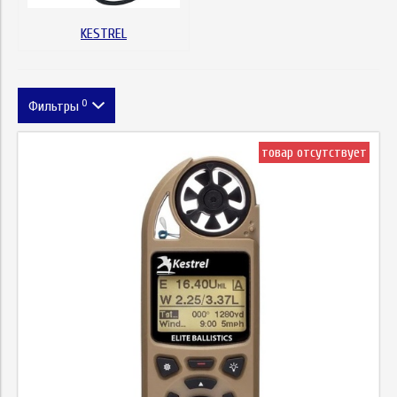
KESTREL
0
Фильтры
Метка
товар отсутствует
Высота
Цена