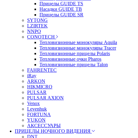
Прицелы GUIDE TS
Насадки GUIDE TB
Прицелы GUIDE SR
SYTONG
LZIRTEK
NNPO
CONOTECH
Тепловизионные монокуляры Aquila
Тепловизионные монокуляры Tracer
Тепловизионные прицелы Polaris
Тепловизионные очки Pharos
Тепловизионные прицелы Talon
FAHRENTEC
iRay
ARKON
HIKMICRO
PULSAR
PULSAR AXION
Venox
Levenhuk
FORTUNA
YUKON
АКСЕССУАРЫ
ПРИЦЕЛЫ НОЧНОГО ВИДЕНИЯ
DNT