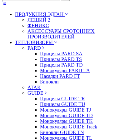
ПРОДУКЦИЯ ЭДГАН
ЛЕШИЙ 2
ФЕНИКС
АКСЕССУАРЫ СРОТОННИХ
ПРОИЗВОДИТЕЛЕЙ
ТЕПЛОВИЗОРЫ
PARD
Прицелы PARD SA
Прицелы PARD TS
Прицелы PARD TD
Монокуляры PARD TA
Насадки PARD FT
Бинокли
ATAK
GUIDE
Прицелы GUIDE TR
Прицелы GUIDE TU
Монокуляры GUIDE TJ
Монокуляры GUIDE TD
Монокуляры GUIDE TK
Монокуляры GUIDE Track
Бинокли GUIDE TN
Монокуляры GUIDE TL