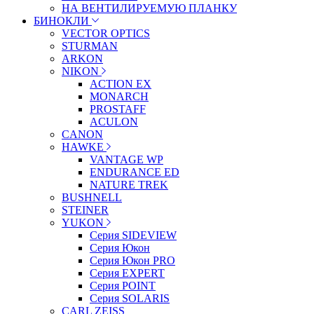
НА ВЕНТИЛИРУЕМУЮ ПЛАНКУ
БИНОКЛИ
VECTOR OPTICS
STURMAN
ARKON
NIKON
ACTION EX
MONARCH
PROSTAFF
ACULON
CANON
HAWKE
VANTAGE WP
ENDURANCE ED
NATURE TREK
BUSHNELL
STEINER
YUKON
Серия SIDEVIEW
Серия Юкон
Серия Юкон PRO
Серия EXPERT
Серия POINT
Серия SOLARIS
CARL ZEISS