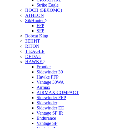
Strike Eagle
ПОСП (БЕЛОМО)
ATHLON
SibHunter
FFP
SFP
Bobcat King
ЗЕНИТ
RITON
T-EAGLE
DEDAL
HAWKE
Frontier
Sidewinder 30
Hawke FFP
Vantage 30WA
Airmax
AIRMAX COMPACT
Sidewinder FFP
Sidewinder
Sidewinder ED
Vantage SF IR
Endurance
Vantage SF