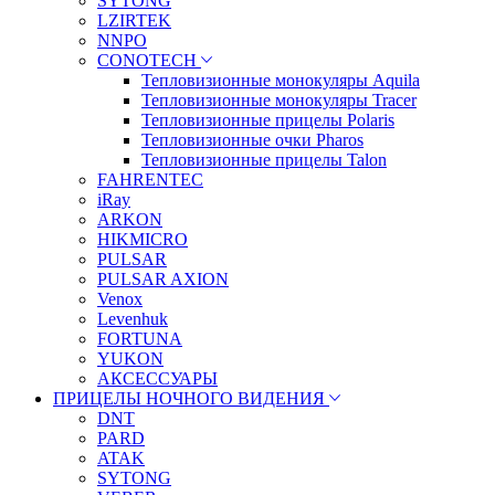
SYTONG
LZIRTEK
NNPO
CONOTECH
Тепловизионные монокуляры Aquila
Тепловизионные монокуляры Tracer
Тепловизионные прицелы Polaris
Тепловизионные очки Pharos
Тепловизионные прицелы Talon
FAHRENTEC
iRay
ARKON
HIKMICRO
PULSAR
PULSAR AXION
Venox
Levenhuk
FORTUNA
YUKON
АКСЕССУАРЫ
ПРИЦЕЛЫ НОЧНОГО ВИДЕНИЯ
DNT
PARD
ATAK
SYTONG