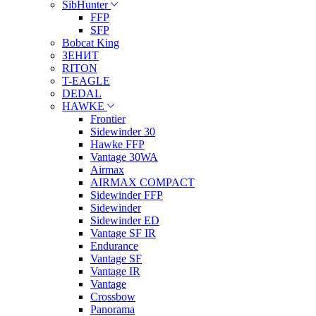
SibHunter
FFP
SFP
Bobcat King
ЗЕНИТ
RITON
T-EAGLE
DEDAL
HAWKE
Frontier
Sidewinder 30
Hawke FFP
Vantage 30WA
Airmax
AIRMAX COMPACT
Sidewinder FFP
Sidewinder
Sidewinder ED
Vantage SF IR
Endurance
Vantage SF
Vantage IR
Vantage
Crossbow
Panorama