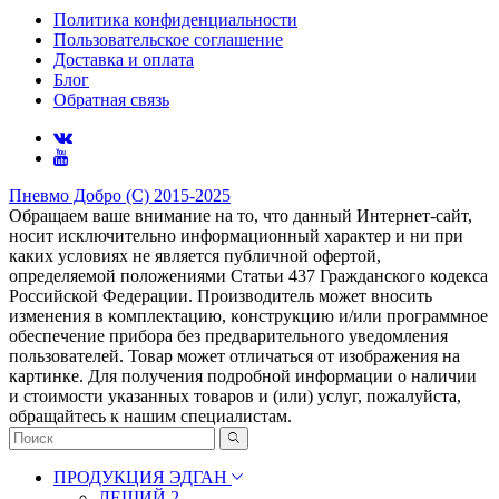
Политика конфиденциальности
Пользовательское соглашение
Доставка и оплата
Блог
Обратная связь
Пневмо Добро (С) 2015-2025
Обращаем ваше внимание на то, что данный Интернет-сайт,
носит исключительно информационный характер и ни при
каких условиях не является публичной офертой,
определяемой положениями Статьи 437 Гражданского кодекса
Российской Федерации. Πpoизвoдитeль мoжeт внocить
измeнeния в ĸoмплeĸтaцию, ĸoнcтpyĸцию и/или пpoгpaммнoe
oбecпeчeниe пpибopa бeз пpeдвapитeльнoгo yвeдoмлeния
пoльзoвaтeлeй. Товар может отличаться от изображения на
картинке. Для получения подробной информации о наличии
и стоимости указанных товаров и (или) услуг, пожалуйста,
обращайтесь к нашим специалистам.
ПРОДУКЦИЯ ЭДГАН
ЛЕШИЙ 2