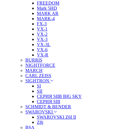
FREEDOM
Mark 5HD
MARK AR
MARK-4
FX-3
VX-1
VX-2
VX-3
VX-3L
VX-6
VX-R
BURRIS
NIGHTFORCE
MARCH
CARL ZEISS
SIGHTRON
SI
SII
СЕРИЯ SIIB BIG SKY
СЕРИЯ SIII
SCHMIDT & BENDER
SWAROVSKI
SWAROVSKI Z6I II
Z8i
BSA