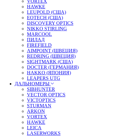
VORTEX
HAWKE
LEUPOLD (США)
EOTECH (США)
DISCOVERY OPTICS
NIKKO STIRLING
MARCOOL
ПИЛАД
FIREFIELD
AIMPOINT (ШВЕЦИЯ)
REDRING (ШВЕЦИЯ)
SIGHTMARK (США)
DOCTER (ГЕРМАНИЯ)
HAKKO (ЯПОНИЯ)
LEAPERS UTG
ДАЛЬНОМЕРЫ
SIBHUNTER
VECTOR OPTICS
VICTOPTICS
STURMAN
ARKON
VORTEX
HAWKE
LEICA
LASERWORKS