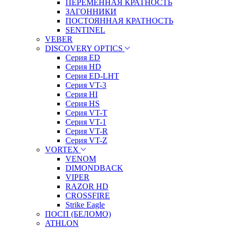
ПЕРЕМЕННАЯ КРАТНОСТЬ
ЗАГОННИКИ
ПОСТОЯННАЯ КРАТНОСТЬ
SENTINEL
VEBER
DISCOVERY OPTICS
Серия ED
Серия HD
Серия ED-LHT
Серия VT-3
Серия HI
Серия HS
Серия VT-T
Серия VT-1
Серия VT-R
Серия VT-Z
VORTEX
VENOM
DIMONDBACK
VIPER
RAZOR HD
CROSSFIRE
Strike Eagle
ПОСП (БЕЛОМО)
ATHLON