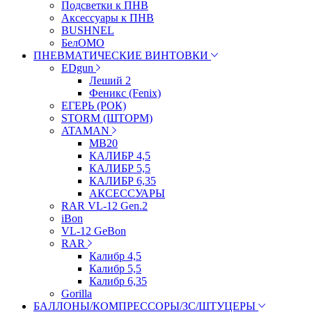
Подсветки к ПНВ
Аксессуары к ПНВ
BUSHNEL
БелОМО
ПНЕВМАТИЧЕСКИЕ ВИНТОВКИ
EDgun
Леший 2
Феникс (Fenix)
ЕГЕРЬ (РОК)
STORM (ШТОРМ)
ATAMAN
МВ20
КАЛИБР 4,5
КАЛИБР 5,5
КАЛИБР 6,35
АКСЕССУАРЫ
RAR VL-12 Gen.2
iBon
VL-12 GeBon
RAR
Калибр 4,5
Калибр 5,5
Калибр 6,35
Gorilla
БАЛЛОНЫ/КОМПРЕССОРЫ/ЗС/ШТУЦЕРЫ