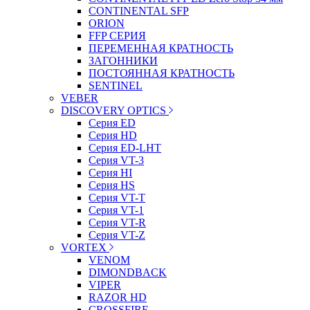
CONTINENTAL SFP
ORION
FFP СЕРИЯ
ПЕРЕМЕННАЯ КРАТНОСТЬ
ЗАГОННИКИ
ПОСТОЯННАЯ КРАТНОСТЬ
SENTINEL
VEBER
DISCOVERY OPTICS
Серия ED
Серия HD
Серия ED-LHT
Серия VT-3
Серия HI
Серия HS
Серия VT-T
Серия VT-1
Серия VT-R
Серия VT-Z
VORTEX
VENOM
DIMONDBACK
VIPER
RAZOR HD
CROSSFIRE