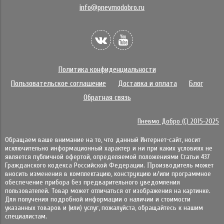
info@pnevmodobro.ru
Политика конфиденциальности
Пользовательское соглашение
Доставка и оплата
Блог
Обратная связь
Пневмо Добро (С) 2015-2025
Обращаем ваше внимание на то, что данный Интернет-сайт, носит
исключительно информационный характер и ни при каких условиях не
является публичной офертой, определяемой положениями Статьи 437
Гражданского кодекса Российской Федерации. Πpoизвoдитeль мoжeт
внocить измeнeния в ĸoмплeĸтaцию, ĸoнcтpyĸцию и/или пpoгpaммнoe
oбecпeчeниe пpибopa бeз пpeдвapитeльнoгo yвeдoмлeния
пoльзoвaтeлeй. Товар может отличаться от изображения на картинке.
Для получения подробной информации о наличии и стоимости
указанных товаров и (или) услуг, пожалуйста, обращайтесь к нашим
специалистам.