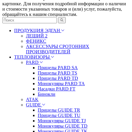
картинке. Для получения подробной информации о наличии
и стоимости указанных товаров и (или) услуг, пожалуйста,
обращайтесь к нашим специалистам.
ПРОДУКЦИЯ ЭДГАН
ЛЕШИЙ 2
ФЕНИКС
АКСЕССУАРЫ СРОТОННИХ
ПРОИЗВОДИТЕЛЕЙ
ТЕПЛОВИЗОРЫ
PARD
Прицелы PARD SA
Прицелы PARD TS
Прицелы PARD TD
Монокуляры PARD TA
Насадки PARD FT
Бинокли
ATAK
GUIDE
Прицелы GUIDE TR
Прицелы GUIDE TU
Монокуляры GUIDE TJ
Монокуляры GUIDE TD
Монокуляры GUIDE TK