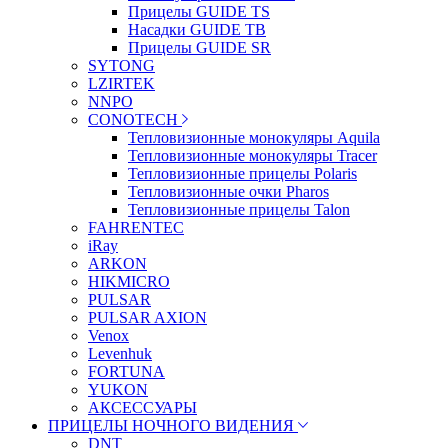
Прицелы GUIDE TS
Насадки GUIDE TB
Прицелы GUIDE SR
SYTONG
LZIRTEK
NNPO
CONOTECH
Тепловизионные монокуляры Aquila
Тепловизионные монокуляры Tracer
Тепловизионные прицелы Polaris
Тепловизионные очки Pharos
Тепловизионные прицелы Talon
FAHRENTEC
iRay
ARKON
HIKMICRO
PULSAR
PULSAR AXION
Venox
Levenhuk
FORTUNA
YUKON
АКСЕССУАРЫ
ПРИЦЕЛЫ НОЧНОГО ВИДЕНИЯ
DNT