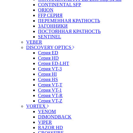
CONTINENTAL SFP
ORION
FFP СЕРИЯ
ПЕРЕМЕННАЯ КРАТНОСТЬ
ЗАГОННИКИ
ПОСТОЯННАЯ КРАТНОСТЬ
SENTINEL
VEBER
DISCOVERY OPTICS
Серия ED
Серия HD
Серия ED-LHT
Серия VT-3
Серия HI
Серия HS
Серия VT-T
Серия VT-1
Серия VT-R
Серия VT-Z
VORTEX
VENOM
DIMONDBACK
VIPER
RAZOR HD
CROSSFIRE