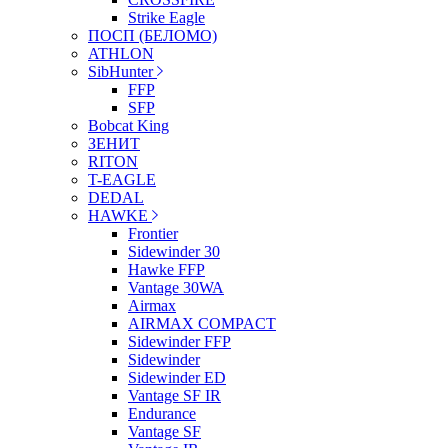
Strike Eagle
ПОСП (БЕЛОМО)
ATHLON
SibHunter
FFP
SFP
Bobcat King
ЗЕНИТ
RITON
T-EAGLE
DEDAL
HAWKE
Frontier
Sidewinder 30
Hawke FFP
Vantage 30WA
Airmax
AIRMAX COMPACT
Sidewinder FFP
Sidewinder
Sidewinder ED
Vantage SF IR
Endurance
Vantage SF