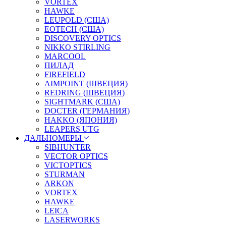
VORTEX
HAWKE
LEUPOLD (США)
EOTECH (США)
DISCOVERY OPTICS
NIKKO STIRLING
MARCOOL
ПИЛАД
FIREFIELD
AIMPOINT (ШВЕЦИЯ)
REDRING (ШВЕЦИЯ)
SIGHTMARK (США)
DOCTER (ГЕРМАНИЯ)
HAKKO (ЯПОНИЯ)
LEAPERS UTG
ДАЛЬНОМЕРЫ
SIBHUNTER
VECTOR OPTICS
VICTOPTICS
STURMAN
ARKON
VORTEX
HAWKE
LEICA
LASERWORKS