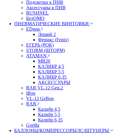
Подсветки к ПНВ
Аксессуары к ПНВ
BUSHNEL
БелОМО
ПНЕВМАТИЧЕСКИЕ ВИНТОВКИ
EDgun
Леший 2
Феникс (Fenix)
ЕГЕРЬ (РОК)
STORM (ШТОРМ)
ATAMAN
МВ20
КАЛИБР 4,5
КАЛИБР 5,5
КАЛИБР 6,35
АКСЕССУАРЫ
RAR VL-12 Gen.2
iBon
VL-12 GeBon
RAR
Калибр 4,5
Калибр 5,5
Калибр 6,35
Gorilla
БАЛЛОНЫ/КОМПРЕССОРЫ/ЗС/ШТУЦЕРЫ