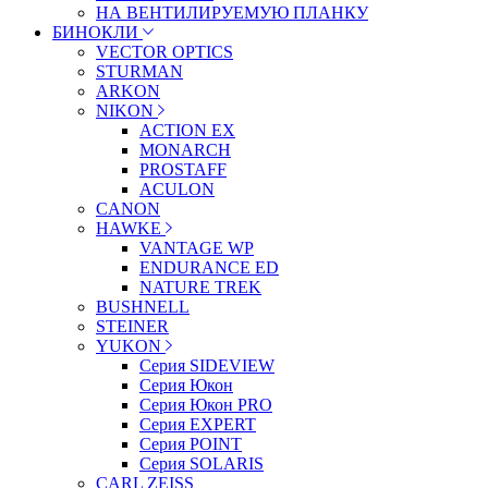
НА ВЕНТИЛИРУЕМУЮ ПЛАНКУ
БИНОКЛИ
VECTOR OPTICS
STURMAN
ARKON
NIKON
ACTION EX
MONARCH
PROSTAFF
ACULON
CANON
HAWKE
VANTAGE WP
ENDURANCE ED
NATURE TREK
BUSHNELL
STEINER
YUKON
Серия SIDEVIEW
Серия Юкон
Серия Юкон PRO
Серия EXPERT
Серия POINT
Серия SOLARIS
CARL ZEISS