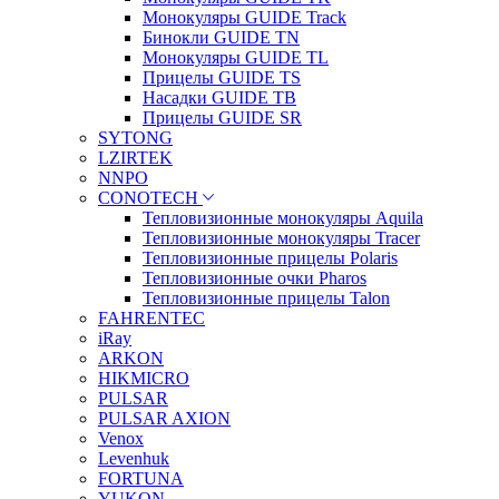
Монокуляры GUIDE Track
Бинокли GUIDE TN
Монокуляры GUIDE TL
Прицелы GUIDE TS
Насадки GUIDE TB
Прицелы GUIDE SR
SYTONG
LZIRTEK
NNPO
CONOTECH
Тепловизионные монокуляры Aquila
Тепловизионные монокуляры Tracer
Тепловизионные прицелы Polaris
Тепловизионные очки Pharos
Тепловизионные прицелы Talon
FAHRENTEC
iRay
ARKON
HIKMICRO
PULSAR
PULSAR AXION
Venox
Levenhuk
FORTUNA
YUKON