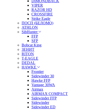
DIMONDBACK
VIPER
RAZOR HD
CROSSFIRE
Strike Eagle
ПОСП (БЕЛОМО)
ATHLON
SibHunter
FFP
SFP
Bobcat King
ЗЕНИТ
RITON
T-EAGLE
DEDAL
HAWKE
Frontier
Sidewinder 30
Hawke FFP
Vantage 30WA
Airmax
AIRMAX COMPACT
Sidewinder FFP
Sidewinder
Sidewinder ED