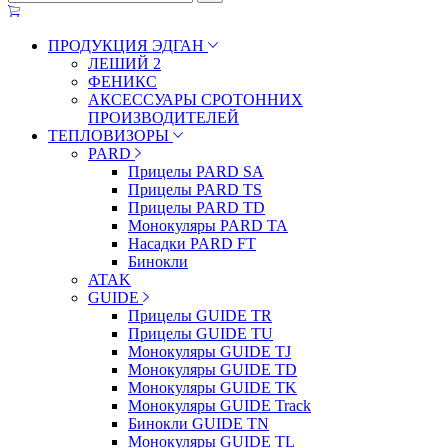
ПРОДУКЦИЯ ЭДГАН
ЛЕШИЙ 2
ФЕНИКС
АКСЕССУАРЫ СРОТОННИХ
ПРОИЗВОДИТЕЛЕЙ
ТЕПЛОВИЗОРЫ
PARD
Прицелы PARD SA
Прицелы PARD TS
Прицелы PARD TD
Монокуляры PARD TA
Насадки PARD FT
Бинокли
ATAK
GUIDE
Прицелы GUIDE TR
Прицелы GUIDE TU
Монокуляры GUIDE TJ
Монокуляры GUIDE TD
Монокуляры GUIDE TK
Монокуляры GUIDE Track
Бинокли GUIDE TN
Монокуляры GUIDE TL