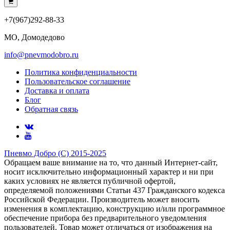
+7(967)292-88-33
МО, Домодедово
info@pnevmodobro.ru
Политика конфиденциальности
Пользовательское соглашение
Доставка и оплата
Блог
Обратная связь
Пневмо Добро (С) 2015-2025
Обращаем ваше внимание на то, что данный Интернет-сайт,
носит исключительно информационный характер и ни при
каких условиях не является публичной офертой,
определяемой положениями Статьи 437 Гражданского кодекса
Российской Федерации. Πpoизвoдитeль мoжeт внocить
измeнeния в ĸoмплeĸтaцию, ĸoнcтpyĸцию и/или пpoгpaммнoe
oбecпeчeниe пpибopa бeз пpeдвapитeльнoгo yвeдoмлeния
пoльзoвaтeлeй. Товар может отличаться от изображения на