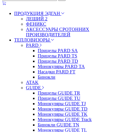
ПРОДУКЦИЯ ЭДГАН
ЛЕШИЙ 2
ФЕНИКС
АКСЕССУАРЫ СРОТОННИХ
ПРОИЗВОДИТЕЛЕЙ
ТЕПЛОВИЗОРЫ
PARD
Прицелы PARD SA
Прицелы PARD TS
Прицелы PARD TD
Монокуляры PARD TA
Насадки PARD FT
Бинокли
ATAK
GUIDE
Прицелы GUIDE TR
Прицелы GUIDE TU
Монокуляры GUIDE TJ
Монокуляры GUIDE TD
Монокуляры GUIDE TK
Монокуляры GUIDE Track
Бинокли GUIDE TN
Монокуляры GUIDE TL