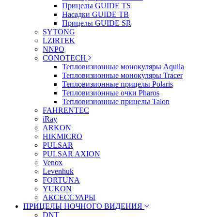
Прицелы GUIDE TS
Насадки GUIDE TB
Прицелы GUIDE SR
SYTONG
LZIRTEK
NNPO
CONOTECH
Тепловизионные монокуляры Aquila
Тепловизионные монокуляры Tracer
Тепловизионные прицелы Polaris
Тепловизионные очки Pharos
Тепловизионные прицелы Talon
FAHRENTEC
iRay
ARKON
HIKMICRO
PULSAR
PULSAR AXION
Venox
Levenhuk
FORTUNA
YUKON
АКСЕССУАРЫ
ПРИЦЕЛЫ НОЧНОГО ВИДЕНИЯ
DNT