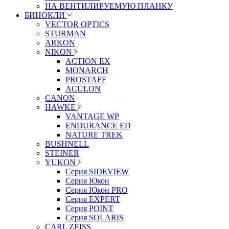
НА ВЕНТИЛИРУЕМУЮ ПЛАНКУ
БИНОКЛИ
VECTOR OPTICS
STURMAN
ARKON
NIKON
ACTION EX
MONARCH
PROSTAFF
ACULON
CANON
HAWKE
VANTAGE WP
ENDURANCE ED
NATURE TREK
BUSHNELL
STEINER
YUKON
Серия SIDEVIEW
Серия Юкон
Серия Юкон PRO
Серия EXPERT
Серия POINT
Серия SOLARIS
CARL ZEISS