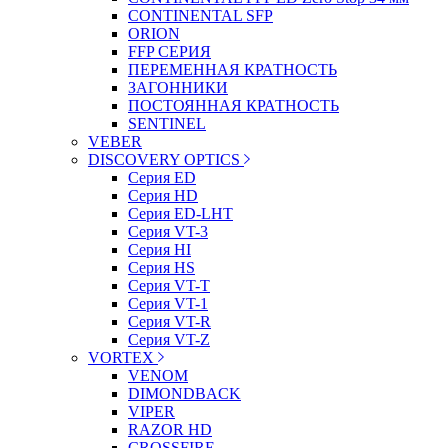
CONTINENTAL SFP
ORION
FFP СЕРИЯ
ПЕРЕМЕННАЯ КРАТНОСТЬ
ЗАГОННИКИ
ПОСТОЯННАЯ КРАТНОСТЬ
SENTINEL
VEBER
DISCOVERY OPTICS
Серия ED
Серия HD
Серия ED-LHT
Серия VT-3
Серия HI
Серия HS
Серия VT-T
Серия VT-1
Серия VT-R
Серия VT-Z
VORTEX
VENOM
DIMONDBACK
VIPER
RAZOR HD
CROSSFIRE