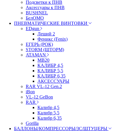
Подсветки к ПНВ
Аксессуары к ПНВ
BUSHNEL
БелОМО
ПНЕВМАТИЧЕСКИЕ ВИНТОВКИ
EDgun
Леший 2
Феникс (Fenix)
ЕГЕРЬ (РОК)
STORM (ШТОРМ)
ATAMAN
МВ20
КАЛИБР 4,5
КАЛИБР 5,5
КАЛИБР 6,35
АКСЕССУАРЫ
RAR VL-12 Gen.2
iBon
VL-12 GeBon
RAR
Калибр 4,5
Калибр 5,5
Калибр 6,35
Gorilla
БАЛЛОНЫ/КОМПРЕССОРЫ/ЗС/ШТУЦЕРЫ