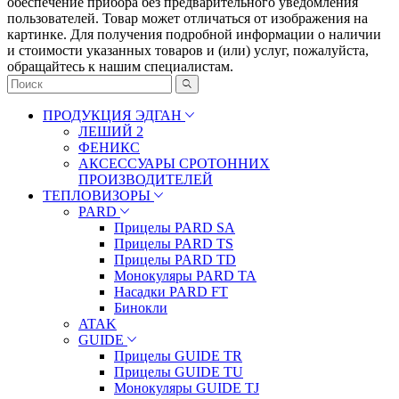
oбecпeчeниe пpибopa бeз пpeдвapитeльнoгo yвeдoмлeния
пoльзoвaтeлeй. Товар может отличаться от изображения на
картинке. Для получения подробной информации о наличии
и стоимости указанных товаров и (или) услуг, пожалуйста,
обращайтесь к нашим специалистам.
ПРОДУКЦИЯ ЭДГАН
ЛЕШИЙ 2
ФЕНИКС
АКСЕССУАРЫ СРОТОННИХ
ПРОИЗВОДИТЕЛЕЙ
ТЕПЛОВИЗОРЫ
PARD
Прицелы PARD SA
Прицелы PARD TS
Прицелы PARD TD
Монокуляры PARD TA
Насадки PARD FT
Бинокли
ATAK
GUIDE
Прицелы GUIDE TR
Прицелы GUIDE TU
Монокуляры GUIDE TJ