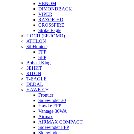
VENOM
DIMONDBACK
VIPER
RAZOR HD
CROSSFIRE
Strike Eagle
ПОСП (БЕЛОМО)
ATHLON
SibHunter
FFP
SFP
Bobcat King
ЗЕНИТ
RITON
T-EAGLE
DEDAL
HAWKE
Frontier
Sidewinder 30
Hawke FFP
Vantage 30WA
Airmax
AIRMAX COMPACT
Sidewinder FFP
Sidewinder