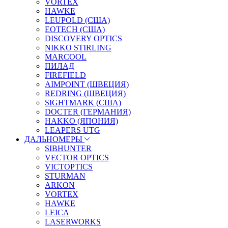
VORTEX
HAWKE
LEUPOLD (США)
EOTECH (США)
DISCOVERY OPTICS
NIKKO STIRLING
MARCOOL
ПИЛАД
FIREFIELD
AIMPOINT (ШВЕЦИЯ)
REDRING (ШВЕЦИЯ)
SIGHTMARK (США)
DOCTER (ГЕРМАНИЯ)
HAKKO (ЯПОНИЯ)
LEAPERS UTG
ДАЛЬНОМЕРЫ
SIBHUNTER
VECTOR OPTICS
VICTOPTICS
STURMAN
ARKON
VORTEX
HAWKE
LEICA
LASERWORKS