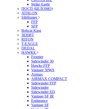
Strike Eagle
ПОСП (БЕЛОМО)
ATHLON
SibHunter
FFP
SFP
Bobcat King
ЗЕНИТ
RITON
T-EAGLE
DEDAL
HAWKE
Frontier
Sidewinder 30
Hawke FFP
Vantage 30WA
Airmax
AIRMAX COMPACT
Sidewinder FFP
Sidewinder
Sidewinder ED
Vantage SF IR
Endurance
Vantage SF