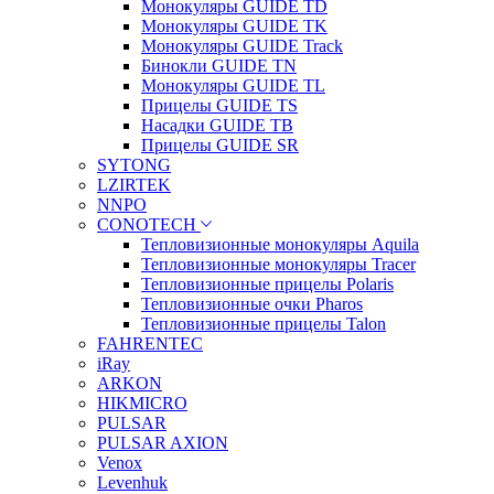
Монокуляры GUIDE TD
Монокуляры GUIDE TK
Монокуляры GUIDE Track
Бинокли GUIDE TN
Монокуляры GUIDE TL
Прицелы GUIDE TS
Насадки GUIDE TB
Прицелы GUIDE SR
SYTONG
LZIRTEK
NNPO
CONOTECH
Тепловизионные монокуляры Aquila
Тепловизионные монокуляры Tracer
Тепловизионные прицелы Polaris
Тепловизионные очки Pharos
Тепловизионные прицелы Talon
FAHRENTEC
iRay
ARKON
HIKMICRO
PULSAR
PULSAR AXION
Venox
Levenhuk