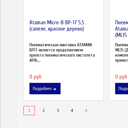
Ataman Micro-B BP-17 5,5
Пневм
(сапеле, красное дерево)
Atama
(ML15 
Пневматическая винтовка ATAMAN
Пневма
BP17 является продолжением
ML15 (
проекта пневматического пистолета
компле
AP16,...
прямото
0 руб
0 руб
Подробнее
Подр
1
2
3
4