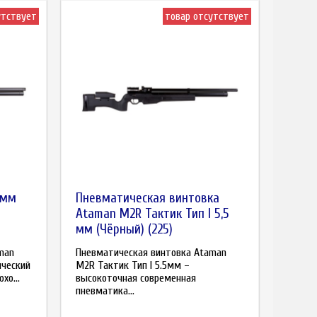
утствует
товар отсутствует
 мм
Пневматическая винтовка
Ataman M2R Тактик Тип I 5,5
мм (Чёрный) (225)
man
Пневматическая винтовка Ataman
ический
M2R Тактик Тип I 5.5мм –
хо...
высокоточная современная
пневматика...