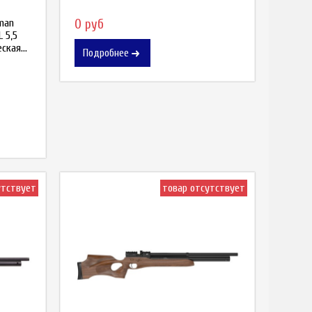
man
0 руб
 5,5
ская...
Подробнее
утствует
товар отсутствует