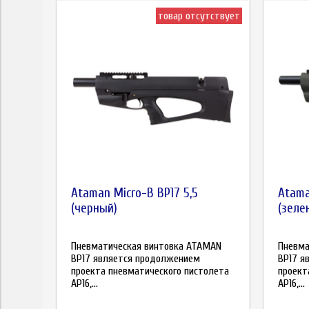
товар отсутствует
Ataman Micro-B BP17 5,5
Atama
(черный)
(зеле
Пневматическая винтовка ATAMAN
Пневма
BP17 является продолжением
BP17 я
проекта пневматического пистолета
проект
AP16,...
AP16,...