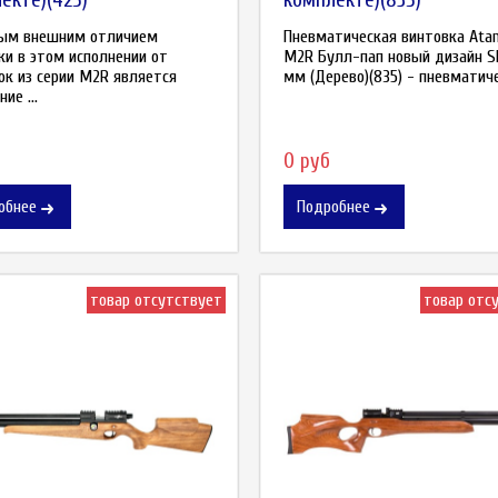
ым внешним отличием
Пневматическая винтовка Ata
ки в этом исполнении от
M2R Булл-пап новый дизайн SL
ок из серии M2R является
мм (Дерево)(835) - пневматиче
ие ...
0 руб
обнее
Подробнее
товар отсутствует
товар отс