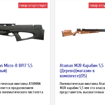
товар отсутствует
товар отс
n Micro-B BP17 5,5
Ataman M2R Карабин 5,5
ный)
(Дерево)(магазин в
комплекте)(115)
тическая винтовка ATAMAN
Пневматическая винтовка Ata
вляется продолжением
M2R карабин 5,5 мм это класс
а пневматического пистолета
представитель высокоточных о