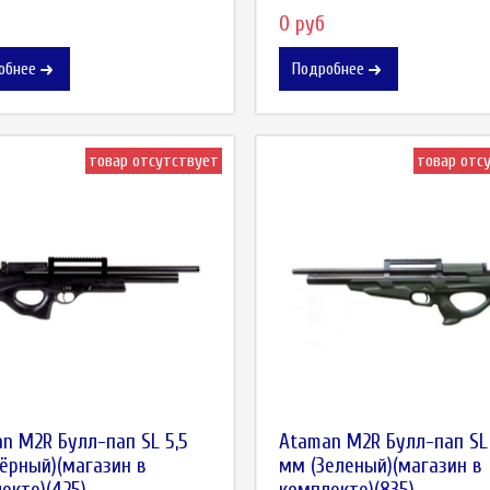
0 руб
обнее
Подробнее
товар отсутствует
товар отс
n M2R Булл-пап SL 5,5
Ataman M2R Булл-пап SL 
ёрный)(магазин в
мм (Зеленый)(магазин в
екте)(425)
комплекте)(835)