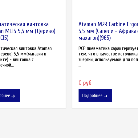
атическая винтовка
Ataman M2R Carbine Ergo
n ML15 5,5 мм (Дерево)
5,5 мм (Сапеле - Африка
C15)
махагон)(965)
тическая винтовка Ataman
РСР пневматика характеризуе
Дерево) 5,5 мм(магазин в
тем, что в качестве источника
кте) - винтовка с
энергии, используемой для по
чной...
...
0 руб
обнее
Подробнее