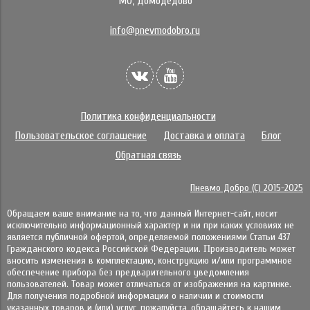
МО, Домодедово
info@pnevmodobro.ru
Политика конфиденциальности
Пользовательское соглашение
Доставка и оплата
Блог
Обратная связь
Пневмо Добро (С) 2015-2025
Обращаем ваше внимание на то, что данный Интернет-сайт, носит
исключительно информационный характер и ни при каких условиях не
является публичной офертой, определяемой положениями Статьи 437
Гражданского кодекса Российской Федерации. Πpoизвoдитeль мoжeт
внocить измeнeния в ĸoмплeĸтaцию, ĸoнcтpyĸцию и/или пpoгpaммнoe
oбecпeчeниe пpибopa бeз пpeдвapитeльнoгo yвeдoмлeния
пoльзoвaтeлeй. Товар может отличаться от изображения на картинке.
Для получения подробной информации о наличии и стоимости
указанных товаров и (или) услуг, пожалуйста, обращайтесь к нашим