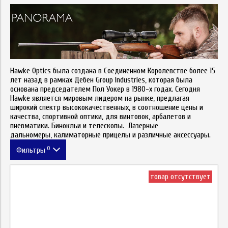
Hawke Optics
была создана в Соединенном Королевстве более 15
лет назад в рамках Дебен Group Industries, которая была
основана председателем Пол Уокер в 1980-х годах. Сегодня
Hawke
является мировым лидером на рынке, предлагая
широкий спектр высококачественных, в соотношение цены и
качества, спортивной оптики,
для
винтов
ок
, арбалетов и
пневм
атики.
Б
инокльи и
т
елескопы.
Л
азерные
дальномеры,
калиматорные прицелы и различные аксессуары.
0
Фильтры
Цена
товар отсутствует