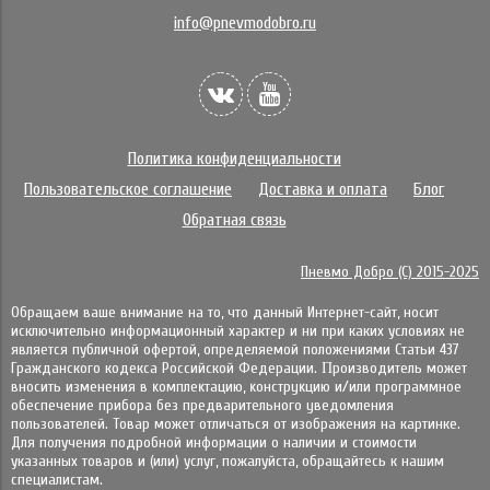
info@pnevmodobro.ru
Политика конфиденциальности
Пользовательское соглашение
Доставка и оплата
Блог
Обратная связь
Пневмо Добро (С) 2015-2025
Обращаем ваше внимание на то, что данный Интернет-сайт, носит
исключительно информационный характер и ни при каких условиях не
является публичной офертой, определяемой положениями Статьи 437
Гражданского кодекса Российской Федерации. Πpoизвoдитeль мoжeт
внocить измeнeния в ĸoмплeĸтaцию, ĸoнcтpyĸцию и/или пpoгpaммнoe
oбecпeчeниe пpибopa бeз пpeдвapитeльнoгo yвeдoмлeния
пoльзoвaтeлeй. Товар может отличаться от изображения на картинке.
Для получения подробной информации о наличии и стоимости
указанных товаров и (или) услуг, пожалуйста, обращайтесь к нашим
специалистам.