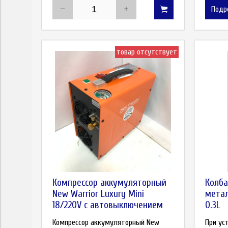
Подр
товар отсутствует
Компрессор аккумуляторный
Колба
New Warrior Luxury Mini
метал
18/220V с автовыключением
0.3L
Компрессор аккумуляторный New
При ус