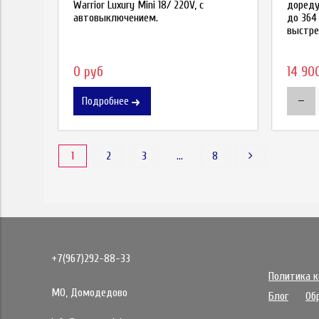
Warrior Luxury Mini 18/ 220V, с
дореду
автовыключением.
до 364
выстрел
0 руб
14 90
Подробнее
1
2
3
…
8
+7(967)292-88-33
Политика 
МО, Домодедово
Блог
Об