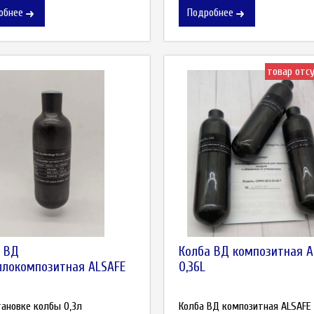
обнее
Подробнее
товар отс
 ВД
Колба ВД композитная A
локомпозитная ALSAFE
0,36L
тановке колбы 0,3л
Колба ВД композитная ALSAFE 