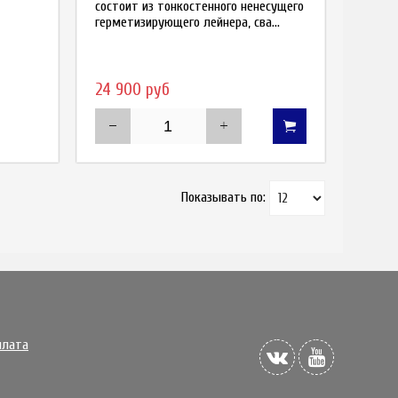
состоит из тонкостенного ненесущего
герметизирующего лейнера, сва...
24 900 руб
Показывать по:
плата