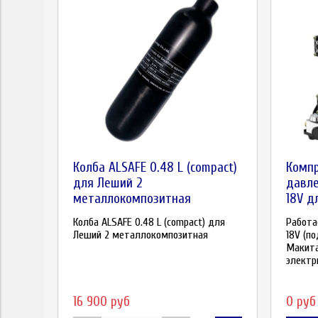
Колба ALSAFE 0.48 L (compact)
Компр
для Леший 2
давле
металлокомпозитная
18V д
Колба ALSAFE 0.48 L (compact) для
Работа
Леший 2 металлокомпозитная
18V (п
Макита
электри
16 900 руб
0 руб