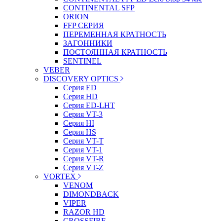
CONTINENTAL SFP
ORION
FFP СЕРИЯ
ПЕРЕМЕННАЯ КРАТНОСТЬ
ЗАГОННИКИ
ПОСТОЯННАЯ КРАТНОСТЬ
SENTINEL
VEBER
DISCOVERY OPTICS
Серия ED
Серия HD
Серия ED-LHT
Серия VT-3
Серия HI
Серия HS
Серия VT-T
Серия VT-1
Серия VT-R
Серия VT-Z
VORTEX
VENOM
DIMONDBACK
VIPER
RAZOR HD
CROSSFIRE