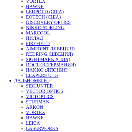
VORTEX
HAWKE
LEUPOLD (США)
EOTECH (США)
DISCOVERY OPTICS
NIKKO STIRLING
MARCOOL
ПИЛАД
FIREFIELD
AIMPOINT (ШВЕЦИЯ)
REDRING (ШВЕЦИЯ)
SIGHTMARK (США)
DOCTER (ГЕРМАНИЯ)
HAKKO (ЯПОНИЯ)
LEAPERS UTG
ДАЛЬНОМЕРЫ
SIBHUNTER
VECTOR OPTICS
VICTOPTICS
STURMAN
ARKON
VORTEX
HAWKE
LEICA
LASERWORKS