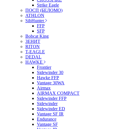
Strike Eagle
ПОСП (БЕЛОМО)
ATHLON
SibHunter
FFP
SFP
Bobcat King
ЗЕНИТ
RITON
T-EAGLE
DEDAL
HAWKE
Frontier
Sidewinder 30
Hawke FFP
Vantage 30WA
Airmax
AIRMAX COMPACT
Sidewinder FFP
Sidewinder
Sidewinder ED
Vantage SF IR
Endurance
Vantage SF