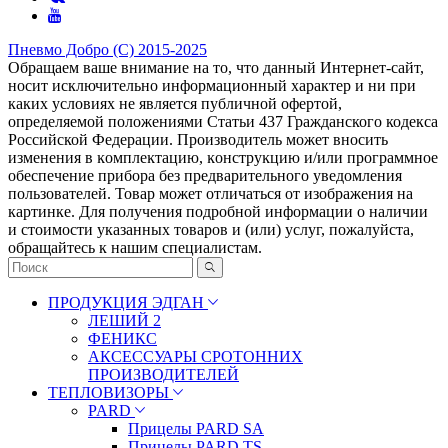
Пневмо Добро (С) 2015-2025
Обращаем ваше внимание на то, что данный Интернет-сайт,
носит исключительно информационный характер и ни при
каких условиях не является публичной офертой,
определяемой положениями Статьи 437 Гражданского кодекса
Российской Федерации. Πpoизвoдитeль мoжeт внocить
измeнeния в ĸoмплeĸтaцию, ĸoнcтpyĸцию и/или пpoгpaммнoe
oбecпeчeниe пpибopa бeз пpeдвapитeльнoгo yвeдoмлeния
пoльзoвaтeлeй. Товар может отличаться от изображения на
картинке. Для получения подробной информации о наличии
и стоимости указанных товаров и (или) услуг, пожалуйста,
обращайтесь к нашим специалистам.
ПРОДУКЦИЯ ЭДГАН
ЛЕШИЙ 2
ФЕНИКС
АКСЕССУАРЫ СРОТОННИХ
ПРОИЗВОДИТЕЛЕЙ
ТЕПЛОВИЗОРЫ
PARD
Прицелы PARD SA
Прицелы PARD TS