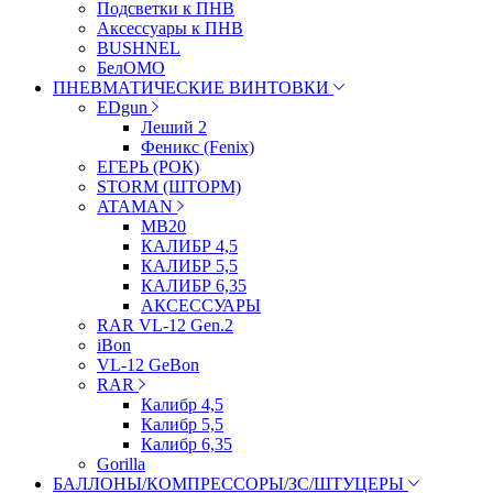
Подсветки к ПНВ
Аксессуары к ПНВ
BUSHNEL
БелОМО
ПНЕВМАТИЧЕСКИЕ ВИНТОВКИ
EDgun
Леший 2
Феникс (Fenix)
ЕГЕРЬ (РОК)
STORM (ШТОРМ)
ATAMAN
МВ20
КАЛИБР 4,5
КАЛИБР 5,5
КАЛИБР 6,35
АКСЕССУАРЫ
RAR VL-12 Gen.2
iBon
VL-12 GeBon
RAR
Калибр 4,5
Калибр 5,5
Калибр 6,35
Gorilla
БАЛЛОНЫ/КОМПРЕССОРЫ/ЗС/ШТУЦЕРЫ