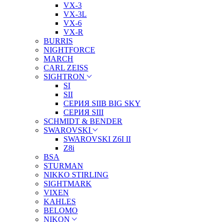
VX-3
VX-3L
VX-6
VX-R
BURRIS
NIGHTFORCE
MARCH
CARL ZEISS
SIGHTRON
SI
SII
СЕРИЯ SIIB BIG SKY
СЕРИЯ SIII
SCHMIDT & BENDER
SWAROVSKI
SWAROVSKI Z6I II
Z8i
BSA
STURMAN
NIKKO STIRLING
SIGHTMARK
VIXEN
KAHLES
BELOMO
NIKON