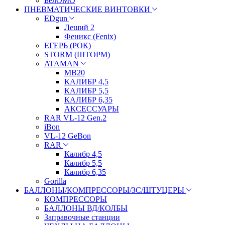
БелОМО
ПНЕВМАТИЧЕСКИЕ ВИНТОВКИ
EDgun
Леший 2
Феникс (Fenix)
ЕГЕРЬ (РОК)
STORM (ШТОРМ)
ATAMAN
МВ20
КАЛИБР 4,5
КАЛИБР 5,5
КАЛИБР 6,35
АКСЕССУАРЫ
RAR VL-12 Gen.2
iBon
VL-12 GeBon
RAR
Калибр 4,5
Калибр 5,5
Калибр 6,35
Gorilla
БАЛЛОНЫ/КОМПРЕССОРЫ/ЗС/ШТУЦЕРЫ
КОМПРЕССОРЫ
БАЛЛОНЫ ВД/КОЛБЫ
Заправочные станции