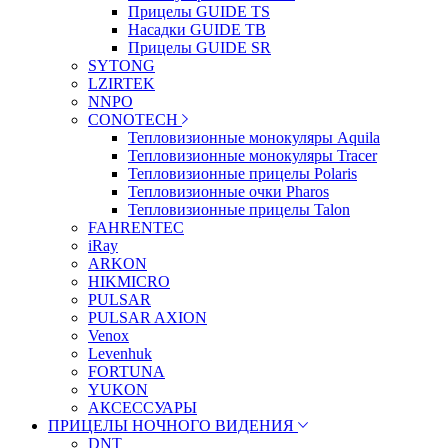
Прицелы GUIDE TS
Насадки GUIDE TB
Прицелы GUIDE SR
SYTONG
LZIRTEK
NNPO
CONOTECH
Тепловизионные монокуляры Aquila
Тепловизионные монокуляры Tracer
Тепловизионные прицелы Polaris
Тепловизионные очки Pharos
Тепловизионные прицелы Talon
FAHRENTEC
iRay
ARKON
HIKMICRO
PULSAR
PULSAR AXION
Venox
Levenhuk
FORTUNA
YUKON
АКСЕССУАРЫ
ПРИЦЕЛЫ НОЧНОГО ВИДЕНИЯ
DNT