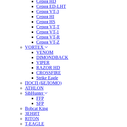
Серия HD
Серия ED-LHT
Серия VT-3
Серия HI
Серия HS
Серия VT-T
Серия VT-1
Серия VT-R
Серия VT-Z
VORTEX
VENOM
DIMONDBACK
VIPER
RAZOR HD
CROSSFIRE
Strike Eagle
ПОСП (БЕЛОМО)
ATHLON
SibHunter
FFP
SFP
Bobcat King
ЗЕНИТ
RITON
T-EAGLE