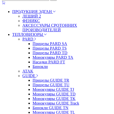
ПРОДУКЦИЯ ЭДГАН
ЛЕШИЙ 2
ФЕНИКС
АКСЕССУАРЫ СРОТОННИХ
ПРОИЗВОДИТЕЛЕЙ
ТЕПЛОВИЗОРЫ
PARD
Прицелы PARD SA
Прицелы PARD TS
Прицелы PARD TD
Монокуляры PARD TA
Насадки PARD FT
Бинокли
ATAK
GUIDE
Прицелы GUIDE TR
Прицелы GUIDE TU
Монокуляры GUIDE TJ
Монокуляры GUIDE TD
Монокуляры GUIDE TK
Монокуляры GUIDE Track
Бинокли GUIDE TN
Монокуляры GUIDE TL