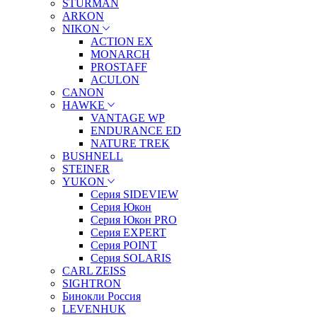
STURMAN
ARKON
NIKON
ACTION EX
MONARCH
PROSTAFF
ACULON
CANON
HAWKE
VANTAGE WP
ENDURANCE ED
NATURE TREK
BUSHNELL
STEINER
YUKON
Серия SIDEVIEW
Серия Юкон
Серия Юкон PRO
Серия EXPERT
Серия POINT
Серия SOLARIS
CARL ZEISS
SIGHTRON
Бинокли Россия
LEVENHUK