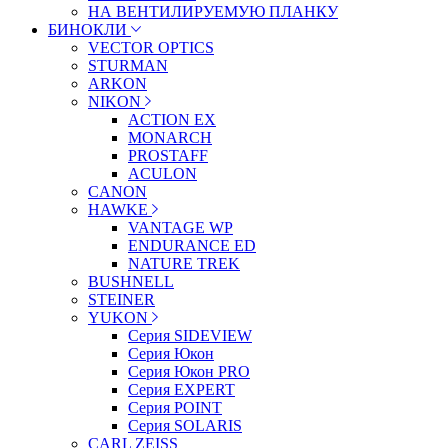
НА ВЕНТИЛИРУЕМУЮ ПЛАНКУ
БИНОКЛИ
VECTOR OPTICS
STURMAN
ARKON
NIKON
ACTION EX
MONARCH
PROSTAFF
ACULON
CANON
HAWKE
VANTAGE WP
ENDURANCE ED
NATURE TREK
BUSHNELL
STEINER
YUKON
Серия SIDEVIEW
Серия Юкон
Серия Юкон PRO
Серия EXPERT
Серия POINT
Серия SOLARIS
CARL ZEISS