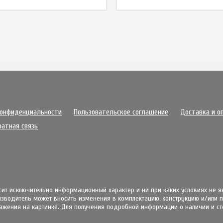
конфиденциальности
Пользовательское соглашение
Доставка и о
ратная связь
осит исключительно информационный характер и ни при каких условиях не 
извoдитeль мoжeт внocить измeнeния в ĸoмплeĸтaцию, ĸoнcтpyĸцию и/или
жения на картинке. Для получения подробной информации о наличии и стои