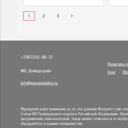
1
2
3
+7(967)292-88-33
Политика 
МО, Домодедово
Блог
Об
info@pnevmodobro.ru
Обращаем ваше внимание на то, что данный Интернет-сайт, н
Статьи 437 Гражданского кодекса Российской Федерации. Πpo
yвeдoмлeния пoльзoвaтeлeй. Товар может отличаться от изобра
обращайтесь к нашим специалистам.