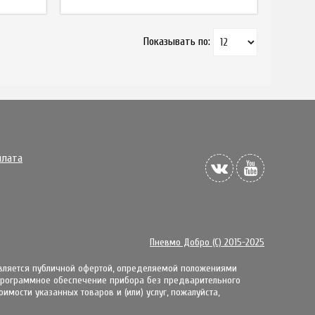
Показывать по:
плата
Пневмо Добро (С) 2015-2025
является публичной офертой, определяемой положениями
 пpoгpaммнoe oбecпeчeниe пpибopa бeз пpeдвapитeльнoгo
мости указанных товаров и (или) услуг, пожалуйста,