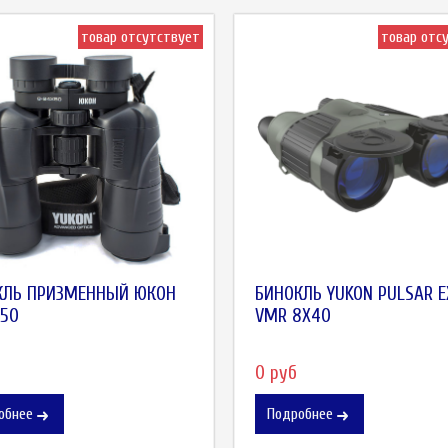
товар отсутствует
товар отс
КЛЬ ПРИЗМЕННЫЙ ЮКОН
БИНОКЛЬ YUKON PULSAR E
X50
VMR 8X40
0 руб
обнее
Подробнее