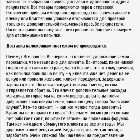
зависит от выбранной службы доставки и удаленности адреса
покупателя. Все товары проверяются перед отправкой.
Оптические приборы импортного производства, запечатанные в
пленку или блистерную упаковку вскрываются для проверки
только по дополнительной письменной просьбе покупателя.
После отправки вы получите электронное сообщение с номером
для отслеживания посылки.
Доставка наложенным платежом не производится.
Почему? Все просто. Во-первых, это влечет удорожание самой
пересылки, что невыгодно для клиента. Во-вторых, из-за низкой
скорости доставки по стране, часто бывает, что к тому времени,
как посылка пришла на почту - у клиента уже нет денег на ее
выкуп или пропало желание, клиент передумал, задержали
зарплату и т.п. Посылка ожидает выкупа 1 месяц, потом
отправляется обратно. Это влечет дополнительные расходы
магазина, которые мы не хотим перекладывать на плечи
добросовестных покупателей, завышая цену товара "на всякий
случай". Кто-то скажет: "- как же можно тогда доверять?
Вдруг вы не отправите товар?" Отвечаем: посмотрите сколько
лет работает сайт, почитайте отзывы на оружейных форумах.
Там нет ни одного обманутого клиента за все эти годы. Мы
дорожим своей репутацией. Ведь потерять ее так легко, а
заработать очень сложно! Мы нацелены на предоставление