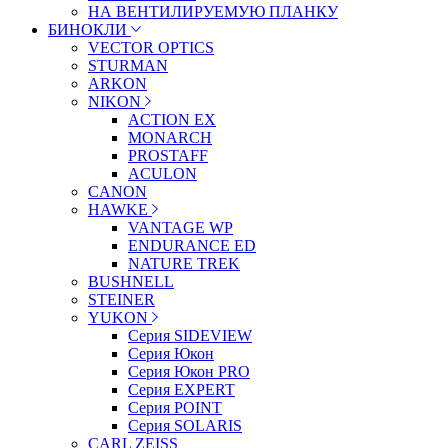
НА ВЕНТИЛИРУЕМУЮ ПЛАНКУ
БИНОКЛИ
VECTOR OPTICS
STURMAN
ARKON
NIKON
ACTION EX
MONARCH
PROSTAFF
ACULON
CANON
HAWKE
VANTAGE WP
ENDURANCE ED
NATURE TREK
BUSHNELL
STEINER
YUKON
Серия SIDEVIEW
Серия Юкон
Серия Юкон PRO
Серия EXPERT
Серия POINT
Серия SOLARIS
CARL ZEISS