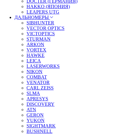
DOCTER (ГЕРМАНИЯ)
HAKKO (ЯПОНИЯ)
LEAPERS UTG
ДАЛЬНОМЕРЫ
SIBHUNTER
VECTOR OPTICS
VICTOPTICS
STURMAN
ARKON
VORTEX
HAWKE
LEICA
LASERWORKS
NIKON
COMBAT
VENATOR
CARL ZEISS
SLMA
APRESYS
DISCOVERY
ATN
GERON
YUKON
SIGHTMARK
BUSHNELL