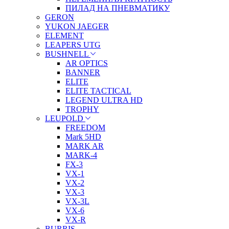
ПИЛАД НА ПНЕВМАТИКУ
GERON
YUKON JAEGER
ELEMENT
LEAPERS UTG
BUSHNELL
AR OPTICS
BANNER
ELITE
ELITE TACTICAL
LEGEND ULTRA HD
TROPHY
LEUPOLD
FREEDOM
Mark 5HD
MARK AR
MARK-4
FX-3
VX-1
VX-2
VX-3
VX-3L
VX-6
VX-R
BURRIS