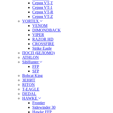
Серия VT-T
Серия VT-1
Серия VT-R
Серия VT-Z
VORTEX
VENOM
DIMONDBACK
VIPER
RAZOR HD
CROSSFIRE
Strike Eagle
ПОСП (БЕЛОМО)
ATHLON
SibHunter
FFP
SFP
Bobcat King
ЗЕНИТ
RITON
T-EAGLE
DEDAL
HAWKE
Frontier
Sidewinder 30
Hawke FFP