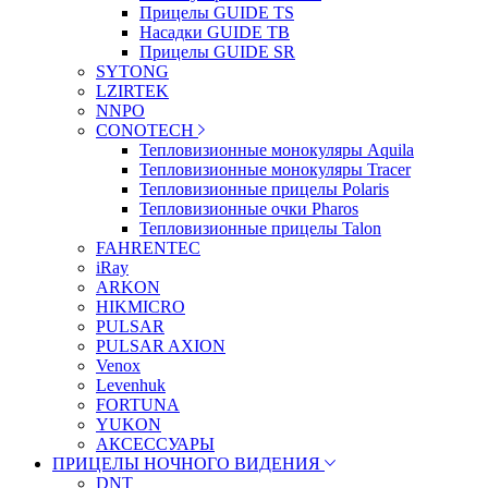
Прицелы GUIDE TS
Насадки GUIDE TB
Прицелы GUIDE SR
SYTONG
LZIRTEK
NNPO
CONOTECH
Тепловизионные монокуляры Aquila
Тепловизионные монокуляры Tracer
Тепловизионные прицелы Polaris
Тепловизионные очки Pharos
Тепловизионные прицелы Talon
FAHRENTEC
iRay
ARKON
HIKMICRO
PULSAR
PULSAR AXION
Venox
Levenhuk
FORTUNA
YUKON
АКСЕССУАРЫ
ПРИЦЕЛЫ НОЧНОГО ВИДЕНИЯ
DNT