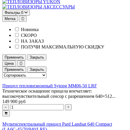
YUKON
АКСЕССУАРЫ
Фильтры
0
Метка
Новинка
СКОРО
НА ЗАКАЗ
ПОЛУЧИ МАКСИМАЛЬНУЮ СКИДКУ
Применить
Закрыть
Цена
Применить
Закрыть
Прицел тепловизионный Sytong MM06-50 LRF
Техническое оснащение прицела впечатляет:
высокочувствительный сенсор с разрешением 640×512...
149 900 руб
Мультиспектральный прицел Pard Landsat 640 Compact
(LA6C-45/70/940/LRF)