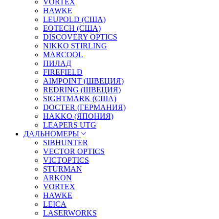
VORTEX
HAWKE
LEUPOLD (США)
EOTECH (США)
DISCOVERY OPTICS
NIKKO STIRLING
MARCOOL
ПИЛАД
FIREFIELD
AIMPOINT (ШВЕЦИЯ)
REDRING (ШВЕЦИЯ)
SIGHTMARK (США)
DOCTER (ГЕРМАНИЯ)
HAKKO (ЯПОНИЯ)
LEAPERS UTG
ДАЛЬНОМЕРЫ
SIBHUNTER
VECTOR OPTICS
VICTOPTICS
STURMAN
ARKON
VORTEX
HAWKE
LEICA
LASERWORKS