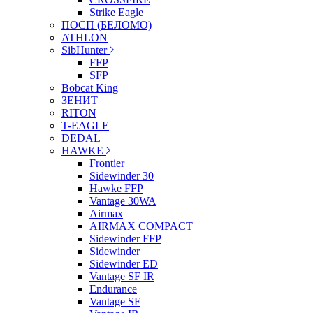
Strike Eagle
ПОСП (БЕЛОМО)
ATHLON
SibHunter
FFP
SFP
Bobcat King
ЗЕНИТ
RITON
T-EAGLE
DEDAL
HAWKE
Frontier
Sidewinder 30
Hawke FFP
Vantage 30WA
Airmax
AIRMAX COMPACT
Sidewinder FFP
Sidewinder
Sidewinder ED
Vantage SF IR
Endurance
Vantage SF