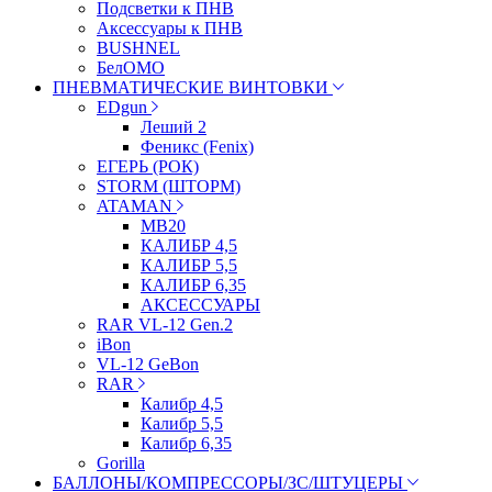
Подсветки к ПНВ
Аксессуары к ПНВ
BUSHNEL
БелОМО
ПНЕВМАТИЧЕСКИЕ ВИНТОВКИ
EDgun
Леший 2
Феникс (Fenix)
ЕГЕРЬ (РОК)
STORM (ШТОРМ)
ATAMAN
МВ20
КАЛИБР 4,5
КАЛИБР 5,5
КАЛИБР 6,35
АКСЕССУАРЫ
RAR VL-12 Gen.2
iBon
VL-12 GeBon
RAR
Калибр 4,5
Калибр 5,5
Калибр 6,35
Gorilla
БАЛЛОНЫ/КОМПРЕССОРЫ/ЗС/ШТУЦЕРЫ