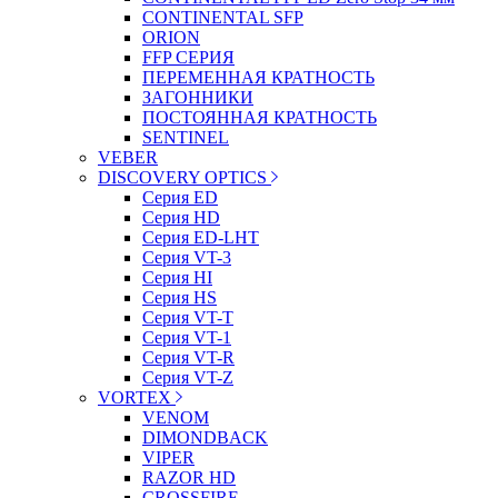
CONTINENTAL SFP
ORION
FFP СЕРИЯ
ПЕРЕМЕННАЯ КРАТНОСТЬ
ЗАГОННИКИ
ПОСТОЯННАЯ КРАТНОСТЬ
SENTINEL
VEBER
DISCOVERY OPTICS
Серия ED
Серия HD
Серия ED-LHT
Серия VT-3
Серия HI
Серия HS
Серия VT-T
Серия VT-1
Серия VT-R
Серия VT-Z
VORTEX
VENOM
DIMONDBACK
VIPER
RAZOR HD
CROSSFIRE