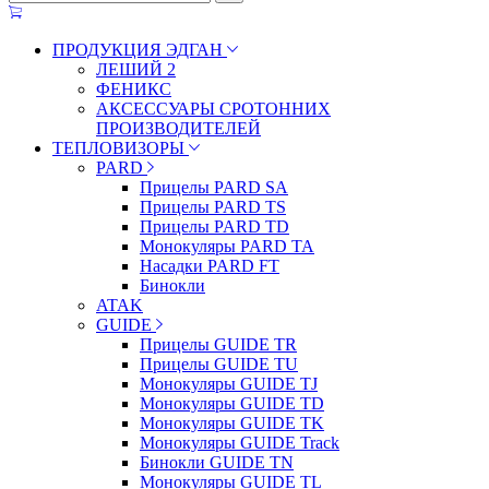
ПРОДУКЦИЯ ЭДГАН
ЛЕШИЙ 2
ФЕНИКС
АКСЕССУАРЫ СРОТОННИХ
ПРОИЗВОДИТЕЛЕЙ
ТЕПЛОВИЗОРЫ
PARD
Прицелы PARD SA
Прицелы PARD TS
Прицелы PARD TD
Монокуляры PARD TA
Насадки PARD FT
Бинокли
ATAK
GUIDE
Прицелы GUIDE TR
Прицелы GUIDE TU
Монокуляры GUIDE TJ
Монокуляры GUIDE TD
Монокуляры GUIDE TK
Монокуляры GUIDE Track
Бинокли GUIDE TN
Монокуляры GUIDE TL