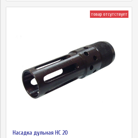
товар отсутствует
Насадка дульная НС 20