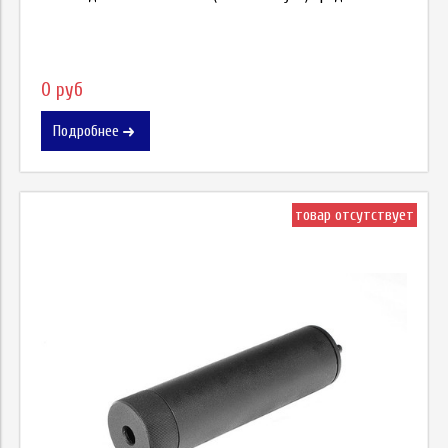
0 руб
Подробнее
товар отсутствует