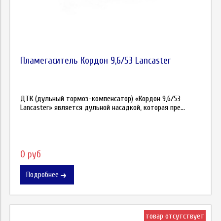
Пламегаситель Кордон 9,6/53 Lancaster
ДТК (дульный тормоз-компенсатор) «Кордон 9,6/53
Lancaster» является дульной насадкой, которая пре...
0 руб
Подробнее
товар отсутствует