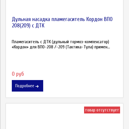
Дульная насадка пламегаситель Кордон ВПО
208(209) с ДТК
Пламегаситель с ДТК (дульный тормоз-компенсатор)
«Кордон» для ВПО-208 /-209 (Тактика-Тула) примен...
0 руб
Подробнее
товар отсутствует