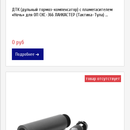
ДТК (дульный тормоз-компенсатор) с пламегасителем
«Ночь» для ОП СКС-366 ЛАНКАСТЕР (Тактика-Тула) ...
0 руб
Подробнее
товар отсутствует