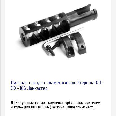
Дульная насадка пламегаситель Егерь на ОП-
СКС-366 Ланкастер
ДТК (дульный тормоз-компенсатор) с пламегасителем
«Егерь» для ОП СКС-366 (Тактика-Тула) применяет...