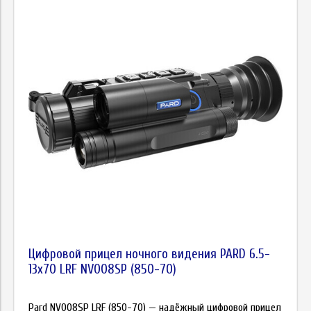
Цифровой прицел ночного видения PARD 6.5-
13х70 LRF NV008SP (850-70)
Pard NV008SP LRF (850-70) — надёжный цифровой прицел