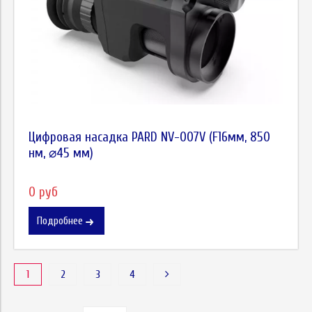
Цифровая насадка PARD NV-007V (F16мм, 850
нм, ⌀45 мм)
0 руб
Подробнее
1
2
3
4