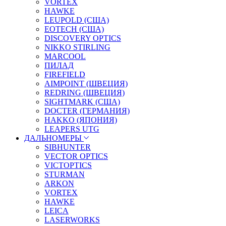
VORTEX
HAWKE
LEUPOLD (США)
EOTECH (США)
DISCOVERY OPTICS
NIKKO STIRLING
MARCOOL
ПИЛАД
FIREFIELD
AIMPOINT (ШВЕЦИЯ)
REDRING (ШВЕЦИЯ)
SIGHTMARK (США)
DOCTER (ГЕРМАНИЯ)
HAKKO (ЯПОНИЯ)
LEAPERS UTG
ДАЛЬНОМЕРЫ
SIBHUNTER
VECTOR OPTICS
VICTOPTICS
STURMAN
ARKON
VORTEX
HAWKE
LEICA
LASERWORKS