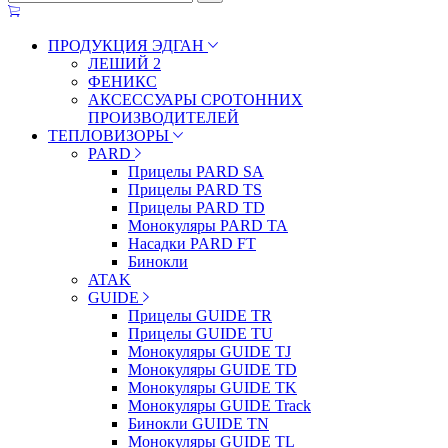
ПРОДУКЦИЯ ЭДГАН
ЛЕШИЙ 2
ФЕНИКС
АКСЕССУАРЫ СРОТОННИХ
ПРОИЗВОДИТЕЛЕЙ
ТЕПЛОВИЗОРЫ
PARD
Прицелы PARD SA
Прицелы PARD TS
Прицелы PARD TD
Монокуляры PARD TA
Насадки PARD FT
Бинокли
ATAK
GUIDE
Прицелы GUIDE TR
Прицелы GUIDE TU
Монокуляры GUIDE TJ
Монокуляры GUIDE TD
Монокуляры GUIDE TK
Монокуляры GUIDE Track
Бинокли GUIDE TN
Монокуляры GUIDE TL