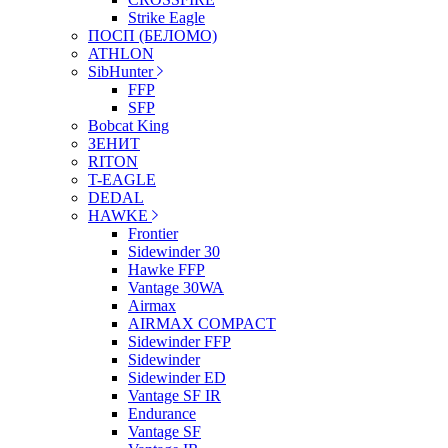
Strike Eagle
ПОСП (БЕЛОМО)
ATHLON
SibHunter
FFP
SFP
Bobcat King
ЗЕНИТ
RITON
T-EAGLE
DEDAL
HAWKE
Frontier
Sidewinder 30
Hawke FFP
Vantage 30WA
Airmax
AIRMAX COMPACT
Sidewinder FFP
Sidewinder
Sidewinder ED
Vantage SF IR
Endurance
Vantage SF