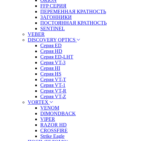
ORION
FFP СЕРИЯ
ПЕРЕМЕННАЯ КРАТНОСТЬ
ЗАГОННИКИ
ПОСТОЯННАЯ КРАТНОСТЬ
SENTINEL
VEBER
DISCOVERY OPTICS
Серия ED
Серия HD
Серия ED-LHT
Серия VT-3
Серия HI
Серия HS
Серия VT-T
Серия VT-1
Серия VT-R
Серия VT-Z
VORTEX
VENOM
DIMONDBACK
VIPER
RAZOR HD
CROSSFIRE
Strike Eagle