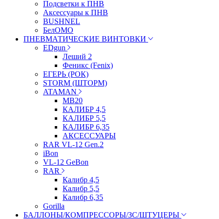
Подсветки к ПНВ
Аксессуары к ПНВ
BUSHNEL
БелОМО
ПНЕВМАТИЧЕСКИЕ ВИНТОВКИ
EDgun
Леший 2
Феникс (Fenix)
ЕГЕРЬ (РОК)
STORM (ШТОРМ)
ATAMAN
МВ20
КАЛИБР 4,5
КАЛИБР 5,5
КАЛИБР 6,35
АКСЕССУАРЫ
RAR VL-12 Gen.2
iBon
VL-12 GeBon
RAR
Калибр 4,5
Калибр 5,5
Калибр 6,35
Gorilla
БАЛЛОНЫ/КОМПРЕССОРЫ/ЗС/ШТУЦЕРЫ