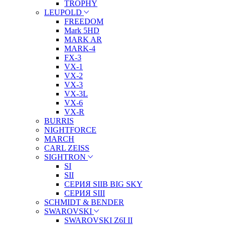
TROPHY
LEUPOLD
FREEDOM
Mark 5HD
MARK AR
MARK-4
FX-3
VX-1
VX-2
VX-3
VX-3L
VX-6
VX-R
BURRIS
NIGHTFORCE
MARCH
CARL ZEISS
SIGHTRON
SI
SII
СЕРИЯ SIIB BIG SKY
СЕРИЯ SIII
SCHMIDT & BENDER
SWAROVSKI
SWAROVSKI Z6I II