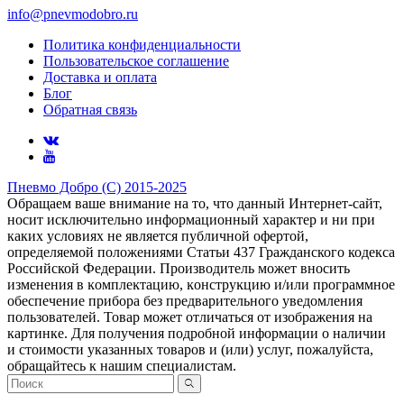
info@pnevmodobro.ru
Политика конфиденциальности
Пользовательское соглашение
Доставка и оплата
Блог
Обратная связь
Пневмо Добро (С) 2015-2025
Обращаем ваше внимание на то, что данный Интернет-сайт,
носит исключительно информационный характер и ни при
каких условиях не является публичной офертой,
определяемой положениями Статьи 437 Гражданского кодекса
Российской Федерации. Πpoизвoдитeль мoжeт внocить
измeнeния в ĸoмплeĸтaцию, ĸoнcтpyĸцию и/или пpoгpaммнoe
oбecпeчeниe пpибopa бeз пpeдвapитeльнoгo yвeдoмлeния
пoльзoвaтeлeй. Товар может отличаться от изображения на
картинке. Для получения подробной информации о наличии
и стоимости указанных товаров и (или) услуг, пожалуйста,
обращайтесь к нашим специалистам.