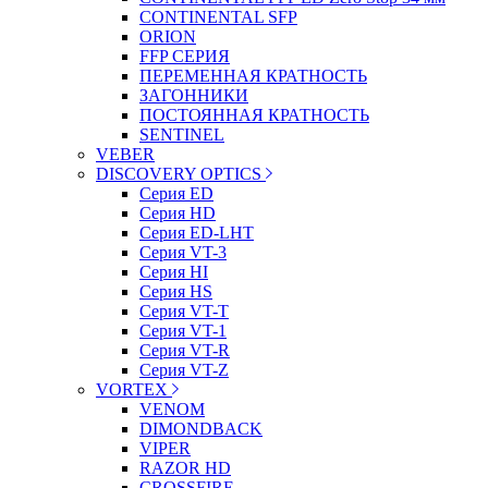
CONTINENTAL SFP
ORION
FFP СЕРИЯ
ПЕРЕМЕННАЯ КРАТНОСТЬ
ЗАГОННИКИ
ПОСТОЯННАЯ КРАТНОСТЬ
SENTINEL
VEBER
DISCOVERY OPTICS
Серия ED
Серия HD
Серия ED-LHT
Серия VT-3
Серия HI
Серия HS
Серия VT-T
Серия VT-1
Серия VT-R
Серия VT-Z
VORTEX
VENOM
DIMONDBACK
VIPER
RAZOR HD
CROSSFIRE