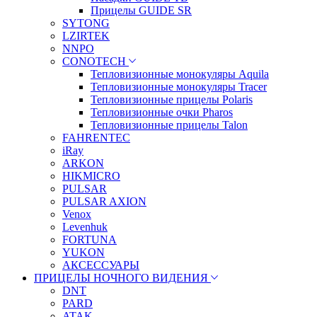
Прицелы GUIDE SR
SYTONG
LZIRTEK
NNPO
CONOTECH
Тепловизионные монокуляры Aquila
Тепловизионные монокуляры Tracer
Тепловизионные прицелы Polaris
Тепловизионные очки Pharos
Тепловизионные прицелы Talon
FAHRENTEC
iRay
ARKON
HIKMICRO
PULSAR
PULSAR AXION
Venox
Levenhuk
FORTUNA
YUKON
АКСЕССУАРЫ
ПРИЦЕЛЫ НОЧНОГО ВИДЕНИЯ
DNT
PARD
ATAK