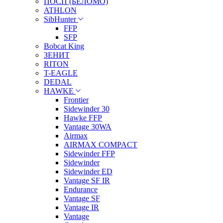
ПОСП (БЕЛОМО)
ATHLON
SibHunter
FFP
SFP
Bobcat King
ЗЕНИТ
RITON
T-EAGLE
DEDAL
HAWKE
Frontier
Sidewinder 30
Hawke FFP
Vantage 30WA
Airmax
AIRMAX COMPACT
Sidewinder FFP
Sidewinder
Sidewinder ED
Vantage SF IR
Endurance
Vantage SF
Vantage IR
Vantage