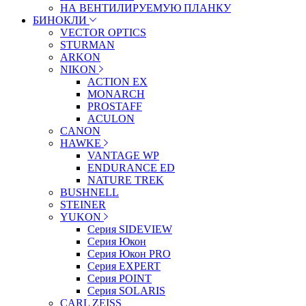
НА ВЕНТИЛИРУЕМУЮ ПЛАНКУ
БИНОКЛИ
VECTOR OPTICS
STURMAN
ARKON
NIKON
ACTION EX
MONARCH
PROSTAFF
ACULON
CANON
HAWKE
VANTAGE WP
ENDURANCE ED
NATURE TREK
BUSHNELL
STEINER
YUKON
Серия SIDEVIEW
Серия Юкон
Серия Юкон PRO
Серия EXPERT
Серия POINT
Серия SOLARIS
CARL ZEISS