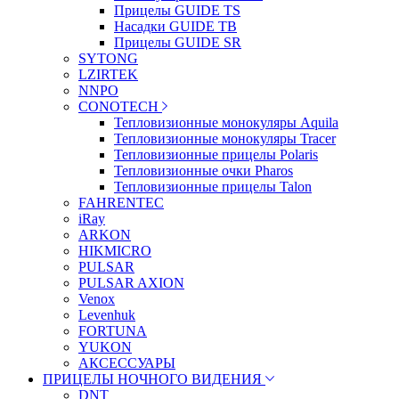
Прицелы GUIDE TS
Насадки GUIDE TB
Прицелы GUIDE SR
SYTONG
LZIRTEK
NNPO
CONOTECH
Тепловизионные монокуляры Aquila
Тепловизионные монокуляры Tracer
Тепловизионные прицелы Polaris
Тепловизионные очки Pharos
Тепловизионные прицелы Talon
FAHRENTEC
iRay
ARKON
HIKMICRO
PULSAR
PULSAR AXION
Venox
Levenhuk
FORTUNA
YUKON
АКСЕССУАРЫ
ПРИЦЕЛЫ НОЧНОГО ВИДЕНИЯ
DNT