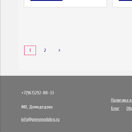
1
2
+7(967)292-88-33
Политика 
МО, Домодедово
Блог
Об
info@pnevmodobro.ru