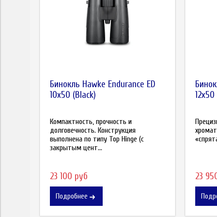
Бинокль Hawke Endurance ED
Бинок
10x50 (Black)
12x50 
Компактность, прочность и
Прециз
долговечность. Конструкция
хромат
выполнена по типу Top Hinge (с
«спрята
закрытым цент...
23 100 руб
23 95
Подробнее
Подр