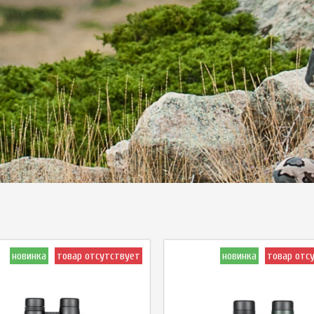
новинка
товар отсутствует
новинка
товар отс