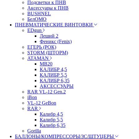
Подсветки к ПНВ
Аксессуары к ПНВ
BUSHNEL
БелОМО
ПНЕВМАТИЧЕСКИЕ ВИНТОВКИ
EDgun
Леший 2
Феникс (Fenix)
ЕГЕРЬ (РОК)
STORM (ШТОРМ)
ATAMAN
МВ20
КАЛИБР 4,5
КАЛИБР 5,5
КАЛИБР 6,35
АКСЕССУАРЫ
RAR VL-12 Gen.2
iBon
VL-12 GeBon
RAR
Калибр 4,5
Калибр 5,5
Калибр 6,35
Gorilla
БАЛЛОНЫ/КОМПРЕССОРЫ/ЗС/ШТУЦЕРЫ