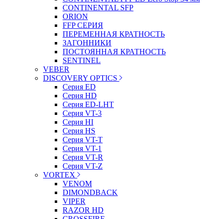
CONTINENTAL SFP
ORION
FFP СЕРИЯ
ПЕРЕМЕННАЯ КРАТНОСТЬ
ЗАГОННИКИ
ПОСТОЯННАЯ КРАТНОСТЬ
SENTINEL
VEBER
DISCOVERY OPTICS
Серия ED
Серия HD
Серия ED-LHT
Серия VT-3
Серия HI
Серия HS
Серия VT-T
Серия VT-1
Серия VT-R
Серия VT-Z
VORTEX
VENOM
DIMONDBACK
VIPER
RAZOR HD
CROSSFIRE