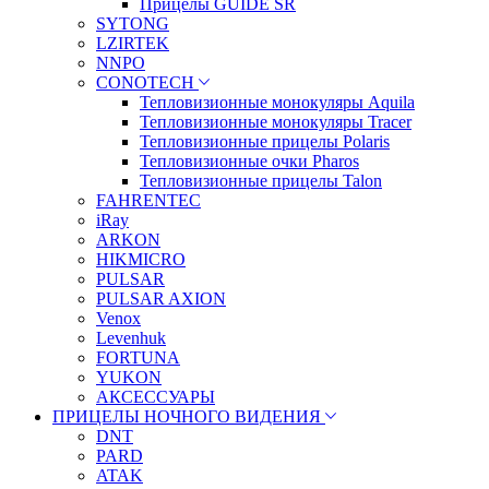
Прицелы GUIDE SR
SYTONG
LZIRTEK
NNPO
CONOTECH
Тепловизионные монокуляры Aquila
Тепловизионные монокуляры Tracer
Тепловизионные прицелы Polaris
Тепловизионные очки Pharos
Тепловизионные прицелы Talon
FAHRENTEC
iRay
ARKON
HIKMICRO
PULSAR
PULSAR AXION
Venox
Levenhuk
FORTUNA
YUKON
АКСЕССУАРЫ
ПРИЦЕЛЫ НОЧНОГО ВИДЕНИЯ
DNT
PARD
ATAK