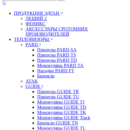
ПРОДУКЦИЯ ЭДГАН
ЛЕШИЙ 2
ФЕНИКС
АКСЕССУАРЫ СРОТОННИХ
ПРОИЗВОДИТЕЛЕЙ
ТЕПЛОВИЗОРЫ
PARD
Прицелы PARD SA
Прицелы PARD TS
Прицелы PARD TD
Монокуляры PARD TA
Насадки PARD FT
Бинокли
ATAK
GUIDE
Прицелы GUIDE TR
Прицелы GUIDE TU
Монокуляры GUIDE TJ
Монокуляры GUIDE TD
Монокуляры GUIDE TK
Монокуляры GUIDE Track
Бинокли GUIDE TN
Монокуляры GUIDE TL