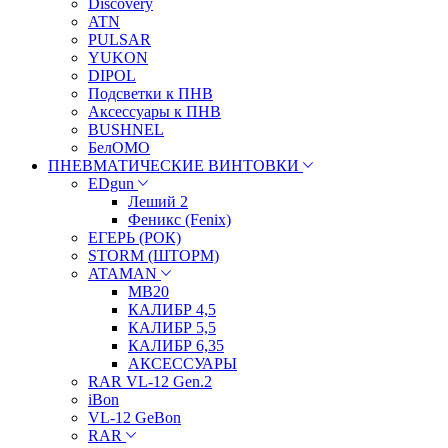
Discovery
ATN
PULSAR
YUKON
DIPOL
Подсветки к ПНВ
Аксессуары к ПНВ
BUSHNEL
БелОМО
ПНЕВМАТИЧЕСКИЕ ВИНТОВКИ
EDgun
Леший 2
Феникс (Fenix)
ЕГЕРЬ (РОК)
STORM (ШТОРМ)
ATAMAN
МВ20
КАЛИБР 4,5
КАЛИБР 5,5
КАЛИБР 6,35
АКСЕССУАРЫ
RAR VL-12 Gen.2
iBon
VL-12 GeBon
RAR