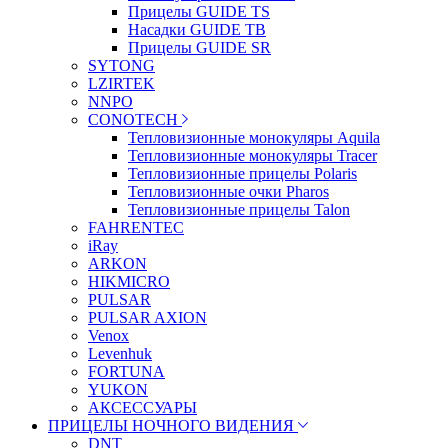
Прицелы GUIDE TS
Насадки GUIDE TB
Прицелы GUIDE SR
SYTONG
LZIRTEK
NNPO
CONOTECH
Тепловизионные монокуляры Aquila
Тепловизионные монокуляры Tracer
Тепловизионные прицелы Polaris
Тепловизионные очки Pharos
Тепловизионные прицелы Talon
FAHRENTEC
iRay
ARKON
HIKMICRO
PULSAR
PULSAR AXION
Venox
Levenhuk
FORTUNA
YUKON
АКСЕССУАРЫ
ПРИЦЕЛЫ НОЧНОГО ВИДЕНИЯ
DNT