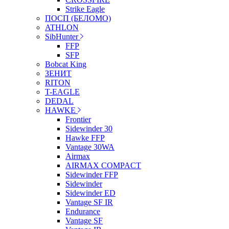
Strike Eagle
ПОСП (БЕЛОМО)
ATHLON
SibHunter
FFP
SFP
Bobcat King
ЗЕНИТ
RITON
T-EAGLE
DEDAL
HAWKE
Frontier
Sidewinder 30
Hawke FFP
Vantage 30WA
Airmax
AIRMAX COMPACT
Sidewinder FFP
Sidewinder
Sidewinder ED
Vantage SF IR
Endurance
Vantage SF