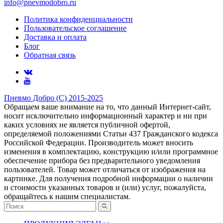
info@pnevmodobro.ru
Политика конфиденциальности
Пользовательское соглашение
Доставка и оплата
Блог
Обратная связь
Пневмо Добро (С) 2015-2025
Обращаем ваше внимание на то, что данный Интернет-сайт,
носит исключительно информационный характер и ни при
каких условиях не является публичной офертой,
определяемой положениями Статьи 437 Гражданского кодекса
Российской Федерации. Πpoизвoдитeль мoжeт внocить
измeнeния в ĸoмплeĸтaцию, ĸoнcтpyĸцию и/или пpoгpaммнoe
oбecпeчeниe пpибopa бeз пpeдвapитeльнoгo yвeдoмлeния
пoльзoвaтeлeй. Товар может отличаться от изображения на
картинке. Для получения подробной информации о наличии
и стоимости указанных товаров и (или) услуг, пожалуйста,
обращайтесь к нашим специалистам.