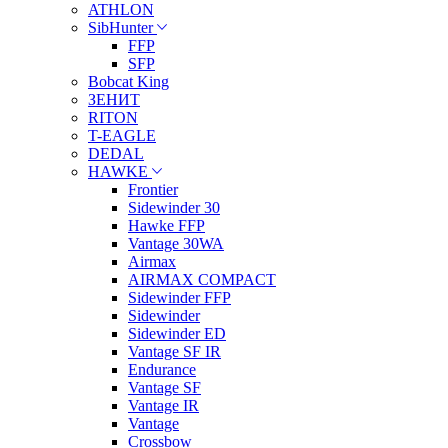
ATHLON
SibHunter
FFP
SFP
Bobcat King
ЗЕНИТ
RITON
T-EAGLE
DEDAL
HAWKE
Frontier
Sidewinder 30
Hawke FFP
Vantage 30WA
Airmax
AIRMAX COMPACT
Sidewinder FFP
Sidewinder
Sidewinder ED
Vantage SF IR
Endurance
Vantage SF
Vantage IR
Vantage
Crossbow