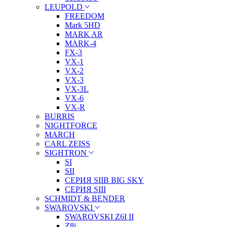
LEUPOLD
FREEDOM
Mark 5HD
MARK AR
MARK-4
FX-3
VX-1
VX-2
VX-3
VX-3L
VX-6
VX-R
BURRIS
NIGHTFORCE
MARCH
CARL ZEISS
SIGHTRON
SI
SII
СЕРИЯ SIIB BIG SKY
СЕРИЯ SIII
SCHMIDT & BENDER
SWAROVSKI
SWAROVSKI Z6I II
Z8i