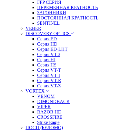
FFP СЕРИЯ
ПЕРЕМЕННАЯ КРАТНОСТЬ
ЗАГОННИКИ
ПОСТОЯННАЯ КРАТНОСТЬ
SENTINEL
VEBER
DISCOVERY OPTICS
Серия ED
Серия HD
Серия ED-LHT
Серия VT-3
Серия HI
Серия HS
Серия VT-T
Серия VT-1
Серия VT-R
Серия VT-Z
VORTEX
VENOM
DIMONDBACK
VIPER
RAZOR HD
CROSSFIRE
Strike Eagle
ПОСП (БЕЛОМО)