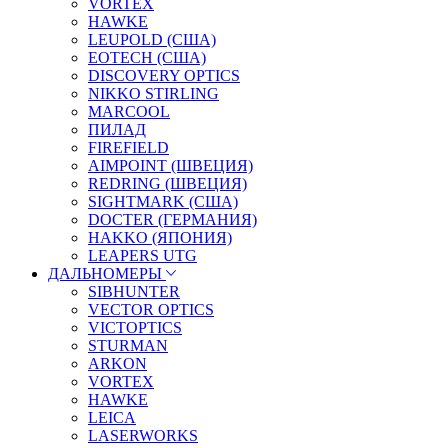
VORTEX
HAWKE
LEUPOLD (США)
EOTECH (США)
DISCOVERY OPTICS
NIKKO STIRLING
MARCOOL
ПИЛАД
FIREFIELD
AIMPOINT (ШВЕЦИЯ)
REDRING (ШВЕЦИЯ)
SIGHTMARK (США)
DOCTER (ГЕРМАНИЯ)
HAKKO (ЯПОНИЯ)
LEAPERS UTG
ДАЛЬНОМЕРЫ
SIBHUNTER
VECTOR OPTICS
VICTOPTICS
STURMAN
ARKON
VORTEX
HAWKE
LEICA
LASERWORKS