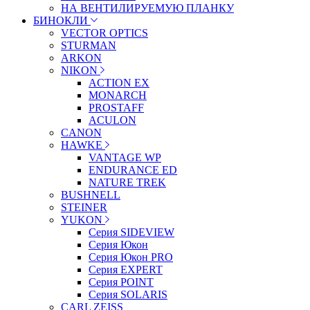
НА ВЕНТИЛИРУЕМУЮ ПЛАНКУ
БИНОКЛИ
VECTOR OPTICS
STURMAN
ARKON
NIKON
ACTION EX
MONARCH
PROSTAFF
ACULON
CANON
HAWKE
VANTAGE WP
ENDURANCE ED
NATURE TREK
BUSHNELL
STEINER
YUKON
Серия SIDEVIEW
Серия Юкон
Серия Юкон PRO
Серия EXPERT
Серия POINT
Серия SOLARIS
CARL ZEISS