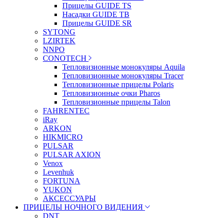
Прицелы GUIDE TS
Насадки GUIDE TB
Прицелы GUIDE SR
SYTONG
LZIRTEK
NNPO
CONOTECH
Тепловизионные монокуляры Aquila
Тепловизионные монокуляры Tracer
Тепловизионные прицелы Polaris
Тепловизионные очки Pharos
Тепловизионные прицелы Talon
FAHRENTEC
iRay
ARKON
HIKMICRO
PULSAR
PULSAR AXION
Venox
Levenhuk
FORTUNA
YUKON
АКСЕССУАРЫ
ПРИЦЕЛЫ НОЧНОГО ВИДЕНИЯ
DNT