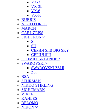
VX-3
VX-3L
VX-6
VX-R
BURRIS
NIGHTFORCE
MARCH
CARL ZEISS
SIGHTRON
SI
SII
СЕРИЯ SIIB BIG SKY
СЕРИЯ SIII
SCHMIDT & BENDER
SWAROVSKI
SWAROVSKI Z6I II
Z8i
BSA
STURMAN
NIKKO STIRLING
SIGHTMARK
VIXEN
KAHLES
BELOMO
NIKON