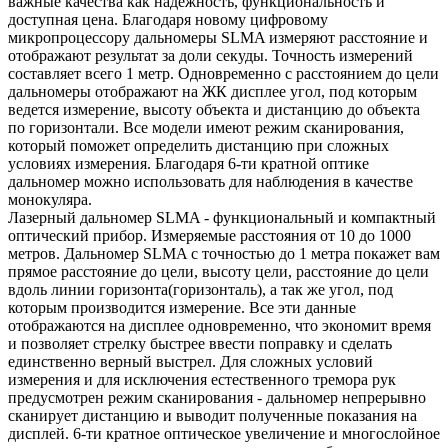
важные качества как надежность, функциональность и
доступная цена.
Благодаря новому цифровому
микропроцессору дальномеры SLMA измеряют расстояние и
отображают результат за доли секуды. Точность измерений
составляет всего 1 метр. Одновременно с расстоянием до цели
дальномеры отображают на ЖК дисплее угол, под которым
ведется измерение, высоту объекта и дистанцию до объекта
по горизонтали. Все модели имеют режим сканирования,
который поможет определить дистанцию при сложных
условиях измерения. Благодаря 6-ти кратной оптике
дальномер можно использовать для наблюдения в качестве
монокуляра.
Лазерный дальномер SLMA - функциональный и компактный
оптический прибор. Измеряемые расстояния от 10 до 1000
метров. Дальномер SLMA с точностью до 1 метра покажет вам
прямое расстояние до цели, высоту цели, расстояние до цели
вдоль линии горизонта(горизонталь), а так же угол, под
которым производится измерение. Все эти данные
отображаются на дисплее одновременно, что экономит время
и позволяет стрелку быстрее ввести поправку и сделать
единственно верный выстрел. Для сложных условий
измерения и для исключения естественного тремора рук
предусмотрен режим сканирования - дальномер непрерывно
сканирует дистанцию и выводит полученные показания на
дисплей. 6-ти кратное оптическое увеличение и многослойное