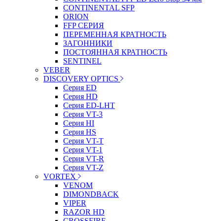
CONTINENTAL SFP
ORION
FFP СЕРИЯ
ПЕРЕМЕННАЯ КРАТНОСТЬ
ЗАГОННИКИ
ПОСТОЯННАЯ КРАТНОСТЬ
SENTINEL
VEBER
DISCOVERY OPTICS
Серия ED
Серия HD
Серия ED-LHT
Серия VT-3
Серия HI
Серия HS
Серия VT-T
Серия VT-1
Серия VT-R
Серия VT-Z
VORTEX
VENOM
DIMONDBACK
VIPER
RAZOR HD
CROSSFIRE