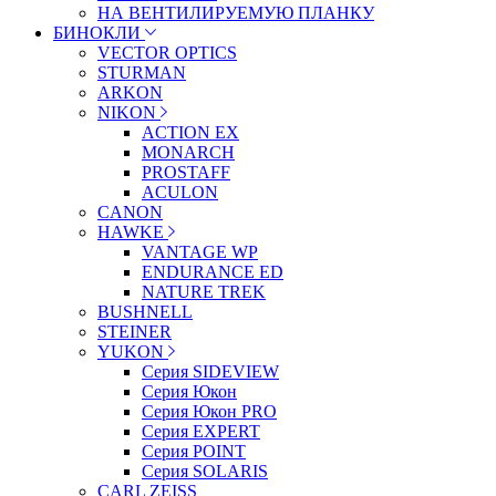
НА ВЕНТИЛИРУЕМУЮ ПЛАНКУ
БИНОКЛИ
VECTOR OPTICS
STURMAN
ARKON
NIKON
ACTION EX
MONARCH
PROSTAFF
ACULON
CANON
HAWKE
VANTAGE WP
ENDURANCE ED
NATURE TREK
BUSHNELL
STEINER
YUKON
Серия SIDEVIEW
Серия Юкон
Серия Юкон PRO
Серия EXPERT
Серия POINT
Серия SOLARIS
CARL ZEISS