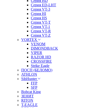
Серия HD
Серия ED-LHT
Серия VT-3
Серия HI
Серия HS
Серия VT-T
Серия VT-1
Серия VT-R
Серия VT-Z
VORTEX
VENOM
DIMONDBACK
VIPER
RAZOR HD
CROSSFIRE
Strike Eagle
ПОСП (БЕЛОМО)
ATHLON
SibHunter
FFP
SFP
Bobcat King
ЗЕНИТ
RITON
T-EAGLE