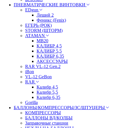
ПНЕВМАТИЧЕСКИЕ ВИНТОВКИ
EDgun
Леший 2
Феникс (Fenix)
ЕГЕРЬ (РОК)
STORM (ШТОРМ)
ATAMAN
МВ20
КАЛИБР 4,5
КАЛИБР 5,5
КАЛИБР 6,35
АКСЕССУАРЫ
RAR VL-12 Gen.2
iBon
VL-12 GeBon
RAR
Калибр 4,5
Калибр 5,5
Калибр 6,35
Gorilla
БАЛЛОНЫ/КОМПРЕССОРЫ/ЗС/ШТУЦЕРЫ
КОМПРЕССОРЫ
БАЛЛОНЫ ВД/КОЛБЫ
Заправочные станции