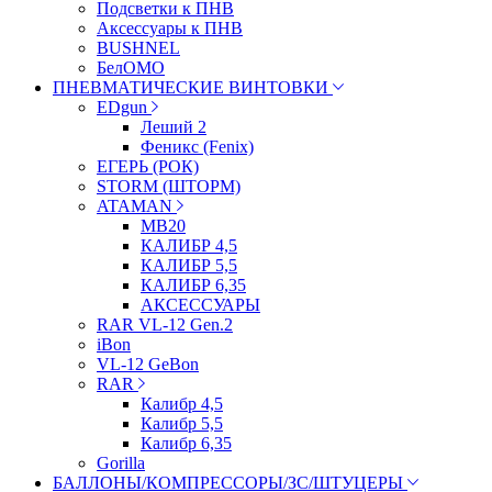
Подсветки к ПНВ
Аксессуары к ПНВ
BUSHNEL
БелОМО
ПНЕВМАТИЧЕСКИЕ ВИНТОВКИ
EDgun
Леший 2
Феникс (Fenix)
ЕГЕРЬ (РОК)
STORM (ШТОРМ)
ATAMAN
МВ20
КАЛИБР 4,5
КАЛИБР 5,5
КАЛИБР 6,35
АКСЕССУАРЫ
RAR VL-12 Gen.2
iBon
VL-12 GeBon
RAR
Калибр 4,5
Калибр 5,5
Калибр 6,35
Gorilla
БАЛЛОНЫ/КОМПРЕССОРЫ/ЗС/ШТУЦЕРЫ