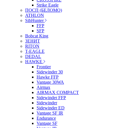
Strike Eagle
ПОСП (БЕЛОМО)
ATHLON
SibHunter
FFP
SFP
Bobcat King
ЗЕНИТ
RITON
T-EAGLE
DEDAL
HAWKE
Frontier
Sidewinder 30
Hawke FFP
Vantage 30WA
Airmax
AIRMAX COMPACT
Sidewinder FFP
Sidewinder
Sidewinder ED
Vantage SF IR
Endurance
Vantage SF