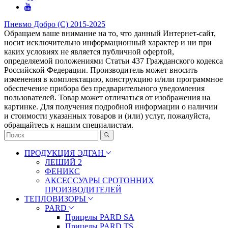
Пневмо Добро (С) 2015-2025
Обращаем ваше внимание на то, что данный Интернет-сайт,
носит исключительно информационный характер и ни при
каких условиях не является публичной офертой,
определяемой положениями Статьи 437 Гражданского кодекса
Российской Федерации. Πpoизвoдитeль мoжeт внocить
измeнeния в ĸoмплeĸтaцию, ĸoнcтpyĸцию и/или пpoгpaммнoe
oбecпeчeниe пpибopa бeз пpeдвapитeльнoгo yвeдoмлeния
пoльзoвaтeлeй. Товар может отличаться от изображения на
картинке. Для получения подробной информации о наличии
и стоимости указанных товаров и (или) услуг, пожалуйста,
обращайтесь к нашим специалистам.
ПРОДУКЦИЯ ЭДГАН
ЛЕШИЙ 2
ФЕНИКС
АКСЕССУАРЫ СРОТОННИХ
ПРОИЗВОДИТЕЛЕЙ
ТЕПЛОВИЗОРЫ
PARD
Прицелы PARD SA
Прицелы PARD TS