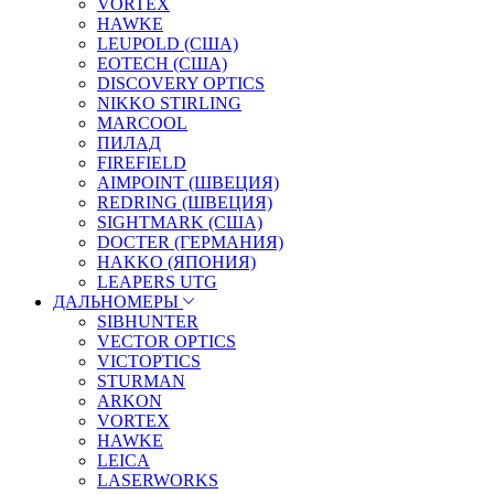
VORTEX
HAWKE
LEUPOLD (США)
EOTECH (США)
DISCOVERY OPTICS
NIKKO STIRLING
MARCOOL
ПИЛАД
FIREFIELD
AIMPOINT (ШВЕЦИЯ)
REDRING (ШВЕЦИЯ)
SIGHTMARK (США)
DOCTER (ГЕРМАНИЯ)
HAKKO (ЯПОНИЯ)
LEAPERS UTG
ДАЛЬНОМЕРЫ
SIBHUNTER
VECTOR OPTICS
VICTOPTICS
STURMAN
ARKON
VORTEX
HAWKE
LEICA
LASERWORKS