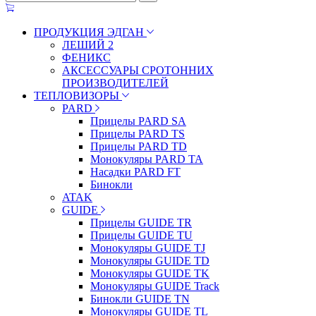
ПРОДУКЦИЯ ЭДГАН
ЛЕШИЙ 2
ФЕНИКС
АКСЕССУАРЫ СРОТОННИХ
ПРОИЗВОДИТЕЛЕЙ
ТЕПЛОВИЗОРЫ
PARD
Прицелы PARD SA
Прицелы PARD TS
Прицелы PARD TD
Монокуляры PARD TA
Насадки PARD FT
Бинокли
ATAK
GUIDE
Прицелы GUIDE TR
Прицелы GUIDE TU
Монокуляры GUIDE TJ
Монокуляры GUIDE TD
Монокуляры GUIDE TK
Монокуляры GUIDE Track
Бинокли GUIDE TN
Монокуляры GUIDE TL