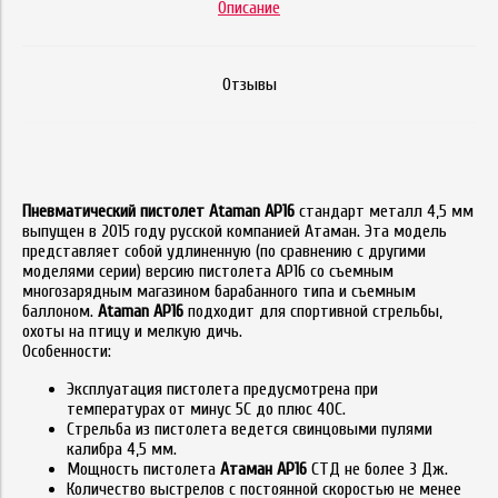
Описание
Отзывы
Пневматический пистолет Ataman АР16
стандарт металл 4,5 мм
выпущен в 2015 году русской компанией Атаман. Эта модель
представляет собой удлиненную (по сравнению с другими
моделями серии) версию пистолета АР16 со съемным
многозарядным магазином барабанного типа и съемным
баллоном.
Ataman АР16
подходит для спортивной стрельбы,
охоты на птицу и мелкую дичь.
Особенности:
Эксплуатация пистолета предусмотрена при
температурах от минус 5С до плюс 40С.
Стрельба из пистолета ведется свинцовыми пулями
калибра 4,5 мм.
Мощность пистолета
Атаман АР16
СТД не более 3 Дж.
Количество выстрелов с постоянной скоростью не менее