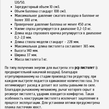
120/50.
Заредукторный объем 10 см3.
Объем баллона стандарт 108 см3.
Максимальное давление сжатого воздуха в баллоне не
более 300 атм.
Проверочное давление баллона не менее 450 атм.
Усилие спуска регулируется в диапазоне 0,2-1,0 кг.
Длина хода спускового крючка регулируется в диапазоне
0,2-2,0 мм.
Длина ствола модели стандарт - 228 мм.
Максимальная длина пистолета составляет 365 мм.
Высота 140 мм.
Ширина 37 мм.
Масса пистолета 1 кг.
По типу получения энергии для выстрела это
pcp пистолет
(с
предварительной накачкой воздуха). Благодаря
отрегулированному на стадии производства редуктору, при
каждом выстреле подается одинаковое количество газа. Это
оптимизирует расход и делает все залпы равными по силе.
Благодаря рычажному механизму, рычаг которого скрыт в
ресивере пистолета, ударник взводится комфортно. Такая
особенность конструкции пистолета исключает зацепление в
процессе эксплуатации. Для установки оптики предусмотрена
планка ласточкин хвост.