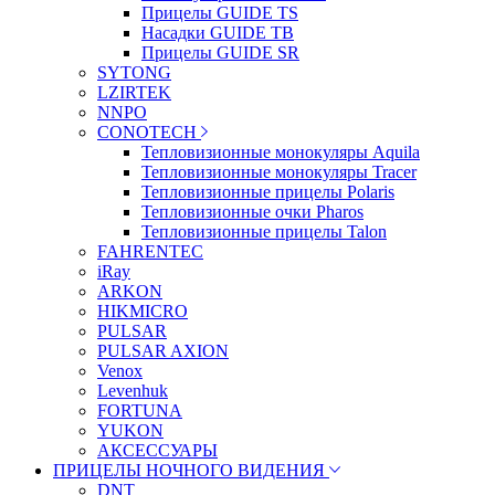
Прицелы GUIDE TS
Насадки GUIDE TB
Прицелы GUIDE SR
SYTONG
LZIRTEK
NNPO
CONOTECH
Тепловизионные монокуляры Aquila
Тепловизионные монокуляры Tracer
Тепловизионные прицелы Polaris
Тепловизионные очки Pharos
Тепловизионные прицелы Talon
FAHRENTEC
iRay
ARKON
HIKMICRO
PULSAR
PULSAR AXION
Venox
Levenhuk
FORTUNA
YUKON
АКСЕССУАРЫ
ПРИЦЕЛЫ НОЧНОГО ВИДЕНИЯ
DNT