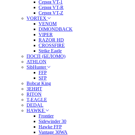
Серия VT-1
Серия VT-R
Серия VT-Z
VORTEX
VENOM
DIMONDBACK
VIPER
RAZOR HD
CROSSFIRE
Strike Eagle
ПОСП (БЕЛОМО)
ATHLON
SibHunter
FFP
SFP
Bobcat King
ЗЕНИТ
RITON
T-EAGLE
DEDAL
HAWKE
Frontier
Sidewinder 30
Hawke FFP
Vantage 30WA