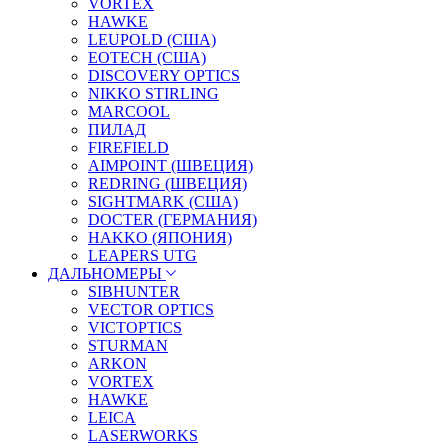
VORTEX
HAWKE
LEUPOLD (США)
EOTECH (США)
DISCOVERY OPTICS
NIKKO STIRLING
MARCOOL
ПИЛАД
FIREFIELD
AIMPOINT (ШВЕЦИЯ)
REDRING (ШВЕЦИЯ)
SIGHTMARK (США)
DOCTER (ГЕРМАНИЯ)
HAKKO (ЯПОНИЯ)
LEAPERS UTG
ДАЛЬНОМЕРЫ
SIBHUNTER
VECTOR OPTICS
VICTOPTICS
STURMAN
ARKON
VORTEX
HAWKE
LEICA
LASERWORKS