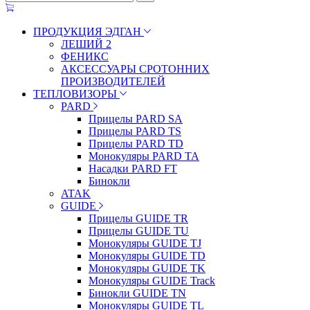
ПРОДУКЦИЯ ЭДГАН
ЛЕШИЙ 2
ФЕНИКС
АКСЕССУАРЫ СРОТОННИХ
ПРОИЗВОДИТЕЛЕЙ
ТЕПЛОВИЗОРЫ
PARD
Прицелы PARD SA
Прицелы PARD TS
Прицелы PARD TD
Монокуляры PARD TA
Насадки PARD FT
Бинокли
ATAK
GUIDE
Прицелы GUIDE TR
Прицелы GUIDE TU
Монокуляры GUIDE TJ
Монокуляры GUIDE TD
Монокуляры GUIDE TK
Монокуляры GUIDE Track
Бинокли GUIDE TN
Монокуляры GUIDE TL