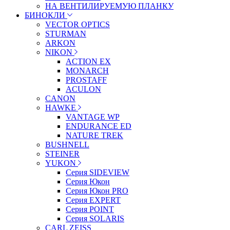
НА ВЕНТИЛИРУЕМУЮ ПЛАНКУ
БИНОКЛИ
VECTOR OPTICS
STURMAN
ARKON
NIKON
ACTION EX
MONARCH
PROSTAFF
ACULON
CANON
HAWKE
VANTAGE WP
ENDURANCE ED
NATURE TREK
BUSHNELL
STEINER
YUKON
Серия SIDEVIEW
Серия Юкон
Серия Юкон PRO
Серия EXPERT
Серия POINT
Серия SOLARIS
CARL ZEISS