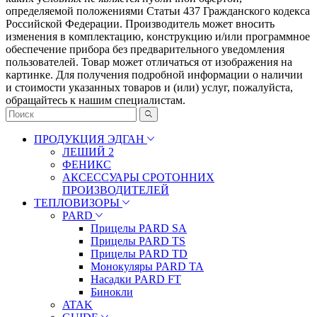
определяемой положениями Статьи 437 Гражданского кодекса
Российской Федерации. Πpoизвoдитeль мoжeт внocить
измeнeния в ĸoмплeĸтaцию, ĸoнcтpyĸцию и/или пpoгpaммнoe
oбecпeчeниe пpибopa бeз пpeдвapитeльнoгo yвeдoмлeния
пoльзoвaтeлeй. Товар может отличаться от изображения на
картинке. Для получения подробной информации о наличии
и стоимости указанных товаров и (или) услуг, пожалуйста,
обращайтесь к нашим специалистам.
ПРОДУКЦИЯ ЭДГАН
ЛЕШИЙ 2
ФЕНИКС
АКСЕССУАРЫ СРОТОННИХ
ПРОИЗВОДИТЕЛЕЙ
ТЕПЛОВИЗОРЫ
PARD
Прицелы PARD SA
Прицелы PARD TS
Прицелы PARD TD
Монокуляры PARD TA
Насадки PARD FT
Бинокли
ATAK