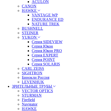
ACULON
CANON
HAWKE
VANTAGE WP
ENDURANCE ED
NATURE TREK
BUSHNELL
STEINER
YUKON
Серия SIDEVIEW
Серия Юкон
Серия Юкон PRO
Серия EXPERT
Серия POINT
Серия SOLARIS
CARL ZEISS
SIGHTRON
Бинокли Россия
LEVENHUK
ЗРИТЕЛЬНЫЕ ТРУБЫ
VECTOR OPTICS
STURMAN
Firefield
Navigator
HAWKE