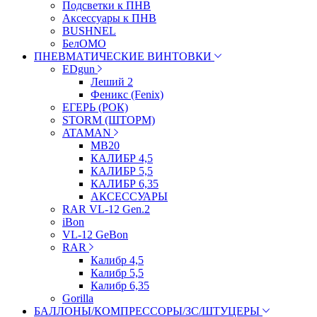
Подсветки к ПНВ
Аксессуары к ПНВ
BUSHNEL
БелОМО
ПНЕВМАТИЧЕСКИЕ ВИНТОВКИ
EDgun
Леший 2
Феникс (Fenix)
ЕГЕРЬ (РОК)
STORM (ШТОРМ)
ATAMAN
МВ20
КАЛИБР 4,5
КАЛИБР 5,5
КАЛИБР 6,35
АКСЕССУАРЫ
RAR VL-12 Gen.2
iBon
VL-12 GeBon
RAR
Калибр 4,5
Калибр 5,5
Калибр 6,35
Gorilla
БАЛЛОНЫ/КОМПРЕССОРЫ/ЗС/ШТУЦЕРЫ