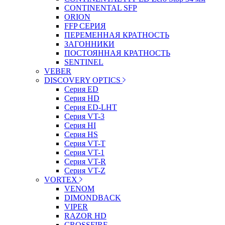
CONTINENTAL SFP
ORION
FFP СЕРИЯ
ПЕРЕМЕННАЯ КРАТНОСТЬ
ЗАГОННИКИ
ПОСТОЯННАЯ КРАТНОСТЬ
SENTINEL
VEBER
DISCOVERY OPTICS
Серия ED
Серия HD
Серия ED-LHT
Серия VT-3
Серия HI
Серия HS
Серия VT-T
Серия VT-1
Серия VT-R
Серия VT-Z
VORTEX
VENOM
DIMONDBACK
VIPER
RAZOR HD
CROSSFIRE