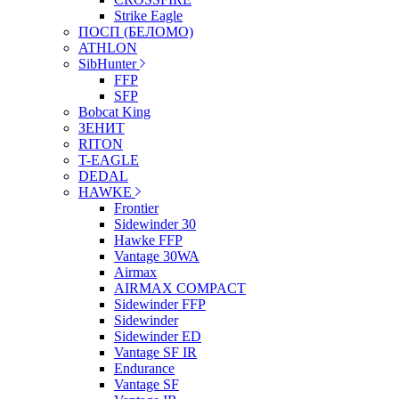
Strike Eagle
ПОСП (БЕЛОМО)
ATHLON
SibHunter
FFP
SFP
Bobcat King
ЗЕНИТ
RITON
T-EAGLE
DEDAL
HAWKE
Frontier
Sidewinder 30
Hawke FFP
Vantage 30WA
Airmax
AIRMAX COMPACT
Sidewinder FFP
Sidewinder
Sidewinder ED
Vantage SF IR
Endurance
Vantage SF