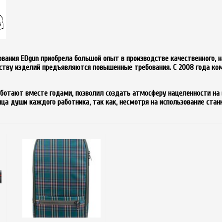
вования EDgun приобрела большой опыт в производстве качественного, 
дству изделий предъявляются повышенные требования. С 2008 года ком
аботают вместе годами, позволил создать атмосферу нацеленности на
ица души каждого работника, так как, несмотря на использование стан