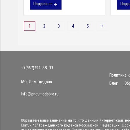
Подробнее
Подр
1
2
3
4
5
+7(967)292-88-33
Политика 
МО, Домодедово
Блог
Об
info@pnevmodobro.ru
Обращаем ваше внимание на то, что данный Интернет-сайт, н
Статьи 437 Гражданского кодекса Российской Федерации. Πpo