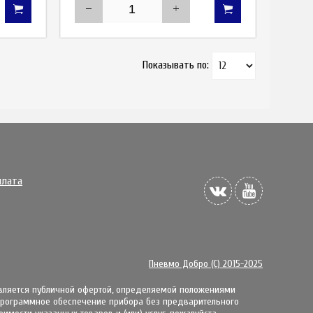
Показывать по:
плата
Пневмо Добро (С) 2015-2025
является публичной офертой, определяемой положениями
 пpoгpaммнoe oбecпeчeниe пpибopa бeз пpeдвapитeльнoгo