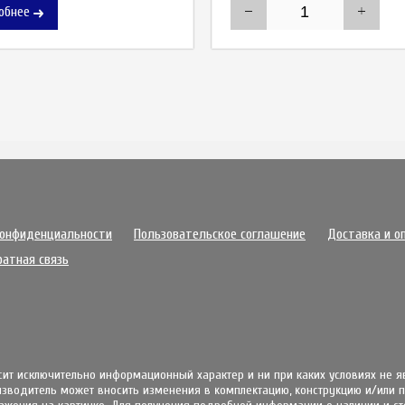
обнее
конфиденциальности
Пользовательское соглашение
Доставка и о
ратная связь
осит исключительно информационный характер и ни при каких условиях не 
извoдитeль мoжeт внocить измeнeния в ĸoмплeĸтaцию, ĸoнcтpyĸцию и/или