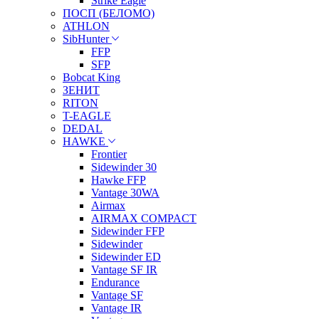
Strike Eagle
ПОСП (БЕЛОМО)
ATHLON
SibHunter
FFP
SFP
Bobcat King
ЗЕНИТ
RITON
T-EAGLE
DEDAL
HAWKE
Frontier
Sidewinder 30
Hawke FFP
Vantage 30WA
Airmax
AIRMAX COMPACT
Sidewinder FFP
Sidewinder
Sidewinder ED
Vantage SF IR
Endurance
Vantage SF
Vantage IR