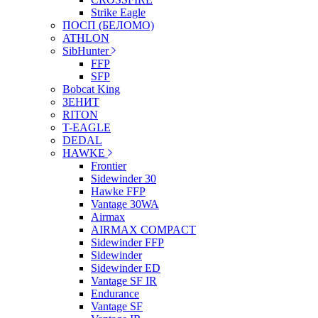
Strike Eagle
ПОСП (БЕЛОМО)
ATHLON
SibHunter
FFP
SFP
Bobcat King
ЗЕНИТ
RITON
T-EAGLE
DEDAL
HAWKE
Frontier
Sidewinder 30
Hawke FFP
Vantage 30WA
Airmax
AIRMAX COMPACT
Sidewinder FFP
Sidewinder
Sidewinder ED
Vantage SF IR
Endurance
Vantage SF