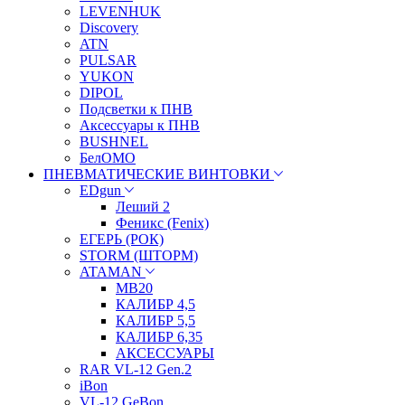
LEVENHUK
Discovery
ATN
PULSAR
YUKON
DIPOL
Подсветки к ПНВ
Аксессуары к ПНВ
BUSHNEL
БелОМО
ПНЕВМАТИЧЕСКИЕ ВИНТОВКИ
EDgun
Леший 2
Феникс (Fenix)
ЕГЕРЬ (РОК)
STORM (ШТОРМ)
ATAMAN
МВ20
КАЛИБР 4,5
КАЛИБР 5,5
КАЛИБР 6,35
АКСЕССУАРЫ
RAR VL-12 Gen.2
iBon
VL-12 GeBon