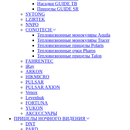
Насадки GUIDE TB
Прицелы GUIDE SR
SYTONG
LZIRTEK
NNPO
CONOTECH
Тепловизионные монокуляры Aquila
Тепловизионные монокуляры Tracer
Тепловизионные прицелы Polaris
Тепловизионные очки Pharos
Тепловизионные прицелы Talon
FAHRENTEC
iRay
ARKON
HIKMICRO
PULSAR
PULSAR AXION
Venox
Levenhuk
FORTUNA
YUKON
АКСЕССУАРЫ
ПРИЦЕЛЫ НОЧНОГО ВИДЕНИЯ
DNT
PARD