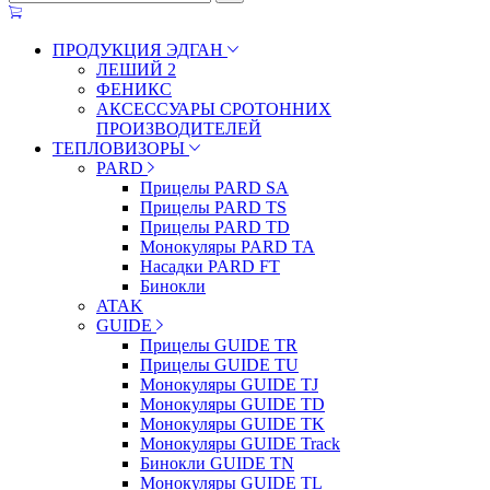
ПРОДУКЦИЯ ЭДГАН
ЛЕШИЙ 2
ФЕНИКС
АКСЕССУАРЫ СРОТОННИХ
ПРОИЗВОДИТЕЛЕЙ
ТЕПЛОВИЗОРЫ
PARD
Прицелы PARD SA
Прицелы PARD TS
Прицелы PARD TD
Монокуляры PARD TA
Насадки PARD FT
Бинокли
ATAK
GUIDE
Прицелы GUIDE TR
Прицелы GUIDE TU
Монокуляры GUIDE TJ
Монокуляры GUIDE TD
Монокуляры GUIDE TK
Монокуляры GUIDE Track
Бинокли GUIDE TN
Монокуляры GUIDE TL