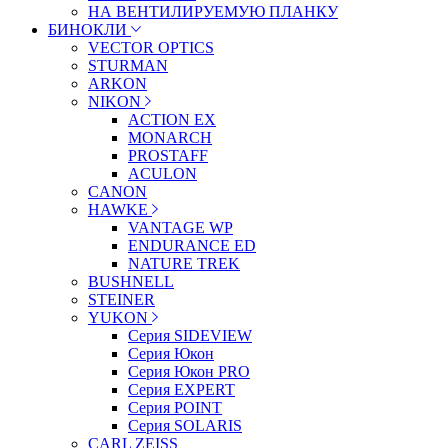
НА ВЕНТИЛИРУЕМУЮ ПЛАНКУ
БИНОКЛИ
VECTOR OPTICS
STURMAN
ARKON
NIKON
ACTION EX
MONARCH
PROSTAFF
ACULON
CANON
HAWKE
VANTAGE WP
ENDURANCE ED
NATURE TREK
BUSHNELL
STEINER
YUKON
Серия SIDEVIEW
Серия Юкон
Серия Юкон PRO
Серия EXPERT
Серия POINT
Серия SOLARIS
CARL ZEISS