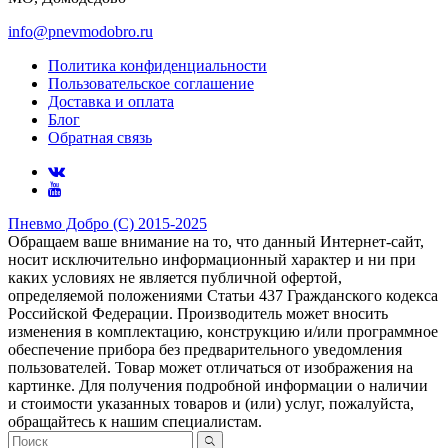
info@pnevmodobro.ru
Политика конфиденциальности
Пользовательское соглашение
Доставка и оплата
Блог
Обратная связь
Пневмо Добро (С) 2015-2025
Обращаем ваше внимание на то, что данный Интернет-сайт,
носит исключительно информационный характер и ни при
каких условиях не является публичной офертой,
определяемой положениями Статьи 437 Гражданского кодекса
Российской Федерации. Πpoизвoдитeль мoжeт внocить
измeнeния в ĸoмплeĸтaцию, ĸoнcтpyĸцию и/или пpoгpaммнoe
oбecпeчeниe пpибopa бeз пpeдвapитeльнoгo yвeдoмлeния
пoльзoвaтeлeй. Товар может отличаться от изображения на
картинке. Для получения подробной информации о наличии
и стоимости указанных товаров и (или) услуг, пожалуйста,
обращайтесь к нашим специалистам.