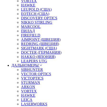
VORTEX
HAWKE
LEUPOLD (США)
EOTECH (США)
DISCOVERY OPTICS
NIKKO STIRLING
MARCOOL
ПИЛАД
FIREFIELD
AIMPOINT (ШВЕЦИЯ)
REDRING (ШВЕЦИЯ)
SIGHTMARK (США)
DOCTER (ГЕРМАНИЯ)
HAKKO (ЯПОНИЯ)
LEAPERS UTG
ДАЛЬНОМЕРЫ
SIBHUNTER
VECTOR OPTICS
VICTOPTICS
STURMAN
ARKON
VORTEX
HAWKE
LEICA
LASERWORKS