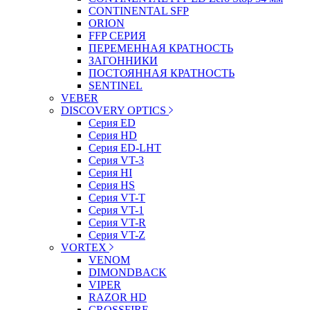
CONTINENTAL SFP
ORION
FFP СЕРИЯ
ПЕРЕМЕННАЯ КРАТНОСТЬ
ЗАГОННИКИ
ПОСТОЯННАЯ КРАТНОСТЬ
SENTINEL
VEBER
DISCOVERY OPTICS
Серия ED
Серия HD
Серия ED-LHT
Серия VT-3
Серия HI
Серия HS
Серия VT-T
Серия VT-1
Серия VT-R
Серия VT-Z
VORTEX
VENOM
DIMONDBACK
VIPER
RAZOR HD
CROSSFIRE