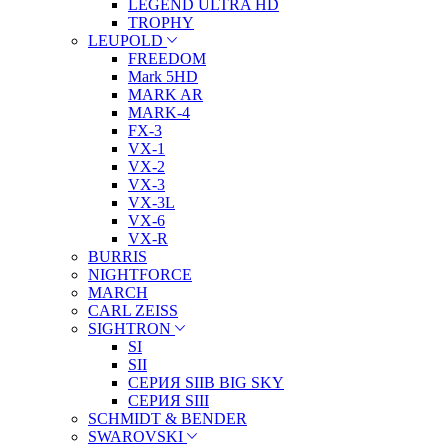
LEGEND ULTRA HD
TROPHY
LEUPOLD
FREEDOM
Mark 5HD
MARK AR
MARK-4
FX-3
VX-1
VX-2
VX-3
VX-3L
VX-6
VX-R
BURRIS
NIGHTFORCE
MARCH
CARL ZEISS
SIGHTRON
SI
SII
СЕРИЯ SIIB BIG SKY
СЕРИЯ SIII
SCHMIDT & BENDER
SWAROVSKI