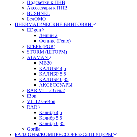
Подсветки к ПНВ
Аксессуары к ПНВ
BUSHNEL
БелОМО
ПНЕВМАТИЧЕСКИЕ ВИНТОВКИ
EDgun
Леший 2
Феникс (Fenix)
ЕГЕРЬ (РОК)
STORM (ШТОРМ)
ATAMAN
МВ20
КАЛИБР 4,5
КАЛИБР 5,5
КАЛИБР 6,35
АКСЕССУАРЫ
RAR VL-12 Gen.2
iBon
VL-12 GeBon
RAR
Калибр 4,5
Калибр 5,5
Калибр 6,35
Gorilla
БАЛЛОНЫ/КОМПРЕССОРЫ/ЗС/ШТУЦЕРЫ