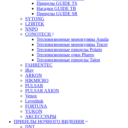
Прицелы GUIDE TS
Насадки GUIDE TB
Прицелы GUIDE SR
SYTONG
LZIRTEK
NNPO
CONOTECH
Тепловизионные монокуляры Aquila
Тепловизионные монокуляры Tracer
Тепловизионные прицелы Polaris
Тепловизионные очки Pharos
Тепловизионные прицелы Talon
FAHRENTEC
iRay
ARKON
HIKMICRO
PULSAR
PULSAR AXION
Venox
Levenhuk
FORTUNA
YUKON
АКСЕССУАРЫ
ПРИЦЕЛЫ НОЧНОГО ВИДЕНИЯ
DNT