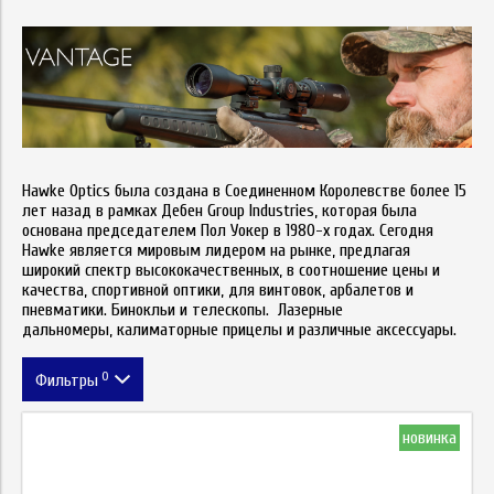
Hawke Optics
была создана в Соединенном Королевстве более 15
лет назад в рамках Дебен Group Industries, которая была
основана председателем Пол Уокер в 1980-х годах. Сегодня
Hawke
является мировым лидером на рынке, предлагая
широкий спектр высококачественных, в соотношение цены и
качества, спортивной оптики,
для
винтов
ок
, арбалетов и
пневм
атики.
Б
инокльи и
т
елескопы.
Л
азерные
дальномеры,
калиматорные прицелы и различные аксессуары.
0
Фильтры
Метка
новинка
Цена