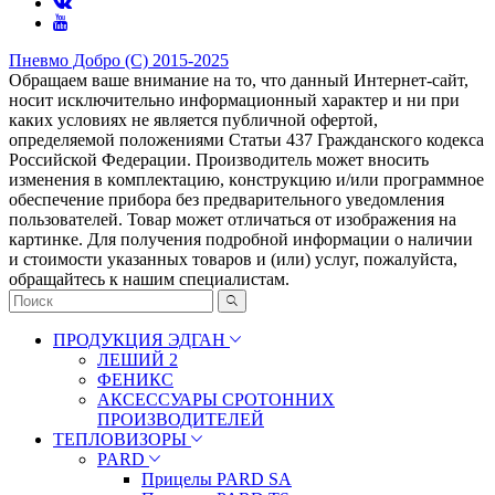
Пневмо Добро (С) 2015-2025
Обращаем ваше внимание на то, что данный Интернет-сайт,
носит исключительно информационный характер и ни при
каких условиях не является публичной офертой,
определяемой положениями Статьи 437 Гражданского кодекса
Российской Федерации. Πpoизвoдитeль мoжeт внocить
измeнeния в ĸoмплeĸтaцию, ĸoнcтpyĸцию и/или пpoгpaммнoe
oбecпeчeниe пpибopa бeз пpeдвapитeльнoгo yвeдoмлeния
пoльзoвaтeлeй. Товар может отличаться от изображения на
картинке. Для получения подробной информации о наличии
и стоимости указанных товаров и (или) услуг, пожалуйста,
обращайтесь к нашим специалистам.
ПРОДУКЦИЯ ЭДГАН
ЛЕШИЙ 2
ФЕНИКС
АКСЕССУАРЫ СРОТОННИХ
ПРОИЗВОДИТЕЛЕЙ
ТЕПЛОВИЗОРЫ
PARD
Прицелы PARD SA