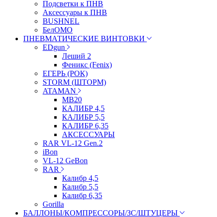
Подсветки к ПНВ
Аксессуары к ПНВ
BUSHNEL
БелОМО
ПНЕВМАТИЧЕСКИЕ ВИНТОВКИ
EDgun
Леший 2
Феникс (Fenix)
ЕГЕРЬ (РОК)
STORM (ШТОРМ)
ATAMAN
МВ20
КАЛИБР 4,5
КАЛИБР 5,5
КАЛИБР 6,35
АКСЕССУАРЫ
RAR VL-12 Gen.2
iBon
VL-12 GeBon
RAR
Калибр 4,5
Калибр 5,5
Калибр 6,35
Gorilla
БАЛЛОНЫ/КОМПРЕССОРЫ/ЗС/ШТУЦЕРЫ