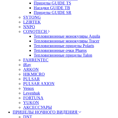
Прицелы GUIDE TS
Насадки GUIDE TB
Прицелы GUIDE SR
SYTONG
LZIRTEK
NNPO
CONOTECH
Тепловизионные монокуляры Aquila
Тепловизионные монокуляры Tracer
Тепловизионные прицелы Polaris
Тепловизионные очки Pharos
Тепловизионные прицелы Talon
FAHRENTEC
iRay
ARKON
HIKMICRO
PULSAR
PULSAR AXION
Venox
Levenhuk
FORTUNA
YUKON
АКСЕССУАРЫ
ПРИЦЕЛЫ НОЧНОГО ВИДЕНИЯ
DNT