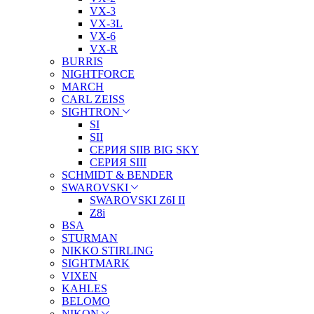
VX-3
VX-3L
VX-6
VX-R
BURRIS
NIGHTFORCE
MARCH
CARL ZEISS
SIGHTRON
SI
SII
СЕРИЯ SIIB BIG SKY
СЕРИЯ SIII
SCHMIDT & BENDER
SWAROVSKI
SWAROVSKI Z6I II
Z8i
BSA
STURMAN
NIKKO STIRLING
SIGHTMARK
VIXEN
KAHLES
BELOMO
NIKON