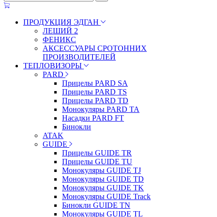
ПРОДУКЦИЯ ЭДГАН
ЛЕШИЙ 2
ФЕНИКС
АКСЕССУАРЫ СРОТОННИХ
ПРОИЗВОДИТЕЛЕЙ
ТЕПЛОВИЗОРЫ
PARD
Прицелы PARD SA
Прицелы PARD TS
Прицелы PARD TD
Монокуляры PARD TA
Насадки PARD FT
Бинокли
ATAK
GUIDE
Прицелы GUIDE TR
Прицелы GUIDE TU
Монокуляры GUIDE TJ
Монокуляры GUIDE TD
Монокуляры GUIDE TK
Монокуляры GUIDE Track
Бинокли GUIDE TN
Монокуляры GUIDE TL