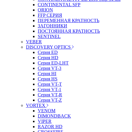
CONTINENTAL SFP
ORION
FFP СЕРИЯ
ПЕРЕМЕННАЯ КРАТНОСТЬ
ЗАГОННИКИ
ПОСТОЯННАЯ КРАТНОСТЬ
SENTINEL
VEBER
DISCOVERY OPTICS
Серия ED
Серия HD
Серия ED-LHT
Серия VT-3
Серия HI
Серия HS
Серия VT-T
Серия VT-1
Серия VT-R
Серия VT-Z
VORTEX
VENOM
DIMONDBACK
VIPER
RAZOR HD
CROSSFIRE