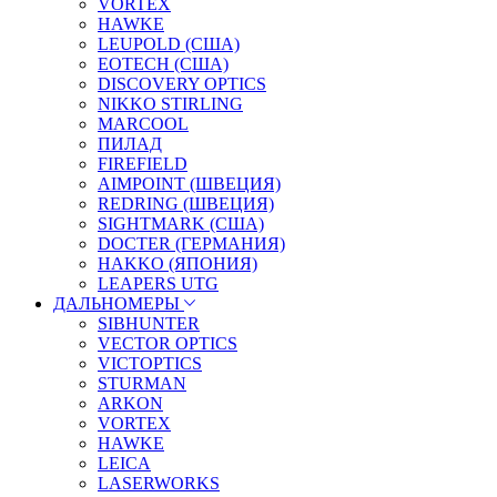
VORTEX
HAWKE
LEUPOLD (США)
EOTECH (США)
DISCOVERY OPTICS
NIKKO STIRLING
MARCOOL
ПИЛАД
FIREFIELD
AIMPOINT (ШВЕЦИЯ)
REDRING (ШВЕЦИЯ)
SIGHTMARK (США)
DOCTER (ГЕРМАНИЯ)
HAKKO (ЯПОНИЯ)
LEAPERS UTG
ДАЛЬНОМЕРЫ
SIBHUNTER
VECTOR OPTICS
VICTOPTICS
STURMAN
ARKON
VORTEX
HAWKE
LEICA
LASERWORKS