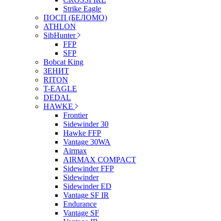
Strike Eagle
ПОСП (БЕЛОМО)
ATHLON
SibHunter
FFP
SFP
Bobcat King
ЗЕНИТ
RITON
T-EAGLE
DEDAL
HAWKE
Frontier
Sidewinder 30
Hawke FFP
Vantage 30WA
Airmax
AIRMAX COMPACT
Sidewinder FFP
Sidewinder
Sidewinder ED
Vantage SF IR
Endurance
Vantage SF