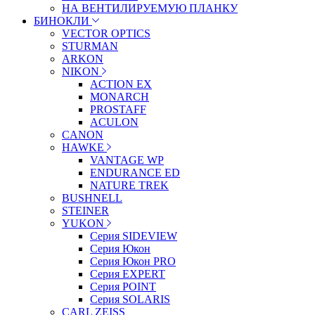
НА ВЕНТИЛИРУЕМУЮ ПЛАНКУ
БИНОКЛИ
VECTOR OPTICS
STURMAN
ARKON
NIKON
ACTION EX
MONARCH
PROSTAFF
ACULON
CANON
HAWKE
VANTAGE WP
ENDURANCE ED
NATURE TREK
BUSHNELL
STEINER
YUKON
Серия SIDEVIEW
Серия Юкон
Серия Юкон PRO
Серия EXPERT
Серия POINT
Серия SOLARIS
CARL ZEISS