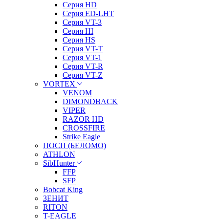
Серия HD
Серия ED-LHT
Серия VT-3
Серия HI
Серия HS
Серия VT-T
Серия VT-1
Серия VT-R
Серия VT-Z
VORTEX
VENOM
DIMONDBACK
VIPER
RAZOR HD
CROSSFIRE
Strike Eagle
ПОСП (БЕЛОМО)
ATHLON
SibHunter
FFP
SFP
Bobcat King
ЗЕНИТ
RITON
T-EAGLE