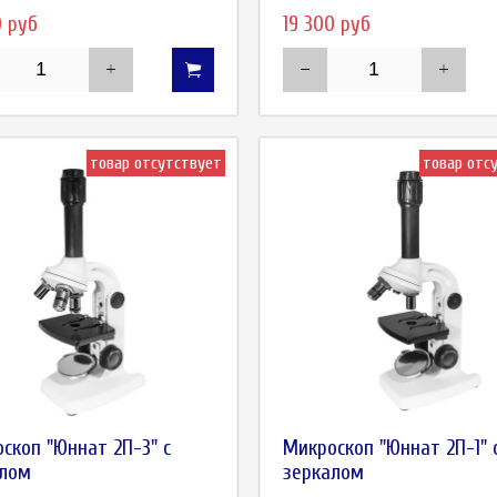
0 руб
19 300 руб
товар отсутствует
товар отс
скоп "Юннат 2П-3" с
Микроскоп "Юннат 2П-1" 
алом
зеркалом