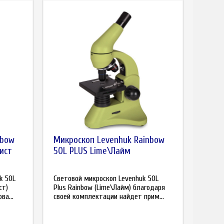
nbow
Микроскоп Levenhuk Rainbow
ист
50L PLUS Lime\Лайм
k 50L
Световой микроскоп Levenhuk 50L
ст)
Plus Rainbow (Lime\Лайм) благодаря
ва...
своей комплектации найдет прим...