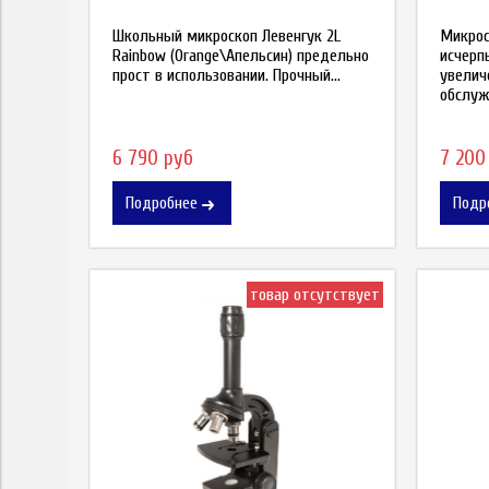
Школьный микроскоп Левенгук 2L
Микрос
Rainbow (Orange\Апельсин) предельно
исчер
прост в использовании. Прочный...
увелич
обслужи
6 790 руб
7 200
Подробнее
Подр
товар отсутствует