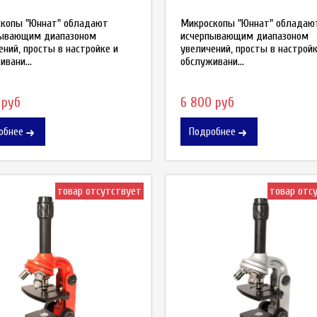
копы "Юннат" обладают
Микроскопы "Юннат" обладаю
пывающим диапазоном
исчерпывающим диапазоном
ений, просты в настройке и
увеличений, просты в настройк
вани...
обслуживани...
 руб
6 800 руб
обнее
Подробнее
товар отсутствует
товар отс