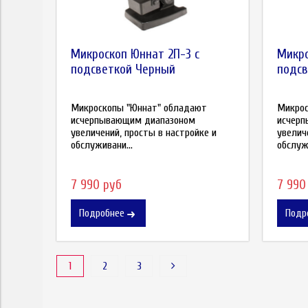
Микроскоп Юннат 2П-3 с
Микро
подсветкой Черный
подсв
Микроскопы "Юннат" обладают
Микрос
исчерпывающим диапазоном
исчер
увеличений, просты в настройке и
увелич
обслуживани...
обслужи
7 990 руб
7 990
Подробнее
Подр
1
2
3