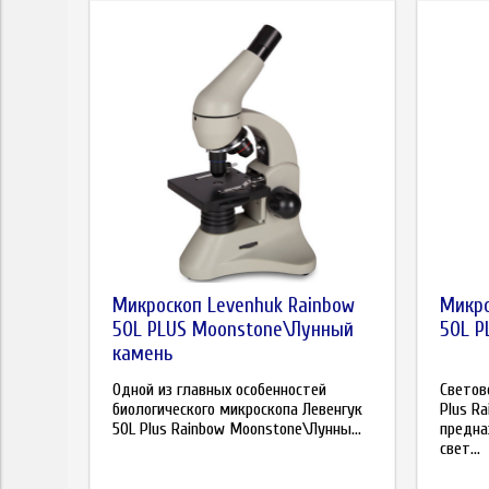
Микроскоп Levenhuk Rainbow
Микро
50L PLUS Moonstone\Лунный
50L P
камень
Одной из главных особенностей
Светов
биологического микроскопа Левенгук
Plus R
50L Plus Rainbow Moonstone\Лунны...
предна
свет...