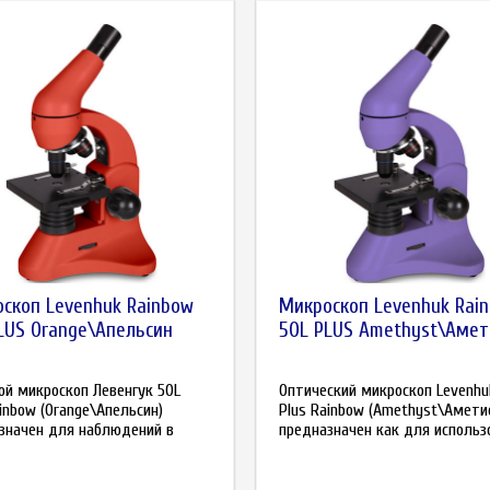
скоп Levenhuk Rainbow
Микроскоп Levenhuk Rai
LUS Orange\Апельсин
50L PLUS Amethyst\Амет
ой микроскоп Левенгук 50L
Оптический микроскоп Levenhu
ainbow (Orange\Апельсин)
Plus Rainbow (Amethyst\Амети
значен для наблюдений в
предназначен как для использо