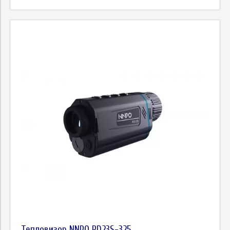
Тепловизор NNPO RD23S-325