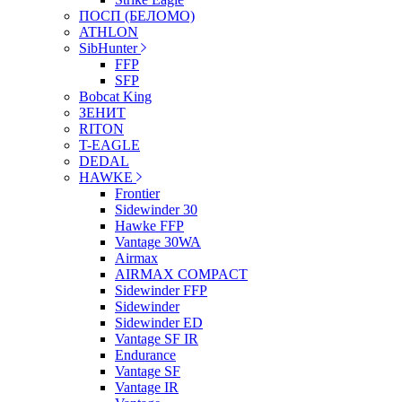
ПОСП (БЕЛОМО)
ATHLON
SibHunter
FFP
SFP
Bobcat King
ЗЕНИТ
RITON
T-EAGLE
DEDAL
HAWKE
Frontier
Sidewinder 30
Hawke FFP
Vantage 30WA
Airmax
AIRMAX COMPACT
Sidewinder FFP
Sidewinder
Sidewinder ED
Vantage SF IR
Endurance
Vantage SF
Vantage IR