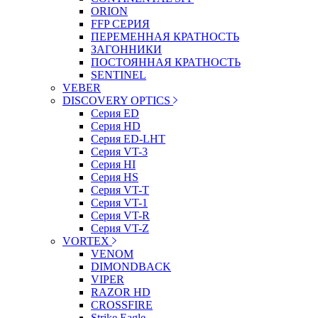
ORION
FFP СЕРИЯ
ПЕРЕМЕННАЯ КРАТНОСТЬ
ЗАГОННИКИ
ПОСТОЯННАЯ КРАТНОСТЬ
SENTINEL
VEBER
DISCOVERY OPTICS
Серия ED
Серия HD
Серия ED-LHT
Серия VT-3
Серия HI
Серия HS
Серия VT-T
Серия VT-1
Серия VT-R
Серия VT-Z
VORTEX
VENOM
DIMONDBACK
VIPER
RAZOR HD
CROSSFIRE
Strike Eagle