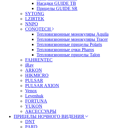
Насадки GUIDE TB
Прицелы GUIDE SR
SYTONG
LZIRTEK
NNPO
CONOTECH
Тепловизионные монокуляры Aquila
Тепловизионные монокуляры Tracer
Тепловизионные прицелы Polaris
Тепловизионные очки Pharos
Тепловизионные прицелы Talon
FAHRENTEC
iRay
ARKON
HIKMICRO
PULSAR
PULSAR AXION
Venox
Levenhuk
FORTUNA
YUKON
АКСЕССУАРЫ
ПРИЦЕЛЫ НОЧНОГО ВИДЕНИЯ
DNT
PARD