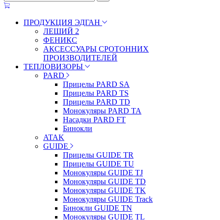
ПРОДУКЦИЯ ЭДГАН
ЛЕШИЙ 2
ФЕНИКС
АКСЕССУАРЫ СРОТОННИХ
ПРОИЗВОДИТЕЛЕЙ
ТЕПЛОВИЗОРЫ
PARD
Прицелы PARD SA
Прицелы PARD TS
Прицелы PARD TD
Монокуляры PARD TA
Насадки PARD FT
Бинокли
ATAK
GUIDE
Прицелы GUIDE TR
Прицелы GUIDE TU
Монокуляры GUIDE TJ
Монокуляры GUIDE TD
Монокуляры GUIDE TK
Монокуляры GUIDE Track
Бинокли GUIDE TN
Монокуляры GUIDE TL