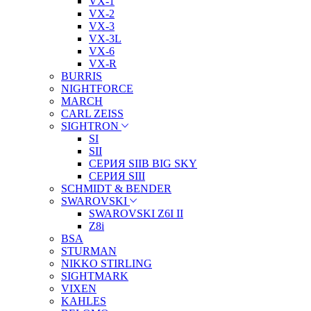
VX-1
VX-2
VX-3
VX-3L
VX-6
VX-R
BURRIS
NIGHTFORCE
MARCH
CARL ZEISS
SIGHTRON
SI
SII
СЕРИЯ SIIB BIG SKY
СЕРИЯ SIII
SCHMIDT & BENDER
SWAROVSKI
SWAROVSKI Z6I II
Z8i
BSA
STURMAN
NIKKO STIRLING
SIGHTMARK
VIXEN
KAHLES