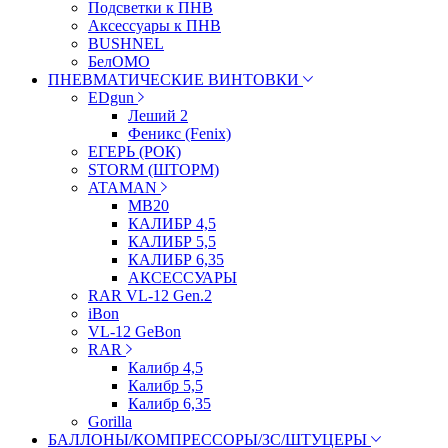
Подсветки к ПНВ
Аксессуары к ПНВ
BUSHNEL
БелОМО
ПНЕВМАТИЧЕСКИЕ ВИНТОВКИ
EDgun
Леший 2
Феникс (Fenix)
ЕГЕРЬ (РОК)
STORM (ШТОРМ)
ATAMAN
МВ20
КАЛИБР 4,5
КАЛИБР 5,5
КАЛИБР 6,35
АКСЕССУАРЫ
RAR VL-12 Gen.2
iBon
VL-12 GeBon
RAR
Калибр 4,5
Калибр 5,5
Калибр 6,35
Gorilla
БАЛЛОНЫ/КОМПРЕССОРЫ/ЗС/ШТУЦЕРЫ