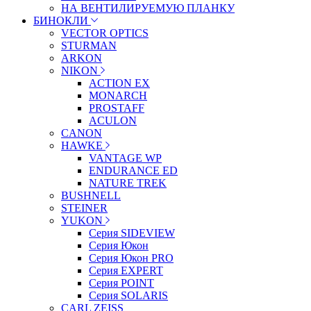
НА ВЕНТИЛИРУЕМУЮ ПЛАНКУ
БИНОКЛИ
VECTOR OPTICS
STURMAN
ARKON
NIKON
ACTION EX
MONARCH
PROSTAFF
ACULON
CANON
HAWKE
VANTAGE WP
ENDURANCE ED
NATURE TREK
BUSHNELL
STEINER
YUKON
Серия SIDEVIEW
Серия Юкон
Серия Юкон PRO
Серия EXPERT
Серия POINT
Серия SOLARIS
CARL ZEISS