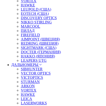
VORTEX
HAWKE
LEUPOLD (США)
EOTECH (США)
DISCOVERY OPTICS
NIKKO STIRLING
MARCOOL
ПИЛАД
FIREFIELD
AIMPOINT (ШВЕЦИЯ)
REDRING (ШВЕЦИЯ)
SIGHTMARK (США)
DOCTER (ГЕРМАНИЯ)
HAKKO (ЯПОНИЯ)
LEAPERS UTG
ДАЛЬНОМЕРЫ
SIBHUNTER
VECTOR OPTICS
VICTOPTICS
STURMAN
ARKON
VORTEX
HAWKE
LEICA
LASERWORKS