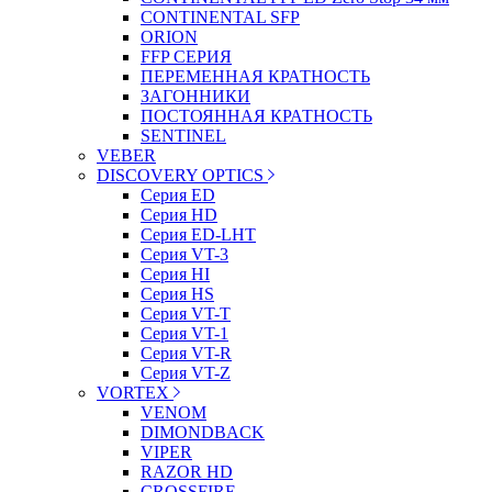
CONTINENTAL SFP
ORION
FFP СЕРИЯ
ПЕРЕМЕННАЯ КРАТНОСТЬ
ЗАГОННИКИ
ПОСТОЯННАЯ КРАТНОСТЬ
SENTINEL
VEBER
DISCOVERY OPTICS
Серия ED
Серия HD
Серия ED-LHT
Серия VT-3
Серия HI
Серия HS
Серия VT-T
Серия VT-1
Серия VT-R
Серия VT-Z
VORTEX
VENOM
DIMONDBACK
VIPER
RAZOR HD
CROSSFIRE