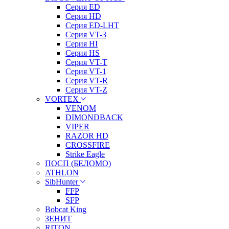
Серия ED
Серия HD
Серия ED-LHT
Серия VT-3
Серия HI
Серия HS
Серия VT-T
Серия VT-1
Серия VT-R
Серия VT-Z
VORTEX
VENOM
DIMONDBACK
VIPER
RAZOR HD
CROSSFIRE
Strike Eagle
ПОСП (БЕЛОМО)
ATHLON
SibHunter
FFP
SFP
Bobcat King
ЗЕНИТ
RITON