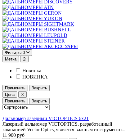
DISCOVERY
ATN
GERON
YUKON
SIGHTMARK
BUSHNELL
LEUPOLD
STEINER
АКСЕССУАРЫ
Фильтры
0
Метка
Новинка
НОВИНКА
Применить
Закрыть
Цена
Применить
Закрыть
Дальномер лазерный VICTOPTICS 6x21
Лазерный дальномер VICTOPTICS, разработанный
компанией Vector Optics, является важным инструменто...
11 900 руб