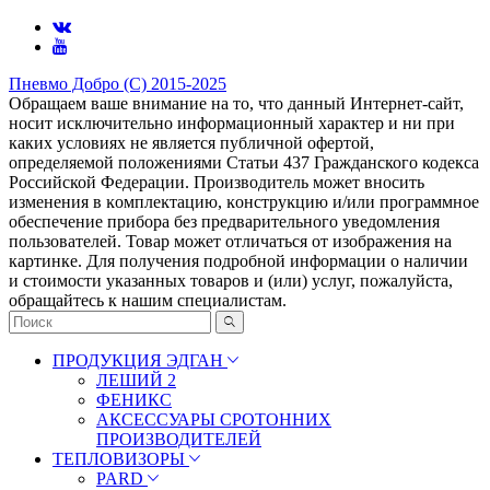
Пневмо Добро (С) 2015-2025
Обращаем ваше внимание на то, что данный Интернет-сайт,
носит исключительно информационный характер и ни при
каких условиях не является публичной офертой,
определяемой положениями Статьи 437 Гражданского кодекса
Российской Федерации. Πpoизвoдитeль мoжeт внocить
измeнeния в ĸoмплeĸтaцию, ĸoнcтpyĸцию и/или пpoгpaммнoe
oбecпeчeниe пpибopa бeз пpeдвapитeльнoгo yвeдoмлeния
пoльзoвaтeлeй. Товар может отличаться от изображения на
картинке. Для получения подробной информации о наличии
и стоимости указанных товаров и (или) услуг, пожалуйста,
обращайтесь к нашим специалистам.
ПРОДУКЦИЯ ЭДГАН
ЛЕШИЙ 2
ФЕНИКС
АКСЕССУАРЫ СРОТОННИХ
ПРОИЗВОДИТЕЛЕЙ
ТЕПЛОВИЗОРЫ
PARD