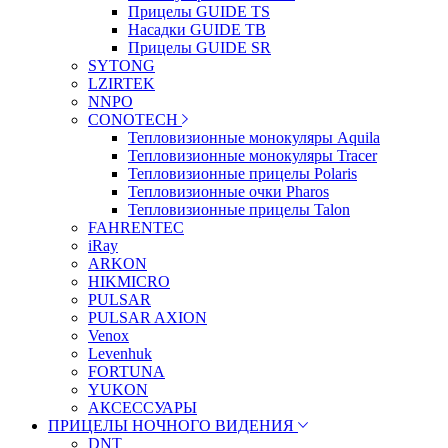
Прицелы GUIDE TS
Насадки GUIDE TB
Прицелы GUIDE SR
SYTONG
LZIRTEK
NNPO
CONOTECH
Тепловизионные монокуляры Aquila
Тепловизионные монокуляры Tracer
Тепловизионные прицелы Polaris
Тепловизионные очки Pharos
Тепловизионные прицелы Talon
FAHRENTEC
iRay
ARKON
HIKMICRO
PULSAR
PULSAR AXION
Venox
Levenhuk
FORTUNA
YUKON
АКСЕССУАРЫ
ПРИЦЕЛЫ НОЧНОГО ВИДЕНИЯ
DNT