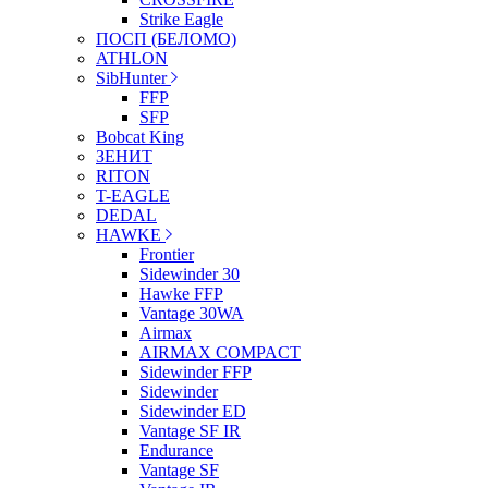
Strike Eagle
ПОСП (БЕЛОМО)
ATHLON
SibHunter
FFP
SFP
Bobcat King
ЗЕНИТ
RITON
T-EAGLE
DEDAL
HAWKE
Frontier
Sidewinder 30
Hawke FFP
Vantage 30WA
Airmax
AIRMAX COMPACT
Sidewinder FFP
Sidewinder
Sidewinder ED
Vantage SF IR
Endurance
Vantage SF