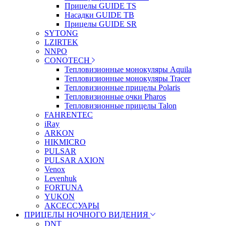
Прицелы GUIDE TS
Насадки GUIDE TB
Прицелы GUIDE SR
SYTONG
LZIRTEK
NNPO
CONOTECH
Тепловизионные монокуляры Aquila
Тепловизионные монокуляры Tracer
Тепловизионные прицелы Polaris
Тепловизионные очки Pharos
Тепловизионные прицелы Talon
FAHRENTEC
iRay
ARKON
HIKMICRO
PULSAR
PULSAR AXION
Venox
Levenhuk
FORTUNA
YUKON
АКСЕССУАРЫ
ПРИЦЕЛЫ НОЧНОГО ВИДЕНИЯ
DNT