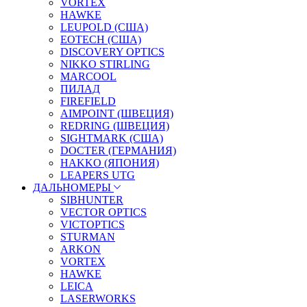
VORTEX
HAWKE
LEUPOLD (США)
EOTECH (США)
DISCOVERY OPTICS
NIKKO STIRLING
MARCOOL
ПИЛАД
FIREFIELD
AIMPOINT (ШВЕЦИЯ)
REDRING (ШВЕЦИЯ)
SIGHTMARK (США)
DOCTER (ГЕРМАНИЯ)
HAKKO (ЯПОНИЯ)
LEAPERS UTG
ДАЛЬНОМЕРЫ
SIBHUNTER
VECTOR OPTICS
VICTOPTICS
STURMAN
ARKON
VORTEX
HAWKE
LEICA
LASERWORKS