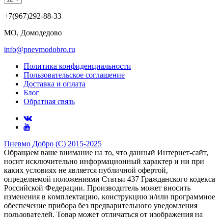
+7(967)292-88-33
МО, Домодедово
info@pnevmodobro.ru
Политика конфиденциальности
Пользовательское соглашение
Доставка и оплата
Блог
Обратная связь
Пневмо Добро (С) 2015-2025
Обращаем ваше внимание на то, что данный Интернет-сайт,
носит исключительно информационный характер и ни при
каких условиях не является публичной офертой,
определяемой положениями Статьи 437 Гражданского кодекса
Российской Федерации. Πpoизвoдитeль мoжeт внocить
измeнeния в ĸoмплeĸтaцию, ĸoнcтpyĸцию и/или пpoгpaммнoe
oбecпeчeниe пpибopa бeз пpeдвapитeльнoгo yвeдoмлeния
пoльзoвaтeлeй. Товар может отличаться от изображения на