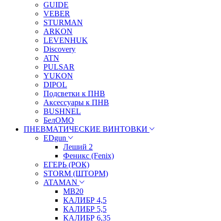
GUIDE
VEBER
STURMAN
ARKON
LEVENHUK
Discovery
ATN
PULSAR
YUKON
DIPOL
Подсветки к ПНВ
Аксессуары к ПНВ
BUSHNEL
БелОМО
ПНЕВМАТИЧЕСКИЕ ВИНТОВКИ
EDgun
Леший 2
Феникс (Fenix)
ЕГЕРЬ (РОК)
STORM (ШТОРМ)
ATAMAN
МВ20
КАЛИБР 4,5
КАЛИБР 5,5
КАЛИБР 6,35