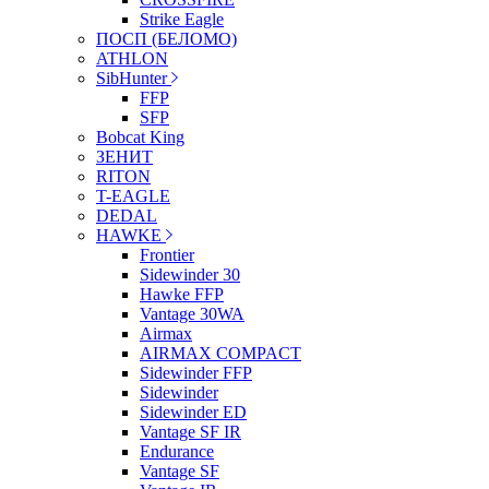
Strike Eagle
ПОСП (БЕЛОМО)
ATHLON
SibHunter
FFP
SFP
Bobcat King
ЗЕНИТ
RITON
T-EAGLE
DEDAL
HAWKE
Frontier
Sidewinder 30
Hawke FFP
Vantage 30WA
Airmax
AIRMAX COMPACT
Sidewinder FFP
Sidewinder
Sidewinder ED
Vantage SF IR
Endurance
Vantage SF