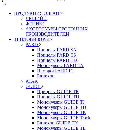
ПРОДУКЦИЯ ЭДГАН
ЛЕШИЙ 2
ФЕНИКС
АКСЕССУАРЫ СРОТОННИХ
ПРОИЗВОДИТЕЛЕЙ
ТЕПЛОВИЗОРЫ
PARD
Прицелы PARD SA
Прицелы PARD TS
Прицелы PARD TD
Монокуляры PARD TA
Насадки PARD FT
Бинокли
ATAK
GUIDE
Прицелы GUIDE TR
Прицелы GUIDE TU
Монокуляры GUIDE TJ
Монокуляры GUIDE TD
Монокуляры GUIDE TK
Монокуляры GUIDE Track
Бинокли GUIDE TN
Монокуляры GUIDE TL