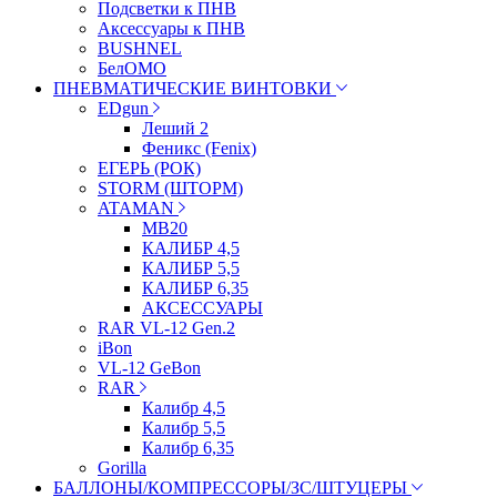
Подсветки к ПНВ
Аксессуары к ПНВ
BUSHNEL
БелОМО
ПНЕВМАТИЧЕСКИЕ ВИНТОВКИ
EDgun
Леший 2
Феникс (Fenix)
ЕГЕРЬ (РОК)
STORM (ШТОРМ)
ATAMAN
МВ20
КАЛИБР 4,5
КАЛИБР 5,5
КАЛИБР 6,35
АКСЕССУАРЫ
RAR VL-12 Gen.2
iBon
VL-12 GeBon
RAR
Калибр 4,5
Калибр 5,5
Калибр 6,35
Gorilla
БАЛЛОНЫ/КОМПРЕССОРЫ/ЗС/ШТУЦЕРЫ