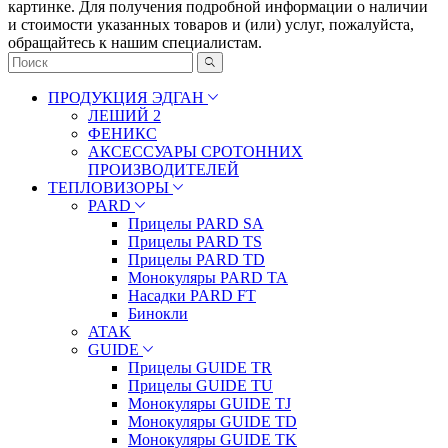
картинке. Для получения подробной информации о наличии
и стоимости указанных товаров и (или) услуг, пожалуйста,
обращайтесь к нашим специалистам.
ПРОДУКЦИЯ ЭДГАН
ЛЕШИЙ 2
ФЕНИКС
АКСЕССУАРЫ СРОТОННИХ
ПРОИЗВОДИТЕЛЕЙ
ТЕПЛОВИЗОРЫ
PARD
Прицелы PARD SA
Прицелы PARD TS
Прицелы PARD TD
Монокуляры PARD TA
Насадки PARD FT
Бинокли
ATAK
GUIDE
Прицелы GUIDE TR
Прицелы GUIDE TU
Монокуляры GUIDE TJ
Монокуляры GUIDE TD
Монокуляры GUIDE TK