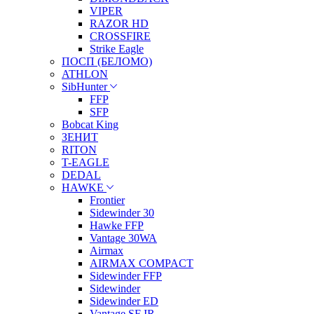
VIPER
RAZOR HD
CROSSFIRE
Strike Eagle
ПОСП (БЕЛОМО)
ATHLON
SibHunter
FFP
SFP
Bobcat King
ЗЕНИТ
RITON
T-EAGLE
DEDAL
HAWKE
Frontier
Sidewinder 30
Hawke FFP
Vantage 30WA
Airmax
AIRMAX COMPACT
Sidewinder FFP
Sidewinder
Sidewinder ED
Vantage SF IR