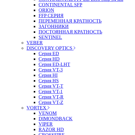
CONTINENTAL SFP
ORION
FFP СЕРИЯ
ПЕРЕМЕННАЯ КРАТНОСТЬ
ЗАГОННИКИ
ПОСТОЯННАЯ КРАТНОСТЬ
SENTINEL
VEBER
DISCOVERY OPTICS
Серия ED
Серия HD
Серия ED-LHT
Серия VT-3
Серия HI
Серия HS
Серия VT-T
Серия VT-1
Серия VT-R
Серия VT-Z
VORTEX
VENOM
DIMONDBACK
VIPER
RAZOR HD
CROSSFIRE