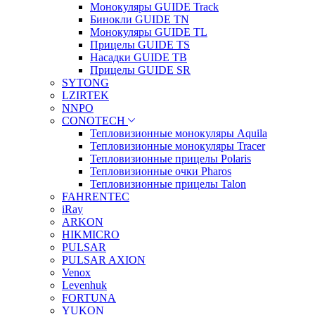
Монокуляры GUIDE Track
Бинокли GUIDE TN
Монокуляры GUIDE TL
Прицелы GUIDE TS
Насадки GUIDE TB
Прицелы GUIDE SR
SYTONG
LZIRTEK
NNPO
CONOTECH
Тепловизионные монокуляры Aquila
Тепловизионные монокуляры Tracer
Тепловизионные прицелы Polaris
Тепловизионные очки Pharos
Тепловизионные прицелы Talon
FAHRENTEC
iRay
ARKON
HIKMICRO
PULSAR
PULSAR AXION
Venox
Levenhuk
FORTUNA
YUKON