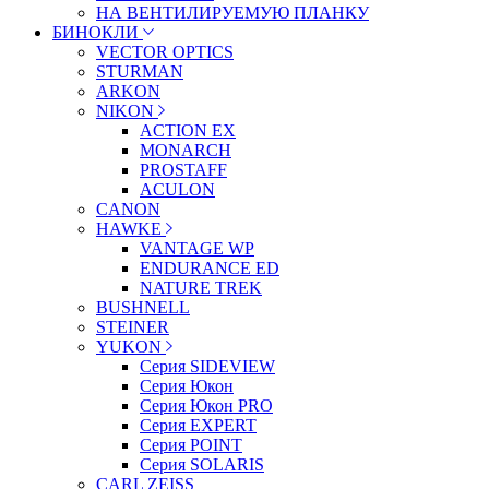
НА ВЕНТИЛИРУЕМУЮ ПЛАНКУ
БИНОКЛИ
VECTOR OPTICS
STURMAN
ARKON
NIKON
ACTION EX
MONARCH
PROSTAFF
ACULON
CANON
HAWKE
VANTAGE WP
ENDURANCE ED
NATURE TREK
BUSHNELL
STEINER
YUKON
Серия SIDEVIEW
Серия Юкон
Серия Юкон PRO
Серия EXPERT
Серия POINT
Серия SOLARIS
CARL ZEISS