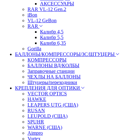
АКСЕССУАРЫ
RAR VL-12 Gen.2
iBon
VL-12 GeBon
RAR
Калибр 4,5
Калибр 5,5
Калибр 6,35
Gorilla
БАЛЛОНЫ/КОМПРЕССОРЫ/ЗС/ШТУЦЕРЫ
КОМПРЕССОРЫ
БАЛЛОНЫ ВД/КОЛБЫ
Заправочные станции
ЧЕХЛЫ НА БАЛЛОНЫ
Штуцеры/переходники
КРЕПЛЕНИЯ ДЛЯ ОПТИКИ
VECTOR OPTICS
HAWKE
LEAPERS UTG (США)
RUSAN
LEUPOLD (США)
SPUHR
WARNE (США)
Aimpro
Vortex