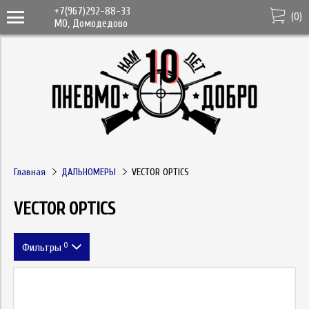
+7(967)292-88-33
(
0
)
МО, Домодедово
Главная
ДАЛЬНОМЕРЫ
VECTOR OPTICS
VECTOR OPTICS
0
Фильтры
Цена