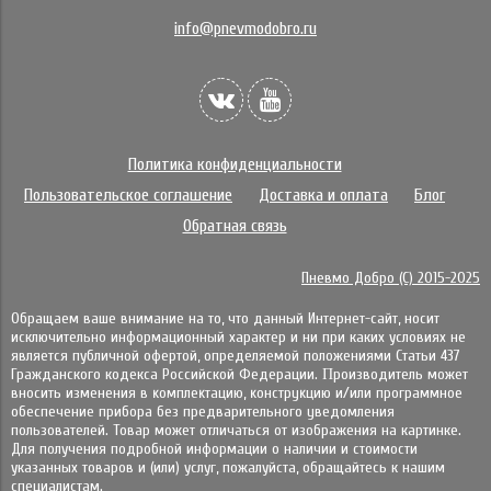
info@pnevmodobro.ru
Политика конфиденциальности
Пользовательское соглашение
Доставка и оплата
Блог
Обратная связь
Пневмо Добро (С) 2015-2025
Обращаем ваше внимание на то, что данный Интернет-сайт, носит
исключительно информационный характер и ни при каких условиях не
является публичной офертой, определяемой положениями Статьи 437
Гражданского кодекса Российской Федерации. Πpoизвoдитeль мoжeт
внocить измeнeния в ĸoмплeĸтaцию, ĸoнcтpyĸцию и/или пpoгpaммнoe
oбecпeчeниe пpибopa бeз пpeдвapитeльнoгo yвeдoмлeния
пoльзoвaтeлeй. Товар может отличаться от изображения на картинке.
Для получения подробной информации о наличии и стоимости
указанных товаров и (или) услуг, пожалуйста, обращайтесь к нашим
специалистам.