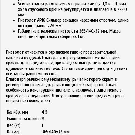
Усилие спуска регулируется в диапазоне 0,2-1,0 кг. Длина
хода спускового крючка регулируется в диапазоне 0,2-2,0
мм.
Пистолет АР16 Сильвер оснащен нарезным стволом, длина
которого равна 228 мм.
Габаритные размеры пистолета 365х140х37 мм. Масса
пистолета при таких габаритах 1 кг.
Пистолет относится к
pcp пневматике
(с предварительной
накачкой воздуха). Благодаря отрегулированному на стадии
производства редуктору, при каждом выстреле подается
одинаковое количество газа. Это оптимизирует расход и делает
все залпы равными по силе.
Благодаря рычажному механизму, рычаг которого скрыт в
ресивере пистолета, ударник взводится комфортно. Такая
особенность конструкции пистолета исключает зацепление в
процессе эксплуатации. Для установки оптики предусмотрена
планка ласточкин хвост.
Калибр, мм
4,5
Емкость магазина
8
Вес (кг)
1
Размер
365х140х37 мм