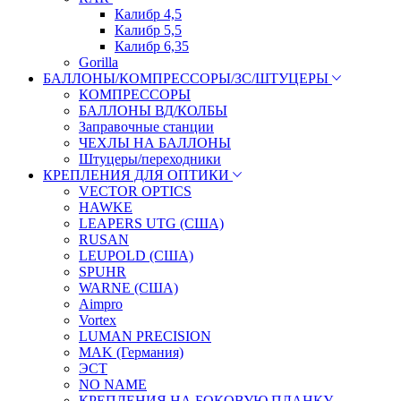
Калибр 4,5
Калибр 5,5
Калибр 6,35
Gorilla
БАЛЛОНЫ/КОМПРЕССОРЫ/ЗС/ШТУЦЕРЫ
КОМПРЕССОРЫ
БАЛЛОНЫ ВД/КОЛБЫ
Заправочные станции
ЧЕХЛЫ НА БАЛЛОНЫ
Штуцеры/переходники
КРЕПЛЕНИЯ ДЛЯ ОПТИКИ
VECTOR OPTICS
HAWKE
LEAPERS UTG (США)
RUSAN
LEUPOLD (США)
SPUHR
WARNE (США)
Aimpro
Vortex
LUMAN PRECISION
MAK (Германия)
ЭСТ
NO NAME
КРЕПЛЕНИЯ НА БОКОВУЮ ПЛАНКУ