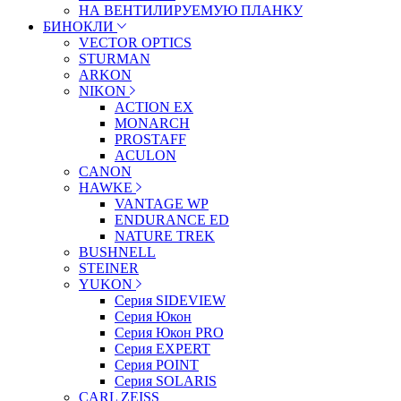
НА ВЕНТИЛИРУЕМУЮ ПЛАНКУ
БИНОКЛИ
VECTOR OPTICS
STURMAN
ARKON
NIKON
ACTION EX
MONARCH
PROSTAFF
ACULON
CANON
HAWKE
VANTAGE WP
ENDURANCE ED
NATURE TREK
BUSHNELL
STEINER
YUKON
Серия SIDEVIEW
Серия Юкон
Серия Юкон PRO
Серия EXPERT
Серия POINT
Серия SOLARIS
CARL ZEISS