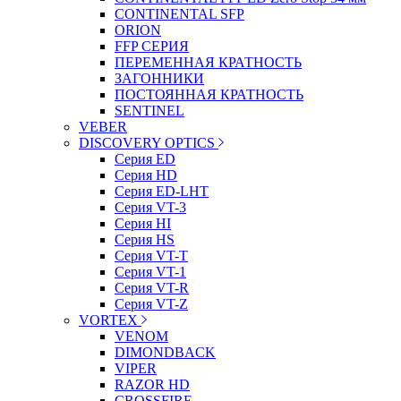
CONTINENTAL SFP
ORION
FFP СЕРИЯ
ПЕРЕМЕННАЯ КРАТНОСТЬ
ЗАГОННИКИ
ПОСТОЯННАЯ КРАТНОСТЬ
SENTINEL
VEBER
DISCOVERY OPTICS
Серия ED
Серия HD
Серия ED-LHT
Серия VT-3
Серия HI
Серия HS
Серия VT-T
Серия VT-1
Серия VT-R
Серия VT-Z
VORTEX
VENOM
DIMONDBACK
VIPER
RAZOR HD
CROSSFIRE