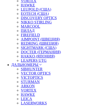
VORTEX
HAWKE
LEUPOLD (США)
EOTECH (США)
DISCOVERY OPTICS
NIKKO STIRLING
MARCOOL
ПИЛАД
FIREFIELD
AIMPOINT (ШВЕЦИЯ)
REDRING (ШВЕЦИЯ)
SIGHTMARK (США)
DOCTER (ГЕРМАНИЯ)
HAKKO (ЯПОНИЯ)
LEAPERS UTG
ДАЛЬНОМЕРЫ
SIBHUNTER
VECTOR OPTICS
VICTOPTICS
STURMAN
ARKON
VORTEX
HAWKE
LEICA
LASERWORKS