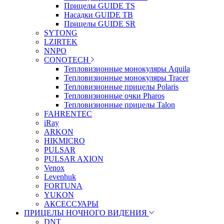
Прицелы GUIDE TS
Насадки GUIDE TB
Прицелы GUIDE SR
SYTONG
LZIRTEK
NNPO
CONOTECH
Тепловизионные монокуляры Aquila
Тепловизионные монокуляры Tracer
Тепловизионные прицелы Polaris
Тепловизионные очки Pharos
Тепловизионные прицелы Talon
FAHRENTEC
iRay
ARKON
HIKMICRO
PULSAR
PULSAR AXION
Venox
Levenhuk
FORTUNA
YUKON
АКСЕССУАРЫ
ПРИЦЕЛЫ НОЧНОГО ВИДЕНИЯ
DNT