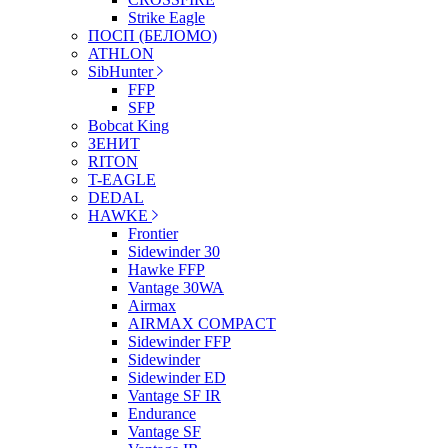
Strike Eagle
ПОСП (БЕЛОМО)
ATHLON
SibHunter
FFP
SFP
Bobcat King
ЗЕНИТ
RITON
T-EAGLE
DEDAL
HAWKE
Frontier
Sidewinder 30
Hawke FFP
Vantage 30WA
Airmax
AIRMAX COMPACT
Sidewinder FFP
Sidewinder
Sidewinder ED
Vantage SF IR
Endurance
Vantage SF