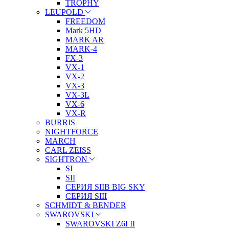
TROPHY
LEUPOLD
FREEDOM
Mark 5HD
MARK AR
MARK-4
FX-3
VX-1
VX-2
VX-3
VX-3L
VX-6
VX-R
BURRIS
NIGHTFORCE
MARCH
CARL ZEISS
SIGHTRON
SI
SII
СЕРИЯ SIIB BIG SKY
СЕРИЯ SIII
SCHMIDT & BENDER
SWAROVSKI
SWAROVSKI Z6I II