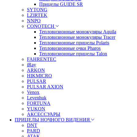
Прицелы GUIDE SR
SYTONG
LZIRTEK
NNPO
CONOTECH
Тепловизионные монокуляры Aquila
Тепловизионные монокуляры Tracer
Тепловизионные прицелы Polaris
Тепловизионные очки Pharos
Тепловизионные прицелы Talon
FAHRENTEC
iRay
ARKON
HIKMICRO
PULSAR
PULSAR AXION
Venox
Levenhuk
FORTUNA
YUKON
АКСЕССУАРЫ
ПРИЦЕЛЫ НОЧНОГО ВИДЕНИЯ
DNT
PARD
ATAK