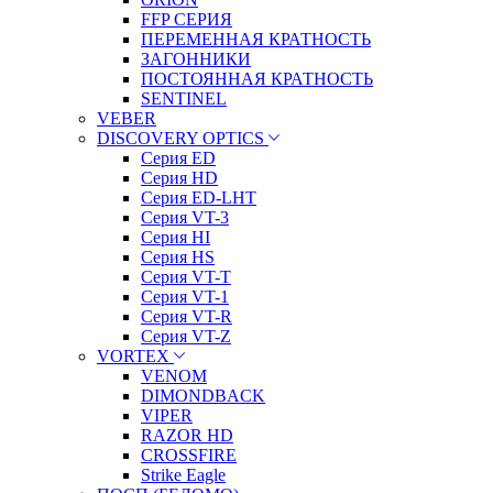
FFP СЕРИЯ
ПЕРЕМЕННАЯ КРАТНОСТЬ
ЗАГОННИКИ
ПОСТОЯННАЯ КРАТНОСТЬ
SENTINEL
VEBER
DISCOVERY OPTICS
Серия ED
Серия HD
Серия ED-LHT
Серия VT-3
Серия HI
Серия HS
Серия VT-T
Серия VT-1
Серия VT-R
Серия VT-Z
VORTEX
VENOM
DIMONDBACK
VIPER
RAZOR HD
CROSSFIRE
Strike Eagle