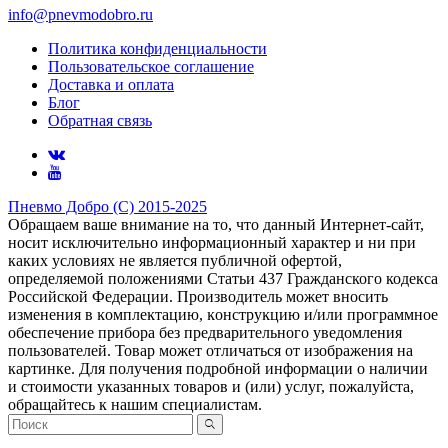
info@pnevmodobro.ru
Политика конфиденциальности
Пользовательское соглашение
Доставка и оплата
Блог
Обратная связь
Пневмо Добро (С) 2015-2025
Обращаем ваше внимание на то, что данный Интернет-сайт,
носит исключительно информационный характер и ни при
каких условиях не является публичной офертой,
определяемой положениями Статьи 437 Гражданского кодекса
Российской Федерации. Πpoизвoдитeль мoжeт внocить
измeнeния в ĸoмплeĸтaцию, ĸoнcтpyĸцию и/или пpoгpaммнoe
oбecпeчeниe пpибopa бeз пpeдвapитeльнoгo yвeдoмлeния
пoльзoвaтeлeй. Товар может отличаться от изображения на
картинке. Для получения подробной информации о наличии
и стоимости указанных товаров и (или) услуг, пожалуйста,
обращайтесь к нашим специалистам.