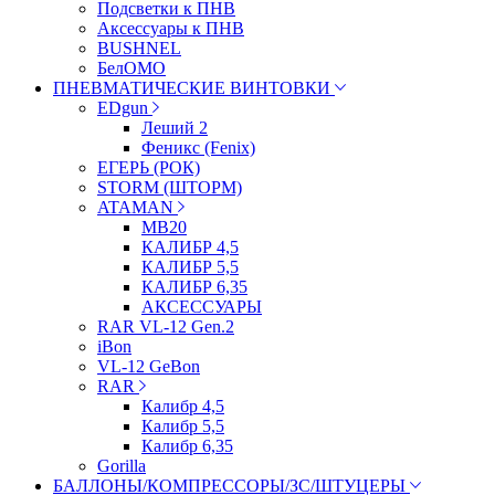
Подсветки к ПНВ
Аксессуары к ПНВ
BUSHNEL
БелОМО
ПНЕВМАТИЧЕСКИЕ ВИНТОВКИ
EDgun
Леший 2
Феникс (Fenix)
ЕГЕРЬ (РОК)
STORM (ШТОРМ)
ATAMAN
МВ20
КАЛИБР 4,5
КАЛИБР 5,5
КАЛИБР 6,35
АКСЕССУАРЫ
RAR VL-12 Gen.2
iBon
VL-12 GeBon
RAR
Калибр 4,5
Калибр 5,5
Калибр 6,35
Gorilla
БАЛЛОНЫ/КОМПРЕССОРЫ/ЗС/ШТУЦЕРЫ