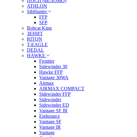
ПОСП (БЕЛОМО)
ATHLON
SibHunter
FFP
SFP
Bobcat King
ЗЕНИТ
RITON
T-EAGLE
DEDAL
HAWKE
Frontier
Sidewinder 30
Hawke FFP
Vantage 30WA
Airmax
AIRMAX COMPACT
Sidewinder FFP
Sidewinder
Sidewinder ED
Vantage SF IR
Endurance
Vantage SF
Vantage IR
Vantage