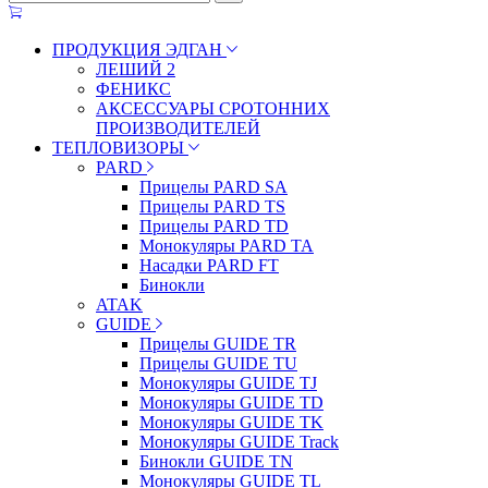
ПРОДУКЦИЯ ЭДГАН
ЛЕШИЙ 2
ФЕНИКС
АКСЕССУАРЫ СРОТОННИХ
ПРОИЗВОДИТЕЛЕЙ
ТЕПЛОВИЗОРЫ
PARD
Прицелы PARD SA
Прицелы PARD TS
Прицелы PARD TD
Монокуляры PARD TA
Насадки PARD FT
Бинокли
ATAK
GUIDE
Прицелы GUIDE TR
Прицелы GUIDE TU
Монокуляры GUIDE TJ
Монокуляры GUIDE TD
Монокуляры GUIDE TK
Монокуляры GUIDE Track
Бинокли GUIDE TN
Монокуляры GUIDE TL