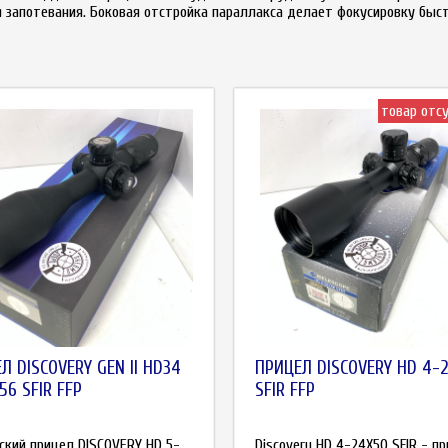
запотевания. Боковая отстройка параллакса делает фокусировку быст
товар отс
Л DISCOVERY GEN II HD34
ПРИЦЕЛ DISCOVERY HD 4-
56 SFIR FFP
SFIR FFP
ский прицел DISCOVERY HD 5-
Discovery HD 4-24X50 SFIR - пр