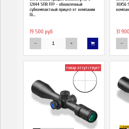
12X44 SFIR FFP - обновленный
30X56 
субкомпактный прицел от компании
компани
Di...
19 500 руб
31 90
товар отсутствует