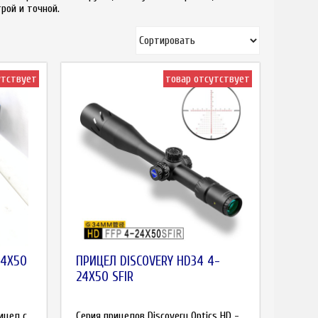
рой и точной.
утствует
товар отсутствует
24X50
ПРИЦЕЛ DISCOVERY HD34 4-
24X50 SFIR
ицел с
Серия прицелов Discovery Optics HD -