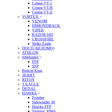
Серия VT-1
Серия VT-R
Серия VT-Z
VORTEX
VENOM
DIMONDBACK
VIPER
RAZOR HD
CROSSFIRE
Strike Eagle
ПОСП (БЕЛОМО)
ATHLON
SibHunter
FFP
SFP
Bobcat King
ЗЕНИТ
RITON
T-EAGLE
DEDAL
HAWKE
Frontier
Sidewinder 30
Hawke FFP
Vantage 30WA