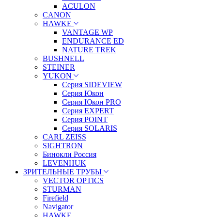
ACULON
CANON
HAWKE
VANTAGE WP
ENDURANCE ED
NATURE TREK
BUSHNELL
STEINER
YUKON
Серия SIDEVIEW
Серия Юкон
Серия Юкон PRO
Серия EXPERT
Серия POINT
Серия SOLARIS
CARL ZEISS
SIGHTRON
Бинокли Россия
LEVENHUK
ЗРИТЕЛЬНЫЕ ТРУБЫ
VECTOR OPTICS
STURMAN
Firefield
Navigator
HAWKE