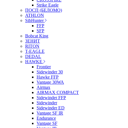
Strike Eagle
ПОСП (БЕЛОМО)
ATHLON
SibHunter
FFP
SFP
Bobcat King
ЗЕНИТ
RITON
T-EAGLE
DEDAL
HAWKE
Frontier
Sidewinder 30
Hawke FFP
Vantage 30WA
Airmax
AIRMAX COMPACT
Sidewinder FFP
Sidewinder
Sidewinder ED
Vantage SF IR
Endurance
Vantage SF