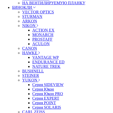
НА ВЕНТИЛИРУЕМУЮ ПЛАНКУ
БИНОКЛИ
VECTOR OPTICS
STURMAN
ARKON
NIKON
ACTION EX
MONARCH
PROSTAFF
ACULON
CANON
HAWKE
VANTAGE WP
ENDURANCE ED
NATURE TREK
BUSHNELL
STEINER
YUKON
Серия SIDEVIEW
Серия Юкон
Серия Юкон PRO
Серия EXPERT
Серия POINT
Серия SOLARIS
CARL ZEISS