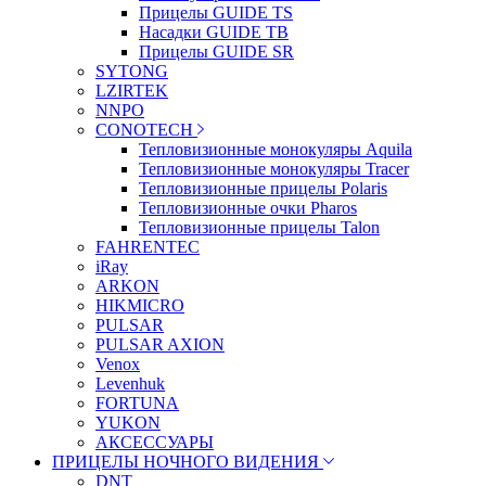
Прицелы GUIDE TS
Насадки GUIDE TB
Прицелы GUIDE SR
SYTONG
LZIRTEK
NNPO
CONOTECH
Тепловизионные монокуляры Aquila
Тепловизионные монокуляры Tracer
Тепловизионные прицелы Polaris
Тепловизионные очки Pharos
Тепловизионные прицелы Talon
FAHRENTEC
iRay
ARKON
HIKMICRO
PULSAR
PULSAR AXION
Venox
Levenhuk
FORTUNA
YUKON
АКСЕССУАРЫ
ПРИЦЕЛЫ НОЧНОГО ВИДЕНИЯ
DNT