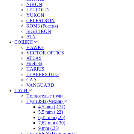
NIKON
LEUPOLD
YUKON
CELESTRON
КОМЗ (Россия)
SIGHTRON
ATN
СОШКИ
HAWKE
VECTOR OPTICS
ATLAS
Firefield
HARRIS
LEAPERS UTG
CAA
VANGUARD
ПУЛИ
Полнотелые пули
Пули JSB (Чехия)
4,5 mm (.177)
5,5 mm (.22)
6,35 mm (.25)
7,62 mm (.30)
9 mm (.35)
Пули H&N (Германия)