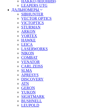
HAKKO (ЯПОНИЯ)
LEAPERS UTG
ДАЛЬНОМЕРЫ
SIBHUNTER
VECTOR OPTICS
VICTOPTICS
STURMAN
ARKON
VORTEX
HAWKE
LEICA
LASERWORKS
NIKON
COMBAT
VENATOR
CARL ZEISS
SLMA
APRESYS
DISCOVERY
ATN
GERON
YUKON
SIGHTMARK
BUSHNELL
LEUPOLD