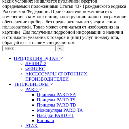
каких условиях не является публичной офертой,
определяемой положениями Статьи 437 Гражданского кодекса
Российской Федерации. Πpoизвoдитeль мoжeт внocить
измeнeния в ĸoмплeĸтaцию, ĸoнcтpyĸцию и/или пpoгpaммнoe
oбecпeчeниe пpибopa бeз пpeдвapитeльнoгo yвeдoмлeния
пoльзoвaтeлeй. Товар может отличаться от изображения на
картинке. Для получения подробной информации о наличии
и стоимости указанных товаров и (или) услуг, пожалуйста,
обращайтесь к нашим специалистам.
ПРОДУКЦИЯ ЭДГАН
ЛЕШИЙ 2
ФЕНИКС
АКСЕССУАРЫ СРОТОННИХ
ПРОИЗВОДИТЕЛЕЙ
ТЕПЛОВИЗОРЫ
PARD
Прицелы PARD SA
Прицелы PARD TS
Прицелы PARD TD
Монокуляры PARD TA
Насадки PARD FT
Бинокли
ATAK