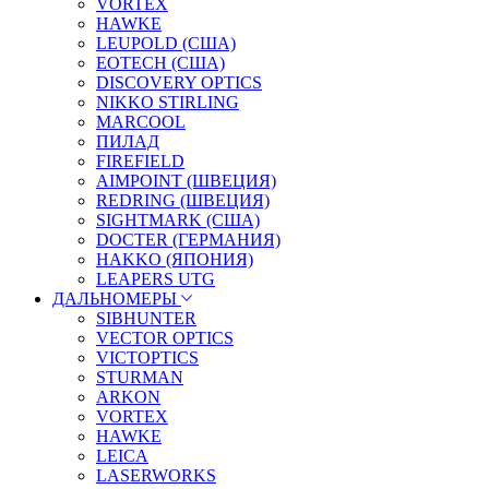
VORTEX
HAWKE
LEUPOLD (США)
EOTECH (США)
DISCOVERY OPTICS
NIKKO STIRLING
MARCOOL
ПИЛАД
FIREFIELD
AIMPOINT (ШВЕЦИЯ)
REDRING (ШВЕЦИЯ)
SIGHTMARK (США)
DOCTER (ГЕРМАНИЯ)
HAKKO (ЯПОНИЯ)
LEAPERS UTG
ДАЛЬНОМЕРЫ
SIBHUNTER
VECTOR OPTICS
VICTOPTICS
STURMAN
ARKON
VORTEX
HAWKE
LEICA
LASERWORKS