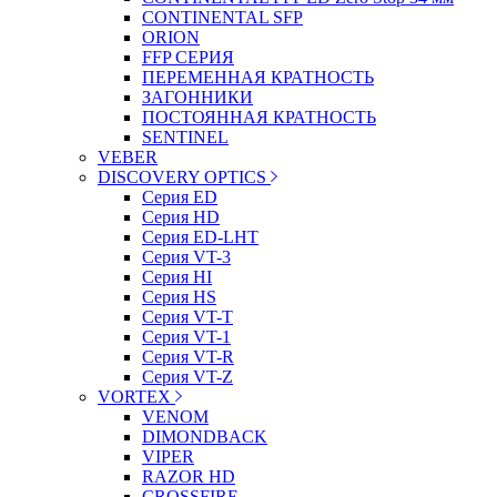
CONTINENTAL SFP
ORION
FFP СЕРИЯ
ПЕРЕМЕННАЯ КРАТНОСТЬ
ЗАГОННИКИ
ПОСТОЯННАЯ КРАТНОСТЬ
SENTINEL
VEBER
DISCOVERY OPTICS
Серия ED
Серия HD
Серия ED-LHT
Серия VT-3
Серия HI
Серия HS
Серия VT-T
Серия VT-1
Серия VT-R
Серия VT-Z
VORTEX
VENOM
DIMONDBACK
VIPER
RAZOR HD
CROSSFIRE