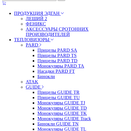
ПРОДУКЦИЯ ЭДГАН
ЛЕШИЙ 2
ФЕНИКС
АКСЕССУАРЫ СРОТОННИХ
ПРОИЗВОДИТЕЛЕЙ
ТЕПЛОВИЗОРЫ
PARD
Прицелы PARD SA
Прицелы PARD TS
Прицелы PARD TD
Монокуляры PARD TA
Насадки PARD FT
Бинокли
ATAK
GUIDE
Прицелы GUIDE TR
Прицелы GUIDE TU
Монокуляры GUIDE TJ
Монокуляры GUIDE TD
Монокуляры GUIDE TK
Монокуляры GUIDE Track
Бинокли GUIDE TN
Монокуляры GUIDE TL