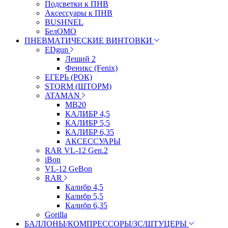
Подсветки к ПНВ
Аксессуары к ПНВ
BUSHNEL
БелОМО
ПНЕВМАТИЧЕСКИЕ ВИНТОВКИ
EDgun
Леший 2
Феникс (Fenix)
ЕГЕРЬ (РОК)
STORM (ШТОРМ)
ATAMAN
МВ20
КАЛИБР 4,5
КАЛИБР 5,5
КАЛИБР 6,35
АКСЕССУАРЫ
RAR VL-12 Gen.2
iBon
VL-12 GeBon
RAR
Калибр 4,5
Калибр 5,5
Калибр 6,35
Gorilla
БАЛЛОНЫ/КОМПРЕССОРЫ/ЗС/ШТУЦЕРЫ