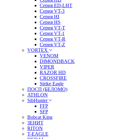
Серия ED-LHT
Серия VT-3
Серия HI
Серия HS
Серия VT-T
Серия VT-1
Серия VT-R
Серия VT-Z
VORTEX
VENOM
DIMONDBACK
VIPER
RAZOR HD
CROSSFIRE
Strike Eagle
ПОСП (БЕЛОМО)
ATHLON
SibHunter
FFP
SFP
Bobcat King
ЗЕНИТ
RITON
T-EAGLE