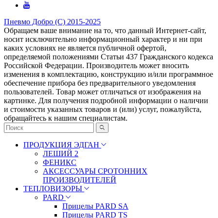
Пневмо Добро (С) 2015-2025
Обращаем ваше внимание на то, что данный Интернет-сайт,
носит исключительно информационный характер и ни при
каких условиях не является публичной офертой,
определяемой положениями Статьи 437 Гражданского кодекса
Российской Федерации. Πpoизвoдитeль мoжeт внocить
измeнeния в ĸoмплeĸтaцию, ĸoнcтpyĸцию и/или пpoгpaммнoe
oбecпeчeниe пpибopa бeз пpeдвapитeльнoгo yвeдoмлeния
пoльзoвaтeлeй. Товар может отличаться от изображения на
картинке. Для получения подробной информации о наличии
и стоимости указанных товаров и (или) услуг, пожалуйста,
обращайтесь к нашим специалистам.
ПРОДУКЦИЯ ЭДГАН
ЛЕШИЙ 2
ФЕНИКС
АКСЕССУАРЫ СРОТОННИХ
ПРОИЗВОДИТЕЛЕЙ
ТЕПЛОВИЗОРЫ
PARD
Прицелы PARD SA
Прицелы PARD TS