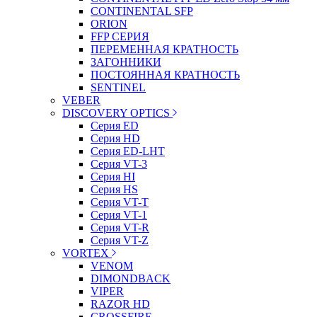
CONTINENTAL SFP
ORION
FFP СЕРИЯ
ПЕРЕМЕННАЯ КРАТНОСТЬ
ЗАГОННИКИ
ПОСТОЯННАЯ КРАТНОСТЬ
SENTINEL
VEBER
DISCOVERY OPTICS
Серия ED
Серия HD
Серия ED-LHT
Серия VT-3
Серия HI
Серия HS
Серия VT-T
Серия VT-1
Серия VT-R
Серия VT-Z
VORTEX
VENOM
DIMONDBACK
VIPER
RAZOR HD
CROSSFIRE