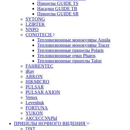
Прицелы GUIDE TS
Насадки GUIDE TB
Прицелы GUIDE SR
SYTONG
LZIRTEK
NNPO
CONOTECH
Тепловизионные монокуляры Aquila
Тепловизионные монокуляры Tracer
Тепловизионные прицелы Polaris
Тепловизионные очки Pharos
Тепловизионные прицелы Talon
FAHRENTEC
iRay
ARKON
HIKMICRO
PULSAR
PULSAR AXION
Venox
Levenhuk
FORTUNA
YUKON
АКСЕССУАРЫ
ПРИЦЕЛЫ НОЧНОГО ВИДЕНИЯ
DNT