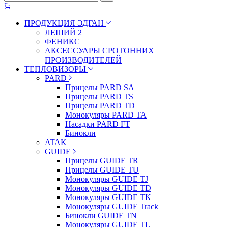
ПРОДУКЦИЯ ЭДГАН
ЛЕШИЙ 2
ФЕНИКС
АКСЕССУАРЫ СРОТОННИХ
ПРОИЗВОДИТЕЛЕЙ
ТЕПЛОВИЗОРЫ
PARD
Прицелы PARD SA
Прицелы PARD TS
Прицелы PARD TD
Монокуляры PARD TA
Насадки PARD FT
Бинокли
ATAK
GUIDE
Прицелы GUIDE TR
Прицелы GUIDE TU
Монокуляры GUIDE TJ
Монокуляры GUIDE TD
Монокуляры GUIDE TK
Монокуляры GUIDE Track
Бинокли GUIDE TN
Монокуляры GUIDE TL