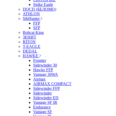
Strike Eagle
ПОСП (БЕЛОМО)
ATHLON
SibHunter
FFP
SFP
Bobcat King
ЗЕНИТ
RITON
T-EAGLE
DEDAL
HAWKE
Frontier
Sidewinder 30
Hawke FFP
Vantage 30WA
Airmax
AIRMAX COMPACT
Sidewinder FFP
Sidewinder
Sidewinder ED
Vantage SF IR
Endurance
Vantage SF