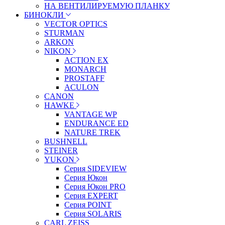
НА ВЕНТИЛИРУЕМУЮ ПЛАНКУ
БИНОКЛИ
VECTOR OPTICS
STURMAN
ARKON
NIKON
ACTION EX
MONARCH
PROSTAFF
ACULON
CANON
HAWKE
VANTAGE WP
ENDURANCE ED
NATURE TREK
BUSHNELL
STEINER
YUKON
Серия SIDEVIEW
Серия Юкон
Серия Юкон PRO
Серия EXPERT
Серия POINT
Серия SOLARIS
CARL ZEISS