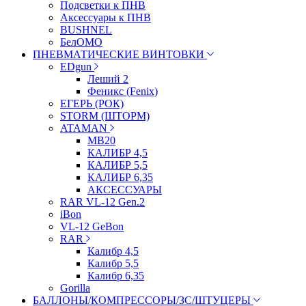
Подсветки к ПНВ
Аксессуары к ПНВ
BUSHNEL
БелОМО
ПНЕВМАТИЧЕСКИЕ ВИНТОВКИ
EDgun
Леший 2
Феникс (Fenix)
ЕГЕРЬ (РОК)
STORM (ШТОРМ)
ATAMAN
МВ20
КАЛИБР 4,5
КАЛИБР 5,5
КАЛИБР 6,35
АКСЕССУАРЫ
RAR VL-12 Gen.2
iBon
VL-12 GeBon
RAR
Калибр 4,5
Калибр 5,5
Калибр 6,35
Gorilla
БАЛЛОНЫ/КОМПРЕССОРЫ/ЗС/ШТУЦЕРЫ