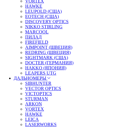
VORTEX
HAWKE
LEUPOLD (США)
EOTECH (США)
DISCOVERY OPTICS
NIKKO STIRLING
MARCOOL
ПИЛАД
FIREFIELD
AIMPOINT (ШВЕЦИЯ)
REDRING (ШВЕЦИЯ)
SIGHTMARK (США)
DOCTER (ГЕРМАНИЯ)
HAKKO (ЯПОНИЯ)
LEAPERS UTG
ДАЛЬНОМЕРЫ
SIBHUNTER
VECTOR OPTICS
VICTOPTICS
STURMAN
ARKON
VORTEX
HAWKE
LEICA
LASERWORKS