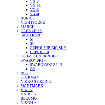
VX-3
VX-3L
VX-6
VX-R
BURRIS
NIGHTFORCE
MARCH
CARL ZEISS
SIGHTRON
SI
SII
СЕРИЯ SIIB BIG SKY
СЕРИЯ SIII
SCHMIDT & BENDER
SWAROVSKI
SWAROVSKI Z6I II
Z8i
BSA
STURMAN
NIKKO STIRLING
SIGHTMARK
VIXEN
KAHLES
BELOMO
NIKON