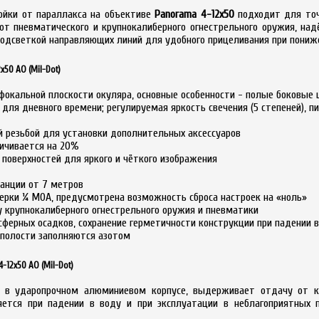
ойки от параллакса на объективе
Panorama 4-12x50
подходит для точ
от пневматического и крупнокалиберного огнестрельного оружия, н
одсветкой направляющих линий для удобного прицеливания при пониже
50 AO (Mil-Dot)
 фокальной плоскости окуляра, основные особенности - полые боковые 
для дневного времени; регулируемая яркость свечения (5 степеней), пи
резьбой для установки дополнительных аксессуаров
личивается на 20%
 поверхностей для яркого и чёткого изображения
танции от 7 метров
ерки ¼ MOA, предусмотрена возможность сброса настроек на «ноль»
крупнокалиберного огнестрельного оружия и пневматики
ферных осадков, сохранение герметичности конструкции при падении в
 полости заполняются азотом
-12x50 AO (Mil-Dot)
в ударопрочном алюминиевом корпусе, выдерживает отдачу от кру
няется при падении в воду и при эксплуатации в неблагоприятных 