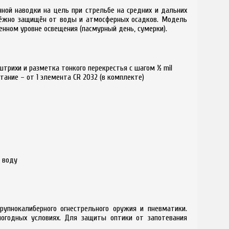
ной наводки на цель при стрельбе на средних и дальних
адёжно защищён от воды и атмосферных осадков. Модель
нном уровне освещения (пасмурный день, сумерки).
штрихи и разметка тонкого перекрестья с шагом ½ mil
тание – от 1 элемента CR 2032 (в комплекте)
 воду
пнокалиберного огнестрельного оружия и пневматики.
погодных условиях. Для защиты оптики от запотевания