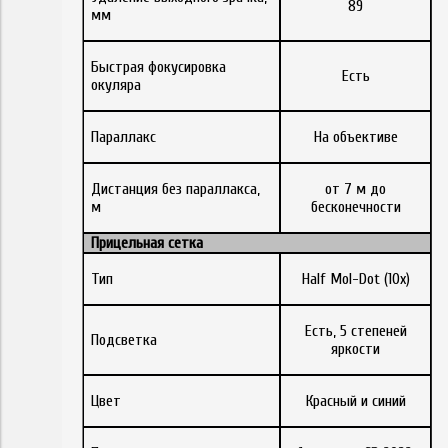
89
мм
Быстрая фокусировка
Есть
окуляра
Параллакс
На объективе
Дистанция без параллакса,
от 7 м до
м
бесконечности
Прицельная сетка
Тип
Half Mol-Dot (10x)
Есть, 5 степеней
Подсветка
яркости
Цвет
Красный и синий