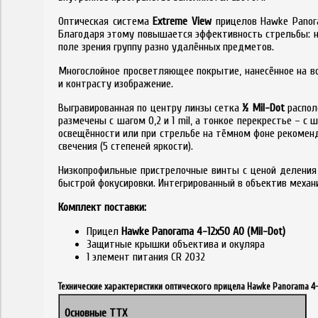
Оптическая система
Extreme View
прицелов Hawke Panora
Благодаря этому повышается эффективность стрельбы: н
поле зрения группу разно удалённых предметов.
Многослойное просветляющее покрытие, нанесённое на вс
и контрасту изображение.
Выгравированная по центру линзы сетка
½ Mil-Dot
располо
размечены с шагом 0,2 и 1 mil, а тонкое перекрестье – 
освещённости или при стрельбе на тёмном фоне рекоменд
свечения (5 степеней яркости).
Низкопрофильные пристрелочные винты с ценой деления 
быстрой фокусировки. Интегрированный в объектив механи
Комплект поставки:
Прицел
Hawke Panorama 4-12x50 AO (Mil-Dot)
Защитные крышки объектива и окуляра
1 элемент питания CR 2032
Технические характеристики оптического прицела Hawke Panorama 4-1
Основные ТТХ