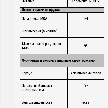
Питание
1 элемент CR 2032
Использование на оружии
Цена клика, МОА
1/4
Шаг выверки (мм/100м)
7
Максимальная регулировка,
95
MOA
Физические
и
эксплуатационные
характеристики
Корпус
Алюминиевый сплав
Посадочный диаметр
25,4
крепления, мм
Влагозащищённость
есть