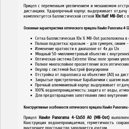
Прицел с переменным увеличением и механизмом отстр
дистанциях. Ударопрочный корпус выдерживает отдачу 
комплектуется баллистической сеткой
10x Half Mil-Dot
с п
Основные характеристики оптического прицела Hawke Panorama 4-12x
Сетка баллистическая 10x ½ Mil-Dot расположена в
Полная подсветка: красным – для сумерек, синим – 
Изменение кратности в диапазоне от 4x до 12x
Мощный 50-миллиметровый объектив с внутренней 
Оптическая система Extreme View: поле зрения уве
Полное многослойное просветление всех оптических
Окуляр с системой быстрой фокусировки
Отстройка от параллакса на объективе (AO) на дис
Закрытые пристрелочные барабанчики с шагом выв
Прочный алюминиевый корпус выдерживает отдачу 
100% водонепроницаемость: защита от воды, атмос
Для предотвращения запотевания линз внутренние
Конструктивные особенности оптического прицела Hawke Panorama 4
Прицел
Hawke Panorama 4-12x50 AO (Mil-Dot)
выполнен 
Конструкция водонепроницаемая, герметичность сохра
внутреннее пространство заполняется азотом.