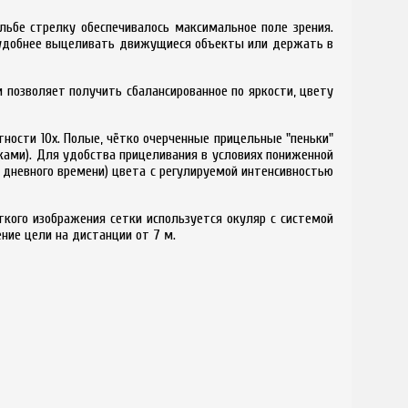
ьбе стрелку обеспечивалось максимальное поле зрения.
я удобнее выцеливать движущиеся объекты или держать в
 позволяет получить сбалансированное по яркости, цвету
тности 10x. Полые, чётко очерченные прицельные "пеньки"
чками). Для удобства прицеливания в условиях пониженной
 дневного времени) цвета с регулируемой интенсивностью
кого изображения сетки используется окуляр с системой
ние цели на дистанции от 7 м.