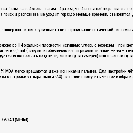
ma была разработана таким образом, чтобы при наблюдении и стрел
а поиск и распознавание уходит гораздо меньше времени, становитс
е поверхности линз, улучшает светопропускание оптической системы и
жена во II фокальной плоскости, истинные угловые размеры - при кра
с шагом в 0,5 mil (полумилы обозначаются штрихами, полные милы – то
уется использовать подсветку синего (для сумерек) или красного (для
¼ MOA легко вращаются даже кончиками пальцев. Для настройки чёт
зм отстройки от параллакса (AO) позволяет получить чёткое изображе
2x50 AO (Mil-Dot)