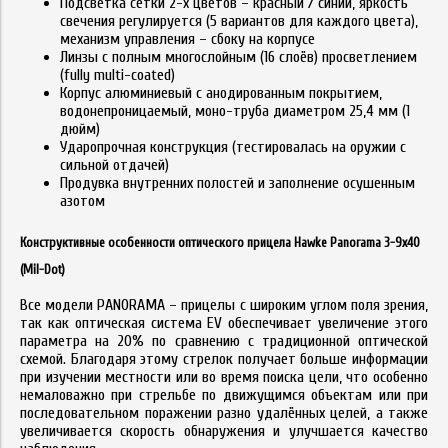
Подсветка сетки 2-х цветов – красный / синий, яркость
свечения регулируется (5 вариантов для каждого цвета),
механизм управления – сбоку на корпусе
Линзы с полным многослойным (16 слоёв) просветлением
(fully multi-coated)
Корпус алюминиевый с анодированным покрытием,
водонепроницаемый, моно-труба диаметром 25,4 мм (1
дюйм)
Ударопрочная конструкция (тестировалась на оружии с
сильной отдачей)
Продувка внутренних полостей и заполнение осушенным
азотом
Конструктивные особенности оптического прицела Hawke Panorama 3-9x40
(Mil-Dot)
Все модели PANORAMA – прицелы с широким углом поля зрения,
так как оптическая система EV обеспечивает увеличение этого
параметра на 20% по сравнению с традиционной оптической
схемой. Благодаря этому стрелок получает больше информации
при изучении местности или во время поиска цели, что особенно
немаловажно при стрельбе по движущимся объектам или при
последовательном поражении разно удалённых целей, а также
увеличивается скорость обнаружения и улучшается качество