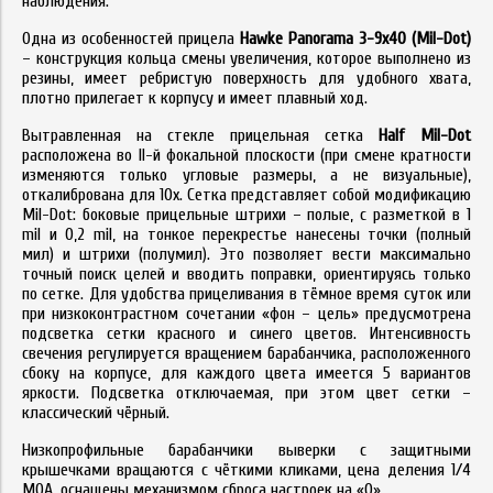
наблюдения.
Одна из особенностей прицела
Hawke
Panorama
3-9
x
40 (
Mil
-
Dot
)
– конструкция кольца смены увеличения, которое выполнено из
резины, имеет ребристую поверхность для удобного хвата,
плотно прилегает к корпусу и имеет плавный ход.
Вытравленная на стекле прицельная сетка
Half
Mil
-
Dot
расположена во II-й фокальной плоскости (при смене кратности
изменяются только угловые размеры, а не визуальные),
откалибрована для 10x. Сетка представляет собой модификацию
Mil-Dot: боковые прицельные штрихи – полые, с разметкой в 1
mil и 0,2 mil, на тонкое перекрестье нанесены точки (полный
мил) и штрихи (полумил). Это позволяет вести максимально
точный поиск целей и вводить поправки, ориентируясь только
по сетке. Для удобства прицеливания в тёмное время суток или
при низкоконтрастном сочетании «фон – цель» предусмотрена
подсветка сетки красного и синего цветов. Интенсивность
свечения регулируется вращением барабанчика, расположенного
сбоку на корпусе, для каждого цвета имеется 5 вариантов
яркости. Подсветка отключаемая, при этом цвет сетки –
классический чёрный.
Низкопрофильные барабанчики выверки с защитными
крышечками вращаются с чёткими кликами, цена деления 1/4
МОА, оснащены механизмом сброса настроек на «0».