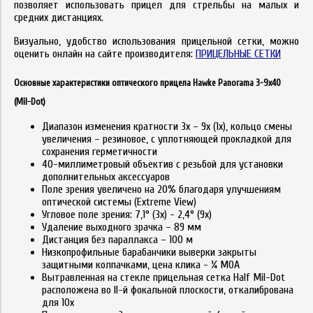
позволяет использовать прицел для стрельбы на малых и
средних дистанциях.
Визуально, удобство использования прицельной сетки, можно
оценить онлайн на сайте производителя:
ПРИЦЕЛЬНЫЕ СЕТКИ
Основные характеристики оптического прицела Hawke Panorama 3-9x40
(Mil-Dot)
Диапазон изменения кратности 3x – 9x (1x), кольцо смены
увеличения – резиновое, с уплотняющей прокладкой для
сохранения герметичности
40-миллиметровый объектив с резьбой для установки
дополнительных аксессуаров
Поле зрения увеличено на 20% благодаря улучшениям
оптической системы (Extreme View)
Угловое поле зрения: 7,1° (3x) - 2,4° (9x)
Удаление выходного зрачка – 89 мм
Дистанция без параллакса – 100 м
Низкопрофильные барабанчики выверки закрыты
защитными колпачками, цена клика - ¼ MOA
Вытравленная на стекле прицельная сетка Half Mil-Dot
расположена во II-й фокальной плоскости, откалибрована
для 10x