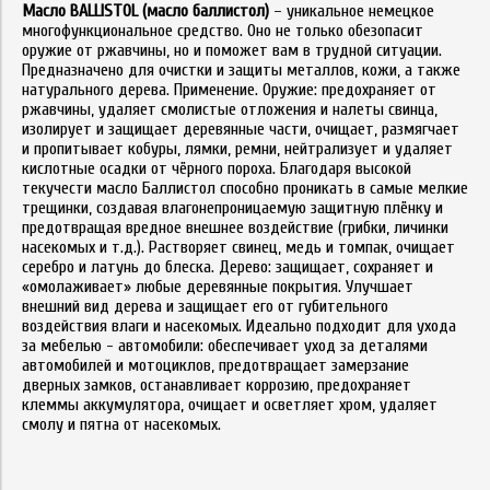
Масло BALLISTOL (масло баллистол)
– уникальное немецкое
многофункциональное средство. Оно не только обезопасит
оружие от ржавчины, но и поможет вам в трудной ситуации.
Предназначено для очистки и защиты металлов, кожи, а также
натурального дерева. Применение. Оружие: предохраняет от
ржавчины, удаляет смолистые отложения и налеты свинца,
изолирует и защищает деревянные части, очищает, размягчает
и пропитывает кобуры, лямки, ремни, нейтрализует и удаляет
кислотные осадки от чёрного пороха. Благодаря высокой
текучести масло Баллистол способно проникать в самые мелкие
трещинки, создавая влагонепроницаемую защитную плёнку и
предотвращая вредное внешнее воздействие (грибки, личинки
насекомых и т.д.). Растворяет свинец, медь и томпак, очищает
серебро и латунь до блеска. Дерево: защищает, сохраняет и
«омолаживает» любые деревянные покрытия. Улучшает
внешний вид дерева и защищает его от губительного
воздействия влаги и насекомых. Идеально подходит для ухода
за мебелью - автомобили: обеспечивает уход за деталями
автомобилей и мотоциклов, предотвращает замерзание
дверных замков, останавливает коррозию, предохраняет
клеммы аккумулятора, очищает и осветляет хром, удаляет
смолу и пятна от насекомых.