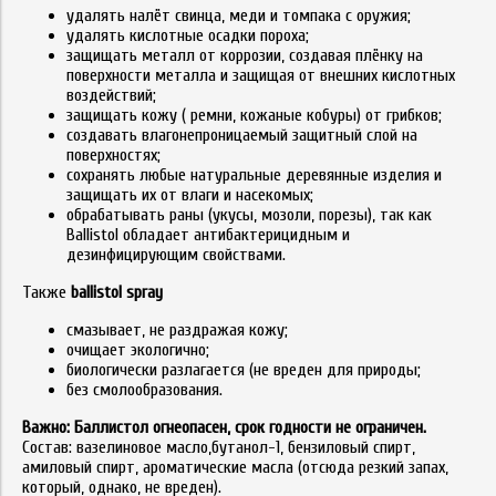
удалять налёт свинца, меди и томпака с оружия;
удалять кислотные осадки пороха;
защищать металл от коррозии, создавая плёнку на
поверхности металла и защищая от внешних кислотных
воздействий;
защищать кожу ( ремни, кожаные кобуры) от грибков;
создавать влагонепроницаемый защитный слой на
поверхностях;
сохранять любые натуральные деревянные изделия и
защищать их от влаги и насекомых;
обрабатывать раны (укусы, мозоли, порезы), так как
Ballistol обладает антибактерицидным и
дезинфицирующим свойствами.
Также
ballistol spray
смазывает, не раздражая кожу;
очищает экологично;
биологически разлагается (не вреден для природы;
без смолообразования.
Важно: Баллистол огнеопасен, срок годности не ограничен.
Состав: вазелиновое масло,бутанол-1, бензиловый спирт,
амиловый спирт, ароматические масла (отсюда резкий запах,
который, однако, не вреден).