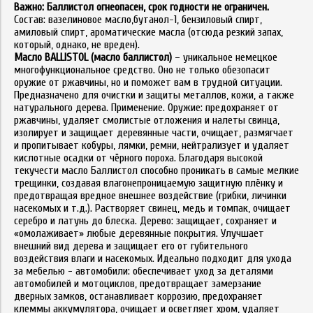
Важно: Баллистол огнеопасен, срок годности не ограничен.
Состав: вазелиновое масло,бутанол-1, бензиловый спирт,
амиловый спирт, ароматические масла (отсюда резкий запах,
который, однако, не вреден).
Масло BALLISTOL (масло баллистол)
– уникальное немецкое
многофункциональное средство. Оно не только обезопасит
оружие от ржавчины, но и поможет вам в трудной ситуации.
Предназначено для очистки и защиты металлов, кожи, а также
натурального дерева. Применение. Оружие: предохраняет от
ржавчины, удаляет смолистые отложения и налеты свинца,
изолирует и защищает деревянные части, очищает, размягчает
и пропитывает кобуры, лямки, ремни, нейтрализует и удаляет
кислотные осадки от чёрного пороха. Благодаря высокой
текучести масло Баллистол способно проникать в самые мелкие
трещинки, создавая влагонепроницаемую защитную плёнку и
предотвращая вредное внешнее воздействие (грибки, личинки
насекомых и т.д.). Растворяет свинец, медь и томпак, очищает
серебро и латунь до блеска. Дерево: защищает, сохраняет и
«омолаживает» любые деревянные покрытия. Улучшает
внешний вид дерева и защищает его от губительного
воздействия влаги и насекомых. Идеально подходит для ухода
за мебелью - автомобили: обеспечивает уход за деталями
автомобилей и мотоциклов, предотвращает замерзание
дверных замков, останавливает коррозию, предохраняет
клеммы аккумулятора, очищает и осветляет хром, удаляет