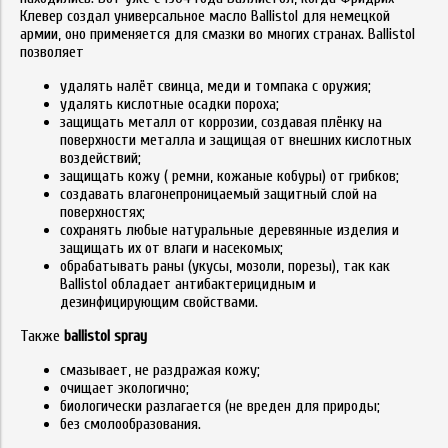
Клевер создал универсальное масло Ballistol для немецкой
армии, оно применяется для смазки во многих странах. Ballistol
позволяет
удалять налёт свинца, меди и томпака с оружия;
удалять кислотные осадки пороха;
защищать металл от коррозии, создавая плёнку на
поверхности металла и защищая от внешних кислотных
воздействий;
защищать кожу ( ремни, кожаные кобуры) от грибков;
создавать влагонепроницаемый защитный слой на
поверхностях;
сохранять любые натуральные деревянные изделия и
защищать их от влаги и насекомых;
обрабатывать раны (укусы, мозоли, порезы), так как
Ballistol обладает антибактерицидным и
дезинфицирующим свойствами.
Также
ballistol spray
смазывает, не раздражая кожу;
очищает экологично;
биологически разлагается (не вреден для природы;
без смолообразования.