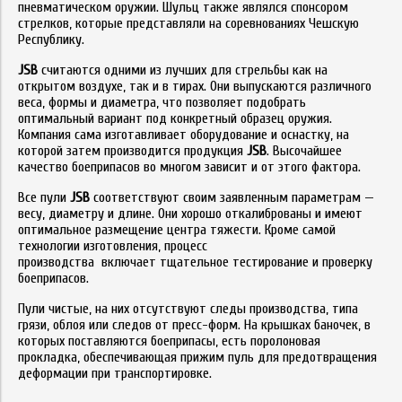
пневматическом оружии. Шульц также являлся спонсором
стрелков, которые представляли на соревнованиях Чешскую
Республику.
JSB
считаются одними из лучших для стрельбы как на
открытом воздухе, так и в тирах. Они выпускаются различного
веса, формы и диаметра, что позволяет подобрать
оптимальный вариант под конкретный образец оружия.
Компания сама изготавливает оборудование и оснастку, на
которой затем производится продукция
JSB
. Высочайшее
качество боеприпасов во многом зависит и от этого фактора.
Все пули
JSB
соответствуют своим заявленным параметрам —
весу, диаметру и длине. Они хорошо откалиброваны и имеют
оптимальное размещение центра тяжести. Кроме самой
технологии изготовления, процесс
производства включает тщательное тестирование и проверку
боеприпасов.
Пули чистые, на них отсутствуют следы производства, типа
грязи, облоя или следов от пресс-форм. На крышках баночек, в
которых поставляются боеприпасы, есть поролоновая
прокладка, обеспечивающая прижим пуль для предотвращения
деформации при транспортировке.