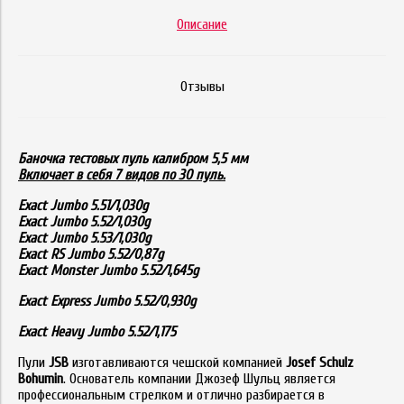
Описание
Отзывы
Баночка тестовых пуль калибром 5,5 мм
Включает в себя 7 видов по 30 пуль.
Exact Jumbo 5.51/1,030g
Exact Jumbo 5.52/1,030g
Exact Jumbo 5.53/1,030g
Exact RS Jumbo 5.52/0,87g
Exact Monster Jumbo 5.52/1,645g
Exact Express Jumbo 5.52/0,930g
Exact Heavy Jumbo 5.52/1,175
Пули
JSB
изготавливаются чешской компанией
Josef Schulz
Bohumin
. Основатель компании Джозеф Шульц является
профессиональным стрелком и отлично разбирается в