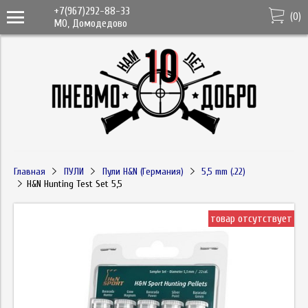
+7(967)292-88-33
(
0
)
МО, Домодедово
Главная
ПУЛИ
Пули H&N (Германия)
5,5 mm (.22)
H&N Hunting Test Set 5,5
товар отсутствует