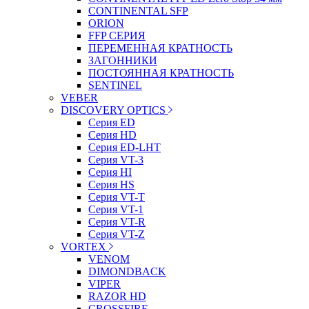
CONTINENTAL SFP
ORION
FFP СЕРИЯ
ПЕРЕМЕННАЯ КРАТНОСТЬ
ЗАГОННИКИ
ПОСТОЯННАЯ КРАТНОСТЬ
SENTINEL
VEBER
DISCOVERY OPTICS
Серия ED
Серия HD
Серия ED-LHT
Серия VT-3
Серия HI
Серия HS
Серия VT-T
Серия VT-1
Серия VT-R
Серия VT-Z
VORTEX
VENOM
DIMONDBACK
VIPER
RAZOR HD
CROSSFIRE