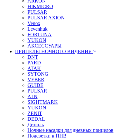
ARKON
HIKMICRO
PULSAR
PULSAR AXION
Venox
Levenhuk
FORTUNA
YUKON
АКСЕССУАРЫ
ПРИЦЕЛЫ НОЧНОГО ВИДЕНИЯ
DNT
PARD
ATAK
SYTONG
VEBER
GUIDE
PULSAR
ATN
SIGHTMARK
YUKON
ZENIT
DEDAL
Диполь
Ночные насадки для дневных прицелов
Подсветки к ПНВ