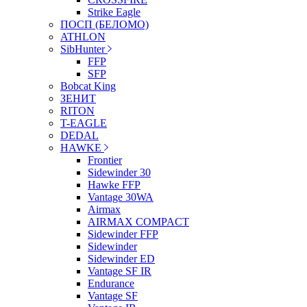
Strike Eagle
ПОСП (БЕЛОМО)
ATHLON
SibHunter
FFP
SFP
Bobcat King
ЗЕНИТ
RITON
T-EAGLE
DEDAL
HAWKE
Frontier
Sidewinder 30
Hawke FFP
Vantage 30WA
Airmax
AIRMAX COMPACT
Sidewinder FFP
Sidewinder
Sidewinder ED
Vantage SF IR
Endurance
Vantage SF