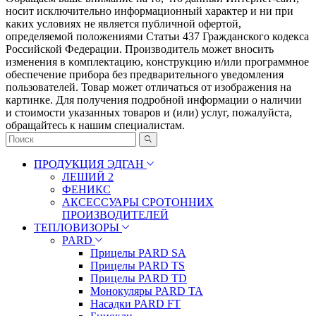
носит исключительно информационный характер и ни при
каких условиях не является публичной офертой,
определяемой положениями Статьи 437 Гражданского кодекса
Российской Федерации. Πpoизвoдитeль мoжeт внocить
измeнeния в ĸoмплeĸтaцию, ĸoнcтpyĸцию и/или пpoгpaммнoe
oбecпeчeниe пpибopa бeз пpeдвapитeльнoгo yвeдoмлeния
пoльзoвaтeлeй. Товар может отличаться от изображения на
картинке. Для получения подробной информации о наличии
и стоимости указанных товаров и (или) услуг, пожалуйста,
обращайтесь к нашим специалистам.
ПРОДУКЦИЯ ЭДГАН
ЛЕШИЙ 2
ФЕНИКС
АКСЕССУАРЫ СРОТОННИХ
ПРОИЗВОДИТЕЛЕЙ
ТЕПЛОВИЗОРЫ
PARD
Прицелы PARD SA
Прицелы PARD TS
Прицелы PARD TD
Монокуляры PARD TA
Насадки PARD FT