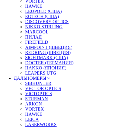
VORTEX
HAWKE
LEUPOLD (США)
EOTECH (США)
DISCOVERY OPTICS
NIKKO STIRLING
MARCOOL
ПИЛАД
FIREFIELD
AIMPOINT (ШВЕЦИЯ)
REDRING (ШВЕЦИЯ)
SIGHTMARK (США)
DOCTER (ГЕРМАНИЯ)
HAKKO (ЯПОНИЯ)
LEAPERS UTG
ДАЛЬНОМЕРЫ
SIBHUNTER
VECTOR OPTICS
VICTOPTICS
STURMAN
ARKON
VORTEX
HAWKE
LEICA
LASERWORKS