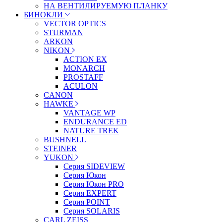
НА ВЕНТИЛИРУЕМУЮ ПЛАНКУ
БИНОКЛИ
VECTOR OPTICS
STURMAN
ARKON
NIKON
ACTION EX
MONARCH
PROSTAFF
ACULON
CANON
HAWKE
VANTAGE WP
ENDURANCE ED
NATURE TREK
BUSHNELL
STEINER
YUKON
Серия SIDEVIEW
Серия Юкон
Серия Юкон PRO
Серия EXPERT
Серия POINT
Серия SOLARIS
CARL ZEISS