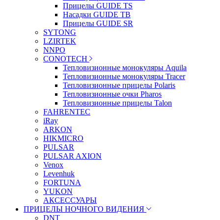
Прицелы GUIDE TS
Насадки GUIDE TB
Прицелы GUIDE SR
SYTONG
LZIRTEK
NNPO
CONOTECH
Тепловизионные монокуляры Aquila
Тепловизионные монокуляры Tracer
Тепловизионные прицелы Polaris
Тепловизионные очки Pharos
Тепловизионные прицелы Talon
FAHRENTEC
iRay
ARKON
HIKMICRO
PULSAR
PULSAR AXION
Venox
Levenhuk
FORTUNA
YUKON
АКСЕССУАРЫ
ПРИЦЕЛЫ НОЧНОГО ВИДЕНИЯ
DNT