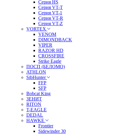
Серия HS
Серия VT-T
Серия VT-1
Серия VT-R
Серия VT-Z
VORTEX
VENOM
DIMONDBACK
VIPER
RAZOR HD
CROSSFIRE
Strike Eagle
ПОСП (БЕЛОМО)
ATHLON
SibHunter
FFP
SFP
Bobcat King
ЗЕНИТ
RITON
T-EAGLE
DEDAL
HAWKE
Frontier
Sidewinder 30