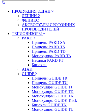
ПРОДУКЦИЯ ЭДГАН
ЛЕШИЙ 2
ФЕНИКС
АКСЕССУАРЫ СРОТОННИХ
ПРОИЗВОДИТЕЛЕЙ
ТЕПЛОВИЗОРЫ
PARD
Прицелы PARD SA
Прицелы PARD TS
Прицелы PARD TD
Монокуляры PARD TA
Насадки PARD FT
Бинокли
ATAK
GUIDE
Прицелы GUIDE TR
Прицелы GUIDE TU
Монокуляры GUIDE TJ
Монокуляры GUIDE TD
Монокуляры GUIDE TK
Монокуляры GUIDE Track
Бинокли GUIDE TN
Монокуляры GUIDE TL