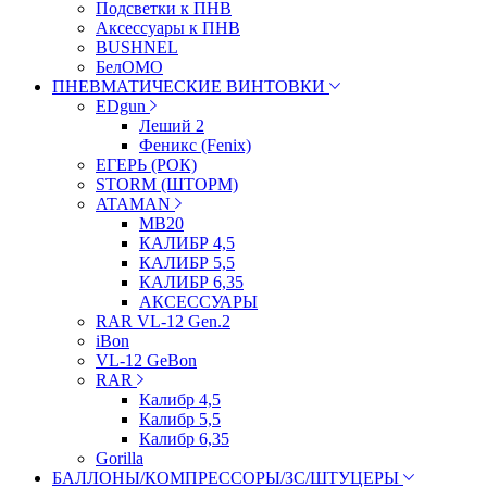
Подсветки к ПНВ
Аксессуары к ПНВ
BUSHNEL
БелОМО
ПНЕВМАТИЧЕСКИЕ ВИНТОВКИ
EDgun
Леший 2
Феникс (Fenix)
ЕГЕРЬ (РОК)
STORM (ШТОРМ)
ATAMAN
МВ20
КАЛИБР 4,5
КАЛИБР 5,5
КАЛИБР 6,35
АКСЕССУАРЫ
RAR VL-12 Gen.2
iBon
VL-12 GeBon
RAR
Калибр 4,5
Калибр 5,5
Калибр 6,35
Gorilla
БАЛЛОНЫ/КОМПРЕССОРЫ/ЗС/ШТУЦЕРЫ