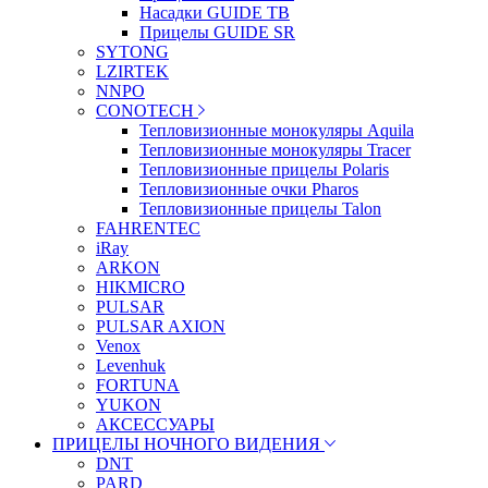
Насадки GUIDE TB
Прицелы GUIDE SR
SYTONG
LZIRTEK
NNPO
CONOTECH
Тепловизионные монокуляры Aquila
Тепловизионные монокуляры Tracer
Тепловизионные прицелы Polaris
Тепловизионные очки Pharos
Тепловизионные прицелы Talon
FAHRENTEC
iRay
ARKON
HIKMICRO
PULSAR
PULSAR AXION
Venox
Levenhuk
FORTUNA
YUKON
АКСЕССУАРЫ
ПРИЦЕЛЫ НОЧНОГО ВИДЕНИЯ
DNT
PARD