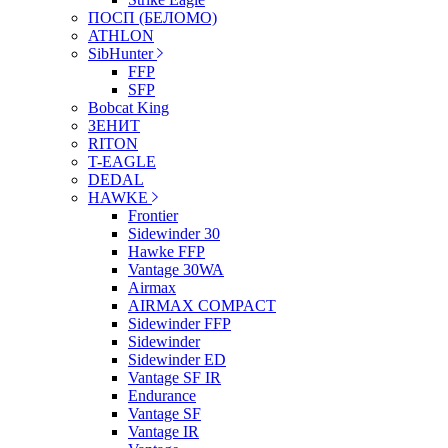
ПОСП (БЕЛОМО)
ATHLON
SibHunter
FFP
SFP
Bobcat King
ЗЕНИТ
RITON
T-EAGLE
DEDAL
HAWKE
Frontier
Sidewinder 30
Hawke FFP
Vantage 30WA
Airmax
AIRMAX COMPACT
Sidewinder FFP
Sidewinder
Sidewinder ED
Vantage SF IR
Endurance
Vantage SF
Vantage IR