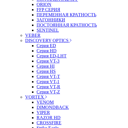
ORION
FFP СЕРИЯ
ПЕРЕМЕННАЯ КРАТНОСТЬ
ЗАГОННИКИ
ПОСТОЯННАЯ КРАТНОСТЬ
SENTINEL
VEBER
DISCOVERY OPTICS
Серия ED
Серия HD
Серия ED-LHT
Серия VT-3
Серия HI
Серия HS
Серия VT-T
Серия VT-1
Серия VT-R
Серия VT-Z
VORTEX
VENOM
DIMONDBACK
VIPER
RAZOR HD
CROSSFIRE
Strike Eagle