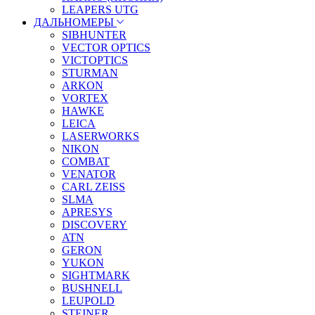
LEAPERS UTG
ДАЛЬНОМЕРЫ
SIBHUNTER
VECTOR OPTICS
VICTOPTICS
STURMAN
ARKON
VORTEX
HAWKE
LEICA
LASERWORKS
NIKON
COMBAT
VENATOR
CARL ZEISS
SLMA
APRESYS
DISCOVERY
ATN
GERON
YUKON
SIGHTMARK
BUSHNELL
LEUPOLD
STEINER