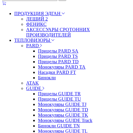
ПРОДУКЦИЯ ЭДГАН
ЛЕШИЙ 2
ФЕНИКС
АКСЕССУАРЫ СРОТОННИХ
ПРОИЗВОДИТЕЛЕЙ
ТЕПЛОВИЗОРЫ
PARD
Прицелы PARD SA
Прицелы PARD TS
Прицелы PARD TD
Монокуляры PARD TA
Насадки PARD FT
Бинокли
ATAK
GUIDE
Прицелы GUIDE TR
Прицелы GUIDE TU
Монокуляры GUIDE TJ
Монокуляры GUIDE TD
Монокуляры GUIDE TK
Монокуляры GUIDE Track
Бинокли GUIDE TN
Монокуляры GUIDE TL