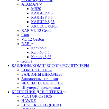
ATAMAN
МВ20
КАЛИБР 4,5
КАЛИБР 5,5
КАЛИБР 6,35
АКСЕССУАРЫ
RAR VL-12 Gen.2
iBon
VL-12 GeBon
RAR
Калибр 4,5
Калибр 5,5
Калибр 6,35
Gorilla
БАЛЛОНЫ/КОМПРЕССОРЫ/ЗС/ШТУЦЕРЫ
КОМПРЕССОРЫ
БАЛЛОНЫ ВД/КОЛБЫ
Заправочные станции
ЧЕХЛЫ НА БАЛЛОНЫ
Штуцеры/переходники
КРЕПЛЕНИЯ ДЛЯ ОПТИКИ
VECTOR OPTICS
HAWKE
LEAPERS UTG (США)