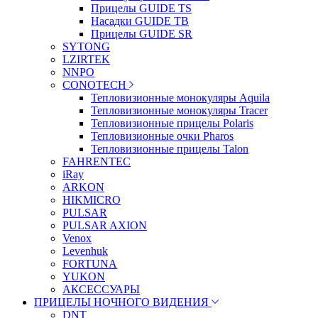
Прицелы GUIDE TS
Насадки GUIDE TB
Прицелы GUIDE SR
SYTONG
LZIRTEK
NNPO
CONOTECH
Тепловизионные монокуляры Aquila
Тепловизионные монокуляры Tracer
Тепловизионные прицелы Polaris
Тепловизионные очки Pharos
Тепловизионные прицелы Talon
FAHRENTEC
iRay
ARKON
HIKMICRO
PULSAR
PULSAR AXION
Venox
Levenhuk
FORTUNA
YUKON
АКСЕССУАРЫ
ПРИЦЕЛЫ НОЧНОГО ВИДЕНИЯ
DNT