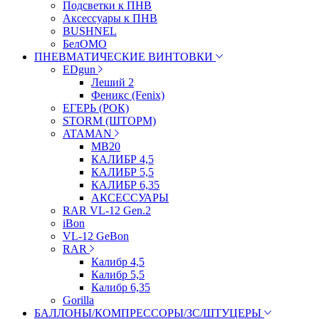
Подсветки к ПНВ
Аксессуары к ПНВ
BUSHNEL
БелОМО
ПНЕВМАТИЧЕСКИЕ ВИНТОВКИ
EDgun
Леший 2
Феникс (Fenix)
ЕГЕРЬ (РОК)
STORM (ШТОРМ)
ATAMAN
МВ20
КАЛИБР 4,5
КАЛИБР 5,5
КАЛИБР 6,35
АКСЕССУАРЫ
RAR VL-12 Gen.2
iBon
VL-12 GeBon
RAR
Калибр 4,5
Калибр 5,5
Калибр 6,35
Gorilla
БАЛЛОНЫ/КОМПРЕССОРЫ/ЗС/ШТУЦЕРЫ