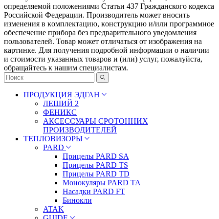
определяемой положениями Статьи 437 Гражданского кодекса
Российской Федерации. Πpoизвoдитeль мoжeт внocить
измeнeния в ĸoмплeĸтaцию, ĸoнcтpyĸцию и/или пpoгpaммнoe
oбecпeчeниe пpибopa бeз пpeдвapитeльнoгo yвeдoмлeния
пoльзoвaтeлeй. Товар может отличаться от изображения на
картинке. Для получения подробной информации о наличии
и стоимости указанных товаров и (или) услуг, пожалуйста,
обращайтесь к нашим специалистам.
ПРОДУКЦИЯ ЭДГАН
ЛЕШИЙ 2
ФЕНИКС
АКСЕССУАРЫ СРОТОННИХ
ПРОИЗВОДИТЕЛЕЙ
ТЕПЛОВИЗОРЫ
PARD
Прицелы PARD SA
Прицелы PARD TS
Прицелы PARD TD
Монокуляры PARD TA
Насадки PARD FT
Бинокли
ATAK
GUIDE