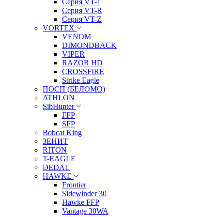
Серия VT-1
Серия VT-R
Серия VT-Z
VORTEX
VENOM
DIMONDBACK
VIPER
RAZOR HD
CROSSFIRE
Strike Eagle
ПОСП (БЕЛОМО)
ATHLON
SibHunter
FFP
SFP
Bobcat King
ЗЕНИТ
RITON
T-EAGLE
DEDAL
HAWKE
Frontier
Sidewinder 30
Hawke FFP
Vantage 30WA