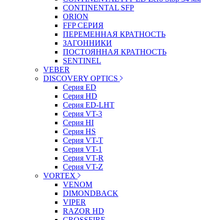
CONTINENTAL SFP
ORION
FFP СЕРИЯ
ПЕРЕМЕННАЯ КРАТНОСТЬ
ЗАГОННИКИ
ПОСТОЯННАЯ КРАТНОСТЬ
SENTINEL
VEBER
DISCOVERY OPTICS
Серия ED
Серия HD
Серия ED-LHT
Серия VT-3
Серия HI
Серия HS
Серия VT-T
Серия VT-1
Серия VT-R
Серия VT-Z
VORTEX
VENOM
DIMONDBACK
VIPER
RAZOR HD
CROSSFIRE