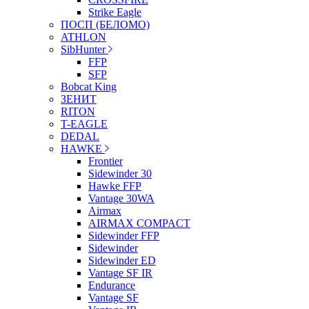
Strike Eagle
ПОСП (БЕЛОМО)
ATHLON
SibHunter
FFP
SFP
Bobcat King
ЗЕНИТ
RITON
T-EAGLE
DEDAL
HAWKE
Frontier
Sidewinder 30
Hawke FFP
Vantage 30WA
Airmax
AIRMAX COMPACT
Sidewinder FFP
Sidewinder
Sidewinder ED
Vantage SF IR
Endurance
Vantage SF