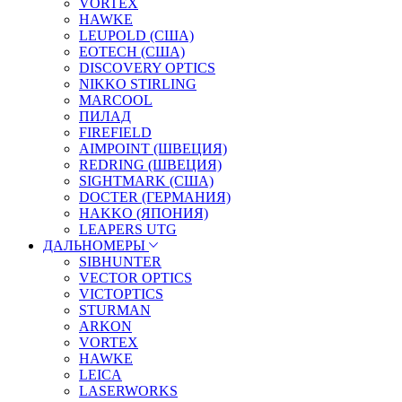
VORTEX
HAWKE
LEUPOLD (США)
EOTECH (США)
DISCOVERY OPTICS
NIKKO STIRLING
MARCOOL
ПИЛАД
FIREFIELD
AIMPOINT (ШВЕЦИЯ)
REDRING (ШВЕЦИЯ)
SIGHTMARK (США)
DOCTER (ГЕРМАНИЯ)
HAKKO (ЯПОНИЯ)
LEAPERS UTG
ДАЛЬНОМЕРЫ
SIBHUNTER
VECTOR OPTICS
VICTOPTICS
STURMAN
ARKON
VORTEX
HAWKE
LEICA
LASERWORKS