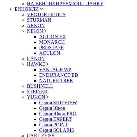
НА ВЕНТИЛИРУЕМУЮ ПЛАНКУ
БИНОКЛИ
VECTOR OPTICS
STURMAN
ARKON
NIKON
ACTION EX
MONARCH
PROSTAFF
ACULON
CANON
HAWKE
VANTAGE WP
ENDURANCE ED
NATURE TREK
BUSHNELL
STEINER
YUKON
Серия SIDEVIEW
Серия Юкон
Серия Юкон PRO
Серия EXPERT
Серия POINT
Серия SOLARIS
CARL ZEISS